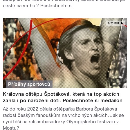
cestě na vrchol? Poslechněte si.
6 minut
Příběhy sportovců
Královna oštěpu Špotáková, která na top akcích
zářila i po narození dětí. Poslechněte si medailon
Až do roku 2022 dělala oštěpařka Barbora Špotáková
radost českým fanouškům na vrcholných akcích. Jak se
nyní těší na roli ambasadorky Olympijského festivalu v
Mostu?