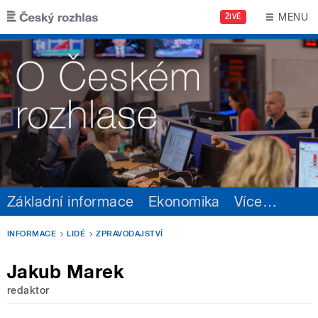
Přejít k hlavnímu obsahu
MENU
ŽIVĚ
Základní informace
Ekonomika
Více
…
INFORMACE
LIDÉ
ZPRAVODAJSTVÍ
Jakub Marek
redaktor