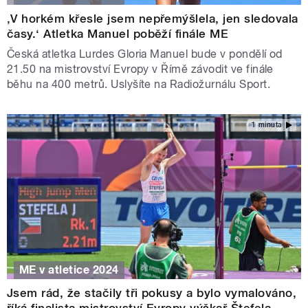
‚V horkém křesle jsem nepřemýšlela, jen sledovala
časy.‘ Atletka Manuel poběží finále ME
Česká atletka Lurdes Gloria Manuel bude v pondělí od
21.50 na mistrovství Evropy v Římě závodit ve finále
běhu na 400 metrů. Uslyšíte na Radiožurnálu Sport.
1 minuta
ME v atletice 2024
Jsem rád, že stačily tři pokusy a bylo vymalováno,
říká finalista mistrovství Evropy výškař Štefela