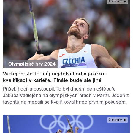
2 minuty
Olympijské hry 2024
Vadlejch: Je to můj nejdelší hod v jakékoli
kvalifikaci v kariéře. Finále bude ale jiné
Přišel, hodil a postoupil. To byl dnešní den oštěpaře
Jakuba Vadlejcha na olympijských hrách v Paříži. Jeden z
favoritů na medaili se kvalifikoval hned prvním pokusem.
2 minuty