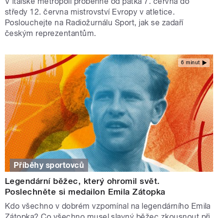
V italské metropoli proběhne od pátka 7. června do
středy 12. června mistrovství Evropy v atletice.
Poslouchejte na Radiožurnálu Sport, jak se zadaří
českým reprezentantům.
6 minut
Příběhy sportovců
Legendární běžec, který ohromil svět.
Poslechněte si medailon Emila Zátopka
Kdo všechno v dobrém vzpomínal na legendárního Emila
Zátopka? Co všechno musel slavný běžec zkousnout při