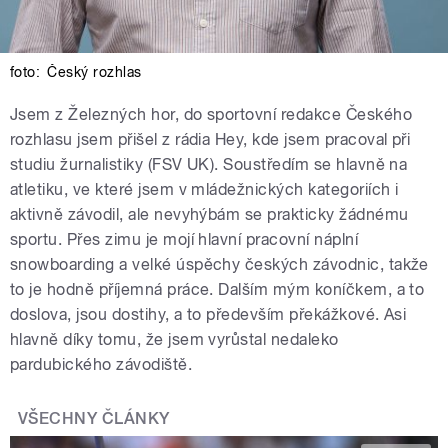
foto:
Český rozhlas
Jsem z Železných hor, do sportovní redakce Českého
rozhlasu jsem přišel z rádia Hey, kde jsem pracoval při
studiu žurnalistiky (FSV UK). Soustředím se hlavně na
atletiku, ve které jsem v mládežnických kategoriích i
aktivně závodil, ale nevyhýbám se prakticky žádnému
sportu. Přes zimu je mojí hlavní pracovní náplní
snowboarding a velké úspěchy českých závodnic, takže
to je hodně příjemná práce. Dalším mým koníčkem, a to
doslova, jsou dostihy, a to především překážkové. Asi
hlavně díky tomu, že jsem vyrůstal nedaleko
pardubického závodiště.
VŠECHNY ČLÁNKY