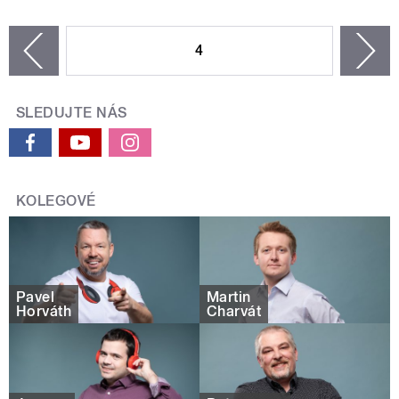
STRÁNKY
4
n
zí
SLEDUJTE NÁS
KOLEGOVÉ
Pavel
Martin
Horváth
Charvát