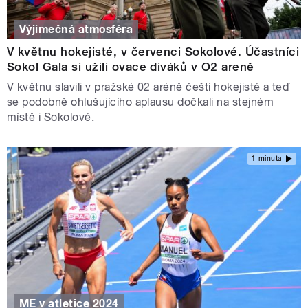
Výjimečná atmosféra
V květnu hokejisté, v červenci Sokolové. Účastníci
Sokol Gala si užili ovace diváků v O2 areně
V květnu slavili v pražské 02 aréně čeští hokejisté a teď
se podobně ohlušujícího aplausu dočkali na stejném
místě i Sokolové.
1 minuta
ME v atletice 2024