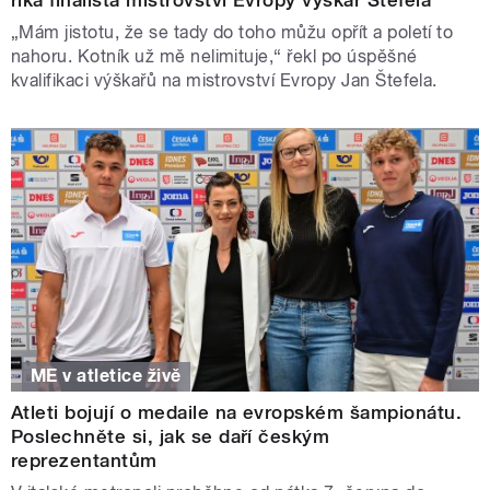
„Mám jistotu, že se tady do toho můžu opřít a poletí to
nahoru. Kotník už mě nelimituje,“ řekl po úspěšné
kvalifikaci výškařů na mistrovství Evropy Jan Štefela.
ME v atletice živě
Atleti bojují o medaile na evropském šampionátu.
Poslechněte si, jak se daří českým
reprezentantům