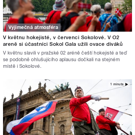
Výjimečná atmosféra
V květnu hokejisté, v červenci Sokolové. V O2
areně si účastníci Sokol Gala užili ovace diváků
V květnu slavili v pražské 02 aréně čeští hokejisté a teď
se podobně ohlušujícího aplausu dočkali na stejném
místě i Sokolové.
1 minuta