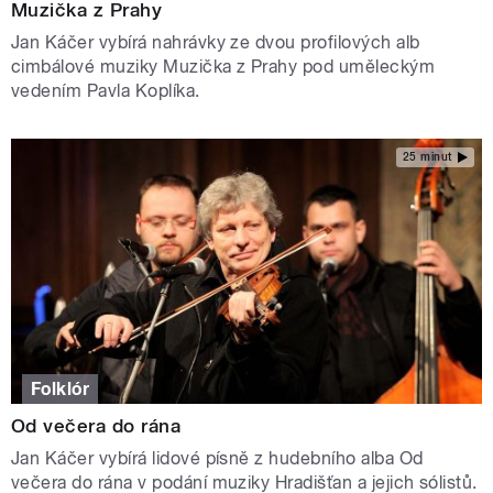
Muzička z Prahy
Jan Káčer vybírá nahrávky ze dvou profilových alb
cimbálové muziky Muzička z Prahy pod uměleckým
vedením Pavla Koplíka.
25 minut
Folklór
Od večera do rána
Jan Káčer vybírá lidové písně z hudebního alba Od
večera do rána v podání muziky Hradišťan a jejich sólistů.