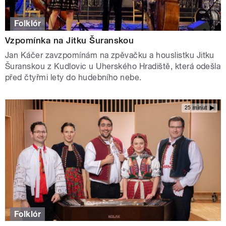
Folklór
Vzpomínka na Jitku Šuranskou
Jan Káčer zavzpomínám na zpěvačku a houslistku Jitku
Šuranskou z Kudlovic u Uherského Hradiště, která odešla
před čtyřmi lety do hudebního nebe.
25 minut
Folklór