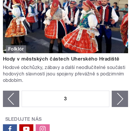
Folklór
Hody v městských částech Uherského Hradiště
Hodové obchůzky, zábavy a další neodlučitelné součásti
hodových slavností jsou spojeny převážně s podzimním
obdobím.
STRÁNKY
3
n
zí
SLEDUJTE NÁS