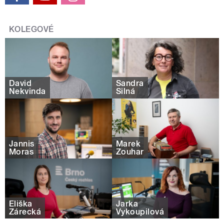
KOLEGOVÉ
David
Sandra
Nekvinda
Silná
Jannis
Marek
Moras
Zouhar
Eliška
Jarka
Zárecká
Vykoupilová