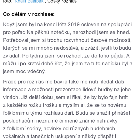
foto:
Khalil Baalbaki
,
Český rozhlas
Co dělám v rozhlase:
Když jsem byl na konci léta 2019 osloven na spolupráci
pro pořad Na pěknú notečku, nerozhodl jsem se hned.
Potřeboval jsem si trochu rozvrhnout časové možnosti,
kterých se mi mnoho nedostává, a zvážit, jestli to budu
zvládat. Po týdnu jsem se rozhodl, že do toho půjdu. A
můžu i po kratší době říct, že jsem za tuto nabídku byl a
jsem moc vděčný.
Práce pro rozhlas mě baví a také mě nutí hledat další
informace a možnosti prezentace lidové hudby na jeho
vlnách. Již delší dobu jsem si říkal, že by bylo fajn hrát
z každého rožku trošku a myslím si, že se to novému
folklornímu týmu rozhlasu daří. Budu se snažit přinášet
posluchačům neznámé či méně známé nahrávky
z folklorní scény, novinky od různých hudebních,
vokálních a tanečních uskupení a někdy přispět i