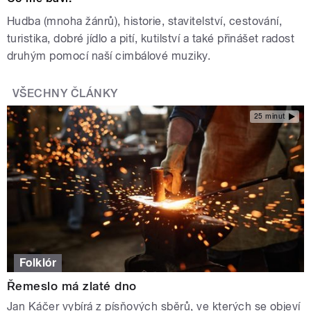
Hudba (mnoha žánrů), historie, stavitelství, cestování,
turistika, dobré jídlo a pití, kutilství a také přinášet radost
druhým pomocí naší cimbálové muziky.
VŠECHNY ČLÁNKY
25 minut
Folklór
Řemeslo má zlaté dno
Jan Káčer vybírá z písňových sběrů, ve kterých se objeví