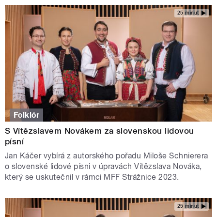
25 minut
Folklór
S Vítězslavem Novákem za slovenskou lidovou
písní
Jan Káčer vybírá z autorského pořadu Miloše Schnierera
o slovenské lidové písni v úpravách Vítězslava Nováka,
který se uskutečnil v rámci MFF Strážnice 2023.
25 minut