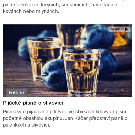
písně o ševcích, krejčích, soukenících, handrlácích,
kovářích nebo mlynářích.
24 minut
Folklór
Pijácké písně o slivovici
Písničky o pijácích a pití tvoří ve sbírkách lidových písní
početně obsáhlou skupinu. Jan Káčer představí písně o
pálenkách a slivovici.