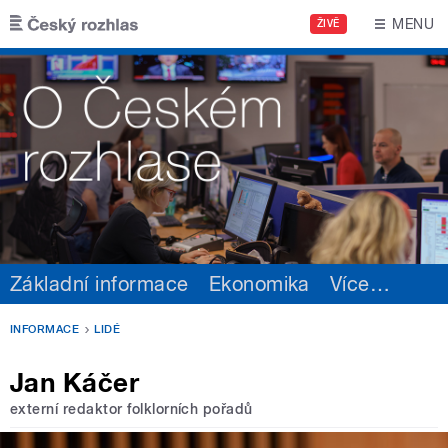
Přejít k hlavnímu obsahu
MENU
ŽIVĚ
Základní informace
Ekonomika
Více
…
INFORMACE
LIDÉ
Jan Káčer
externí redaktor folklorních pořadů