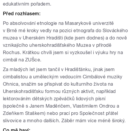
edukativním pořadem.
Před rozhlasem:
Po absolvování etnologie na Masarykově univerzitě
v Brně mé kroky vedly na pozici etnografa do Slováckého
muzea v Uherském Hradišti (kde jsem dodnes) a do nově
vznikajícího uherskohradišťského Muzea v přírodě
Rochus. Krátkou chvíli jsem si vyzkoušel i výuku hry na
cimbál na ZUŠce.
Za mladých let jsem tančil v Hradišťánku, jinak jsem
cimbalistou a uměleckým vedoucím Cimbálové muziky
Ohnica, snažím se přispívat do kulturního života na
Uherskohradišťsku formou různých aktivit, například
lektorováním dětských zpěváčků lidových písní
(společně s Janem Maděričem, Vlastimilem Ondrou a
Zdeňkem Staškem) nebo prací pro Společnost přátel
slivovice a mnoho dalších. Záběr mám více méně široký.
Co mě baví: