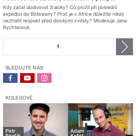
Kdy začal obdivovat žraloky? Co prožil při poslední
expedici do Botswany? Proč je v Africe důležité nikdy
neztratit respekt před divokými zvířaty? Moderuje Jana
Rychterová.
STRÁNKY
1
n
SLEDUJTE NÁS
KOLEGOVÉ
Petr
Adam
Ševčík
Kebrt