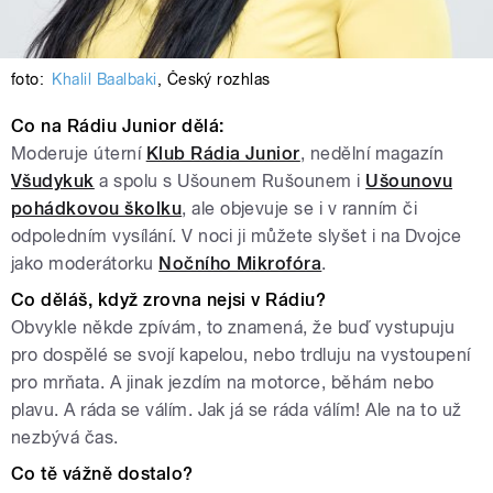
foto:
Khalil Baalbaki
,
Český rozhlas
Co na Rádiu Junior dělá:
Moderuje úterní
Klub Rádia Junior
, nedělní magazín
Všudykuk
a spolu s Ušounem Rušounem i
Ušounovu
pohádkovou školku
, ale objevuje se i v ranním či
odpoledním vysílání. V noci ji můžete slyšet i na Dvojce
jako moderátorku
Nočního Mikrofóra
.
Co děláš, když zrovna nejsi v Rádiu?
Obvykle někde zpívám, to znamená, že buď vystupuju
pro dospělé se svojí kapelou, nebo trdluju na vystoupení
pro mrňata. A jinak jezdím na motorce, běhám nebo
plavu. A ráda se válím. Jak já se ráda válím! Ale na to už
nezbývá čas.
Co tě vážně dostalo?