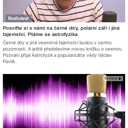
Rozhovor
Posviťte si s námi na černé díry, polární záři i jiná
tajemství. Ptáme se astrofyzika
Černé díry a jiná vesmírná tajemství budou v centru
pozornosti. A ještě představíme novou knížku o vesmíru.
Pozvání přijal Astrofyzik a popularizátor vědy Václav
Pavlík.
59 minut