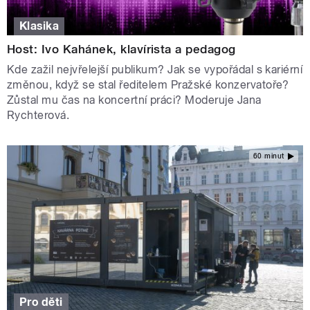
Klasika
Host: Ivo Kahánek, klavírista a pedagog
Kde zažil nejvřelejší publikum? Jak se vypořádal s kariérní
změnou, když se stal ředitelem Pražské konzervatoře?
Zůstal mu čas na koncertní práci? Moderuje Jana
Rychterová.
60 minut
Pro děti