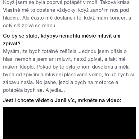
Když jsem se byla poprvé potápět v moři. Taková krása!
Vlastně mě to dostane vždycky, když zanořím nos pod
hladinu. Ale často mě dostane i to, když mám koncert a
celý sál zpívá se mnou.
Co by se stalo, kdybys nemohla měsíc mluvit ani
zpívat?
Myslím, že bych totálně zešílela. Jednou jsem přišla o
hlas, nemohla jsem ani mluvit, natož zpívat, a fakt mě
málem kleplo. Pokud by to byla jenom dovolená a měla
bych od zpívání a mluvení plánované volno, to už bych si
zábavu našla. No jasně, jezdila bych na motorce a
potápěla bych se. A jedla...
Jestli chcete vědět o Janě víc, mrkněte na video:
Jaká je Jana Rychterová?