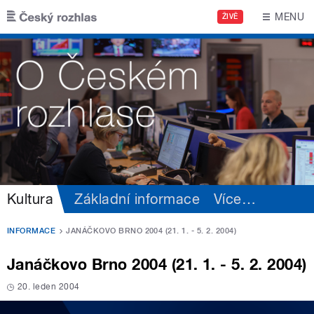
Přejít k hlavnímu obsahu
MENU
ŽIVĚ
Kultura
Základní informace
Více
…
INFORMACE
JANÁČKOVO BRNO 2004 (21. 1. - 5. 2. 2004)
Janáčkovo Brno 2004 (21. 1. - 5. 2. 2004)
20. leden 2004