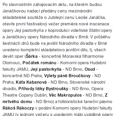
Po slavnostním zahajovacím aktu, na kterém budou
Janáčkovou nadací předány ceny mezinárodní
skladatelské soutěže o Jubilejní cenu Leoše Janáčka,
otevře první festivalový večer premiéra nové inscenace
opery Její pastorkyňa v koprodukci vídeňské Státní opery
a Janáčkovy opery Národního divadla v Brně. V průběhu
šestnácti dnů bude na jevišti Národního divadla v Brně
uvedeno kompletní skladatelovo jevištní dílo, tj. všech
devět oper (
Šárka
- koncertně Moravská filharmonie
Olomouc,
Počátek románu
- Komorní opera Hudební
fakulty JAMU,
Její pastorkyňa
- ND Brno,
Osud
-
koncertně ND Praha,
Výlety páně Broučkovy
- ND
Praha,
Káťa Kabanová
- ND Brno, Slovenské národní
divadlo,
Příhody lišky Bystroušky
- ND Brno, Opera
Theatre Copany Dublin,
Věc Makropulos
- ND Brno,
Z
mrtvého domu
- ND Brno) a folkloristické taneční pásmo
Rákoš Rákoczy
v podání Komorní opery Hudební fakulty
JAMU (v jednom večeru s uvedením málo uváděné opery