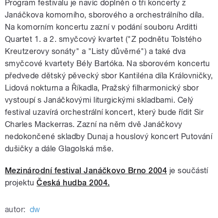
Program festivalu je navíc doplněn o tři koncerty z
Janáčkova komorního, sborového a orchestrálního díla.
Na komorním koncertu zazní v podání souboru Arditti
Quartet 1. a 2. smyčcový kvartet ("Z podnětu Tolstého
Kreutzerovy sonáty" a "Listy důvěrné") a také dva
smyčcové kvartety Bély Bartóka. Na sborovém koncertu
předvede dětský pěvecký sbor Kantiléna díla Královničky,
Lidová nokturna a Říkadla, Pražský filharmonický sbor
vystoupí s Janáčkovými liturgickými skladbami. Celý
festival uzavírá orchestrální koncert, který bude řídit Sir
Charles Mackerras. Zazní na něm dvě Janáčkovy
nedokončené skladby Dunaj a houslový koncert Putování
dušičky a dále Glagolská mše.
Mezinárodní festival Janáčkovo Brno 2004
je součástí
projektu
Česká hudba 2004.
autor:
dw