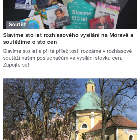
Soutěž
Slavíme sto let rozhlasového vysílání na Moravě a
soutěžíme o sto cen
Slavíme sto let a při té příležitosti rozdáme v rozhlasové
soutěži našim posluchačům ve vysílání stovku cen.
Zapojte se!