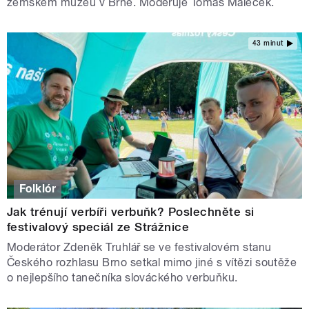
zemském muzeu v Brně. Moderuje Tomáš Maleček.
43 minut
Folklór
Jak trénují verbíři verbuňk? Poslechněte si
festivalový speciál ze Strážnice
Moderátor Zdeněk Truhlář se ve festivalovém stanu
Českého rozhlasu Brno setkal mimo jiné s vítězi soutěže
o nejlepšího tanečníka slováckého verbuňku.