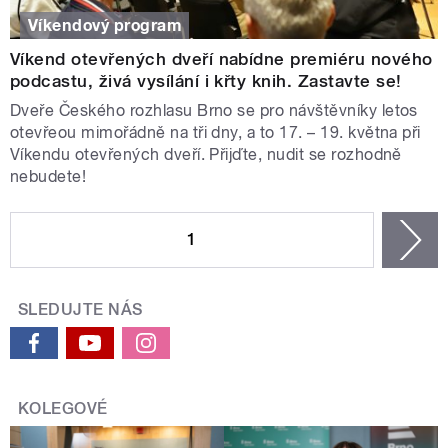
Víkendový program
Víkend otevřených dveří nabídne premiéru nového
podcastu, živá vysílání i křty knih. Zastavte se!
Dveře Českého rozhlasu Brno se pro návštěvníky letos
otevřeou mimořádně na tři dny, a to 17. – 19. května při
Víkendu otevřených dveří. Přijďte, nudit se rozhodně
nebudete!
STRÁNKY
1
n
SLEDUJTE NÁS
KOLEGOVÉ