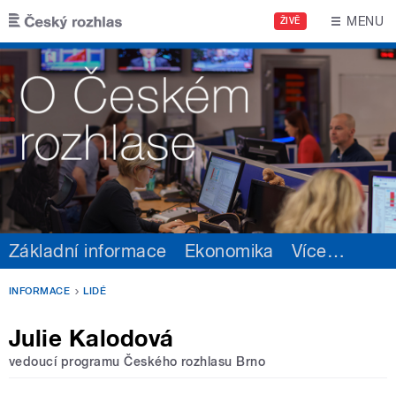
Přejít k hlavnímu obsahu
MENU
ŽIVĚ
Základní informace
Ekonomika
Více
…
INFORMACE
LIDÉ
Julie Kalodová
vedoucí programu Českého rozhlasu Brno