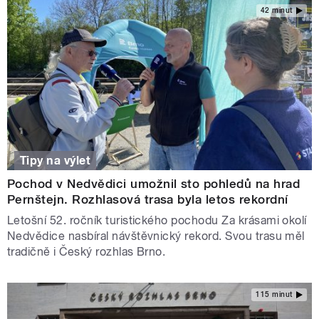
42 minut
Tipy na výlet
Pochod v Nedvědici umožnil sto pohledů na hrad
Pernštejn. Rozhlasová trasa byla letos rekordní
Letošní 52. ročník turistického pochodu Za krásami okolí
Nedvědice nasbíral návštěvnický rekord. Svou trasu měl
tradičně i Český rozhlas Brno.
115 minut