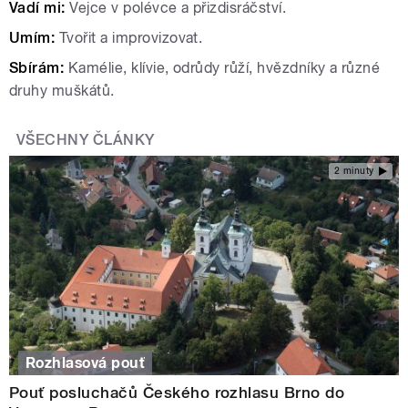
Vadí mi:
Vejce v polévce a přizdisráčství.
Umím:
Tvořit a improvizovat.
Sbírám:
Kamélie, klívie, odrůdy růží, hvězdníky a různé
druhy muškátů.
VŠECHNY ČLÁNKY
2 minuty
Rozhlasová pouť
Pouť posluchačů Českého rozhlasu Brno do