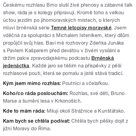
Českému rozhlasu Brno sluší živé přenosy a zábavné talk
show, ráda je s kolegy připravuji. Kromě toho s velkou
úctou jezdím po jihomoravských místech, o kterých
mluví brněnská série
Temné letopisy moravské
. Jsem
vděčná za spolupráci s Michalem Isteníkem, který dílům
propůjčil svůj hlas. Baví mě rozhovory Zdeňka Junáka
s Pavlem Kašparem před devátou v živém vysílání a
držím palce zpravodajskému podcastu
Brněnská
jedenáctka
. Každé jaro se těším na příspěvky z pěší
rozhlasové pouti, která se pomalu a jistě stává tradicí.
Kým jsem mimo rozhlas:
Poutnicí a včelařkou.
Koho/co ráda poslouchám:
Rozhlas, své děti, Bruno
Marse a šumění lesa v Krkonoších.
Kde to mám ráda:
Miluji okolí Strážnice a Kunštátsko.
Kam bych se chtěla podívat:
Chtěla bych pěšky dojít z
jižní Moravy do Říma.