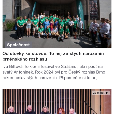
Společnost
Od stovky ke stovce. To nej ze stých narozenin
brněnského rozhlasu
Iva Bittová, folklorní festival ve Strážnici, ale i pouť na
svatý Antonínek. Rok 2024 byl pro Český rozhlas Brno
rokem oslav stých narozenin. Připomeňte si to nej!
29 minut