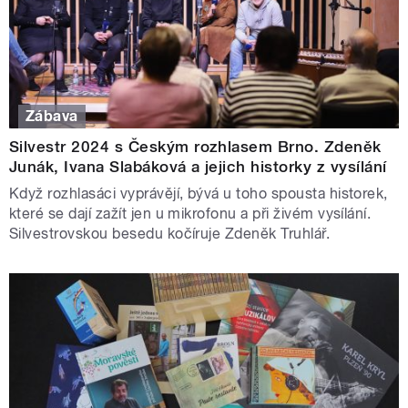
Zábava
Silvestr 2024 s Českým rozhlasem Brno. Zdeněk
Junák, Ivana Slabáková a jejich historky z vysílání
Když rozhlasáci vyprávějí, bývá u toho spousta historek,
které se dají zažít jen u mikrofonu a při živém vysílání.
Silvestrovskou besedu kočíruje Zdeněk Truhlář.