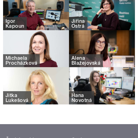
Igor
Jiřina
Kapoun
Ostrá
Michaela
Alena
Procházková
Blažejovská
Jitka
Hana
Lukešová
Novotná