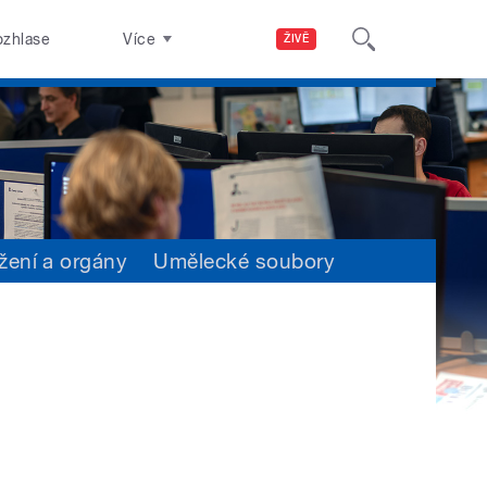
ozhlase
Více
ŽIVĚ
žení a orgány
Umělecké soubory