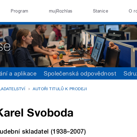
Program
mujRozhlas
Stanice
O r
ání a aplikace
Společenská odpovědnost
Sdru
LADATELSTVÍ
AUTOŘI TITULŮ K PRODEJI
Karel Svoboda
udební skladatel (1938–2007)