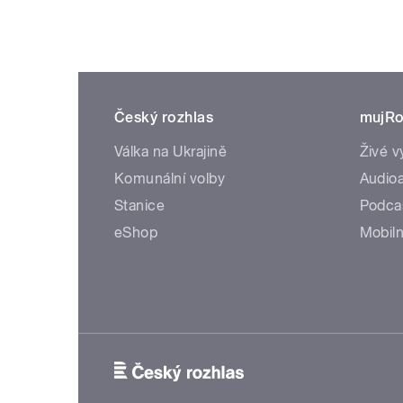
Český rozhlas
mujRo
Válka na Ukrajině
Živé v
Komunální volby
Audioa
Stanice
Podca
eShop
Mobiln