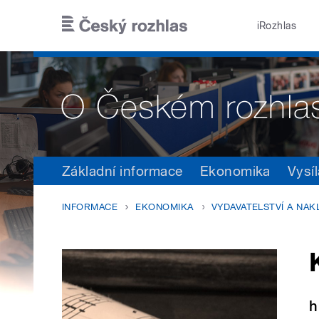
Přejít k hlavnímu obsahu
iRozhlas
Základní informace
Ekonomika
Vysíl
INFORMACE
EKONOMIKA
VYDAVATELSTVÍ A NAK
h