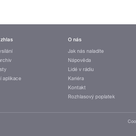
zhlas
O nás
ysílání
Jak nás naladíte
rchiv
Nápověda
sty
Lidé v rádiu
í aplikace
Kariéra
Kontakt
Rozhlasový poplatek
Coo