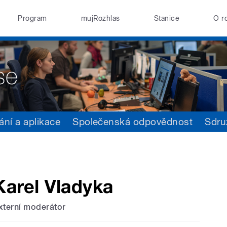
Program
mujRozhlas
Stanice
O r
ání a aplikace
Společenská odpovědnost
Sdru
Karel Vladyka
xterní moderátor