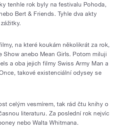
tky tenhle rok byly na festivalu Pohoda,
nebo Bert & Friends. Tyhle dva akty
 zážitky.
filmy, na které koukám několikrát za rok,
e Show anebo Mean Girls. Potom miluji
els a oba jejich filmy Swiss Army Man a
 Once, takové existenciální odysey se
ost celým vesmírem, tak rád čtu knihy o
asnou literaturu. Za poslední rok nejvíc
Rooney nebo Walta Whitmana.
?