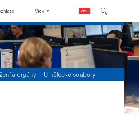
ozhlase
Více
ŽIVĚ
žení a orgány
Umělecké soubory