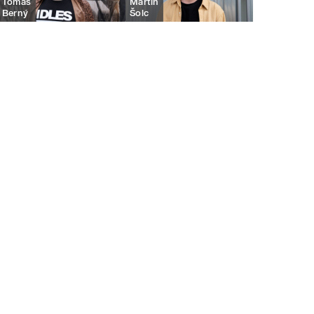
Tomáš
Martin
Berný
Šolc