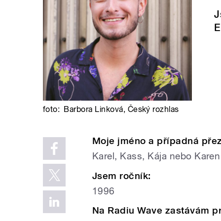
J
E
foto:
Barbora Linková
,
Český rozhlas
Moje jméno a případná pře
Karel, Kass, Kája nebo Karen
Jsem ročník:
1996
Na Radiu Wave zastávám p