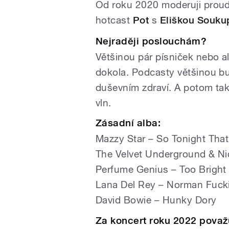
Od roku 2020 moderuji proud
hotcast
Pot
s
Eliškou Souk
Nejraději poslouchám?
Většinou pár písniček nebo a
dokola. Podcasty většinou bu
duševním zdraví. A potom ta
vln.
Zásadní alba:
Mazzy Star – So Tonight That
The Velvet Underground & Ni
Perfume Genius – Too Bright
Lana Del Rey – Norman Fuck
David Bowie – Hunky Dory
Za koncert roku 2022 považ