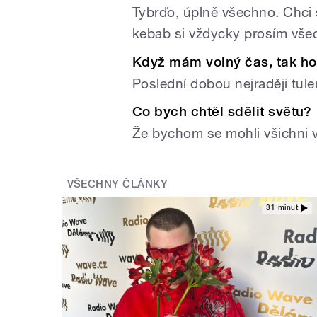
Tybrďo, úplně všechno. Chci 
kebab si vždycky prosím vš
Když mám volný čas, tak h
Poslední dobou nejraději tule
Co bych chtěl sdělit světu?
Že bychom se mohli všichni ví
VŠECHNY ČLÁNKY
31 minut