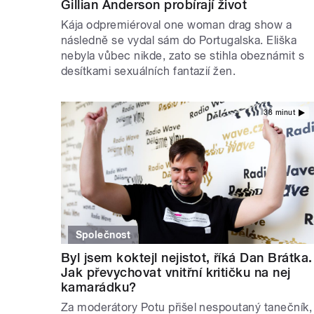
Gillian Anderson probírají život
Kája odpremiéroval one woman drag show a
následně se vydal sám do Portugalska. Eliška
nebyla vůbec nikde, zato se stihla obeznámit s
desítkami sexuálních fantazií žen.
38 minut
Společnost
Byl jsem koktejl nejistot, říká Dan Brátka.
Jak převychovat vnitřní kritičku na nej
kamarádku?
Za moderátory Potu přišel nespoutaný tanečník,