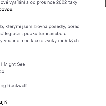
ové vysílání a od prosince 2022 taky
upovou
.
lb, kterými jsem zrovna posedlý, pořád
ď legrační, popkulturní anebo o
ky vedené meditace a zvuky mořských
 I Might See
co
ing Rockwell!
uji?