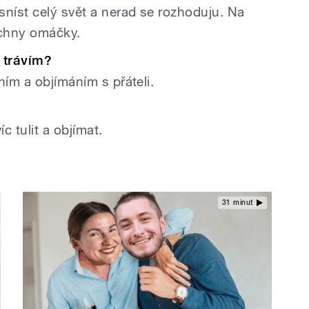
sníst celý svět a nerad se rozhoduju. Na
echny omáčky.
o trávím?
ním a objímáním s přáteli.
c tulit a objímat.
31 minut