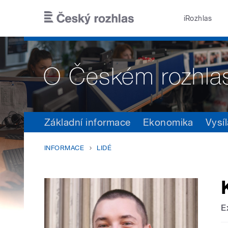
Přejít k hlavnímu obsahu
iRozhlas
Základní informace
Ekonomika
Vysíl
INFORMACE
LIDÉ
E