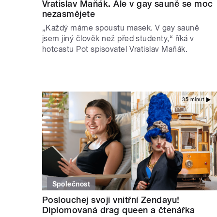
Vratislav Maňák. Ale v gay sauně se moc
nezasmějete
„Každý máme spoustu masek. V gay sauně
jsem jiný člověk než před studenty,“ říká v
hotcastu Pot spisovatel Vratislav Maňák.
35 minut
Společnost
Poslouchej svoji vnitřní Zendayu!
Diplomovaná drag queen a čtenářka