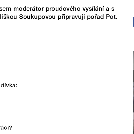
sem moderátor proudového vysílání a s
liškou Soukupovou připravuji pořad
Pot
.
zdívka:
rá
ci?