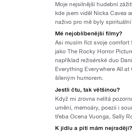
Moje nejsilnější hudební záži
kde jsem viděl Nicka Cavea a
naživo pro mě byly spirituální
Mé nejoblíbenější filmy?
Asi musím říct svoje comfort 
jako The Rocky Horror Pictur
například režisérské duo Dani
Everything Everywhere All at
šíleným humorem.
Jestli čtu, tak většinou?
Když mi zrovna nelítá pozorn
umění, memoáry, poezii i souč
třeba Ocena Vuonga, Sally 
K jídlu a pití mám nejraději