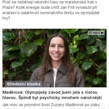
Proč se neběhají rekordní časy na maratonské trati v
Praze? Kolik energie bude chtít Jan Friš vynaložit při
snažení o zaběhnutí nominačního limitu na olympijské
hry?
31 minut
Středeční klasika
Maděrová: Olympijský závod jsem jela s čistou
hlavou. Špindl byl psychicky mnohem náročnější
Jak moc se proměnil život Zuzany Maděrové po zisku