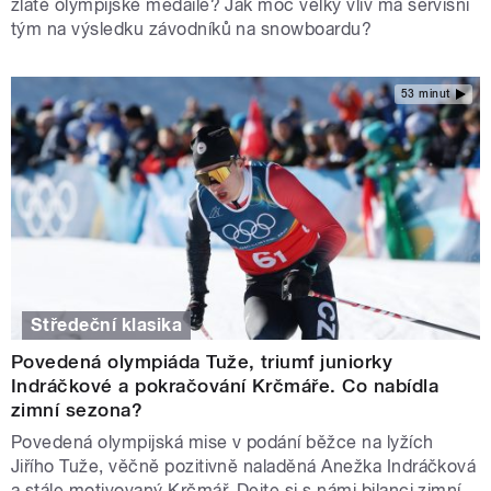
zlaté olympijské medaile? Jak moc velký vliv má servisní
tým na výsledku závodníků na snowboardu?
53 minut
Středeční klasika
Povedená olympiáda Tuže, triumf juniorky
Indráčkové a pokračování Krčmáře. Co nabídla
zimní sezona?
Povedená olympijská mise v podání běžce na lyžích
Jiřího Tuže, věčně pozitivně naladěná Anežka Indráčková
a stále motivovaný Krčmář. Dejte si s námi bilanci zimní