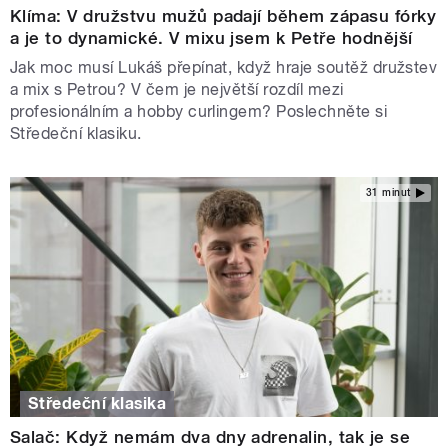
Klíma: V družstvu mužů padají během zápasu fórky
a je to dynamické. V mixu jsem k Petře hodnější
Jak moc musí Lukáš přepínat, když hraje soutěž družstev
a mix s Petrou? V čem je největší rozdíl mezi
profesionálním a hobby curlingem? Poslechněte si
Středeční klasiku.
31 minut
Středeční klasika
Salač: Když nemám dva dny adrenalin, tak je se