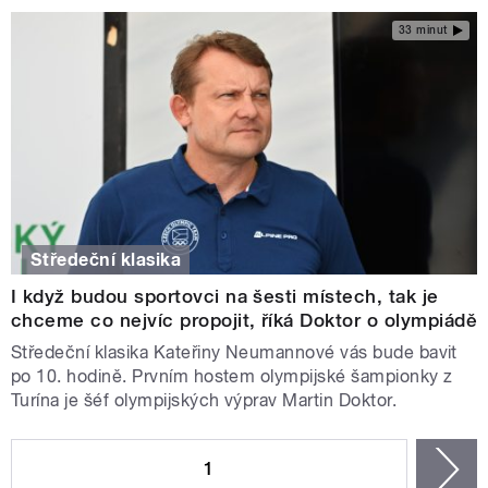
33 minut
Středeční klasika
I když budou sportovci na šesti místech, tak je
chceme co nejvíc propojit, říká Doktor o olympiádě
Středeční klasika Kateřiny Neumannové vás bude bavit
po 10. hodině. Prvním hostem olympijské šampionky z
Turína je šéf olympijských výprav Martin Doktor.
STRÁNKY
1
n