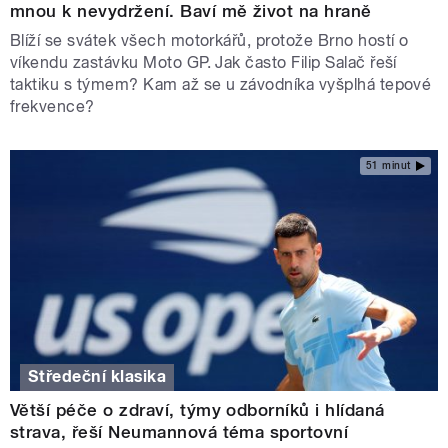
mnou k nevydržení. Baví mě život na hraně
Blíží se svátek všech motorkářů, protože Brno hostí o
víkendu zastávku Moto GP. Jak často Filip Salač řeší
taktiku s týmem? Kam až se u závodníka vyšplhá tepové
frekvence?
51 minut
Středeční klasika
Větší péče o zdraví, týmy odborníků i hlídaná
strava, řeší Neumannová téma sportovní