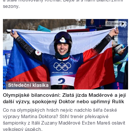
sezony.
53 minut
Středeční klasika
Olympijské bilancování: Zlatá jízda Maděrové a její
další výzvy, spokojený Doktor nebo upřímný Rulík
Co na olympijských hrách nejvíc nadchlo šéfa české
výpravy Martina Doktora? Stihl trenér překvapivé
šampionky z Itálii Zuzany Maděrové Evžen Mareš oslavit
velkolepý úspěch.