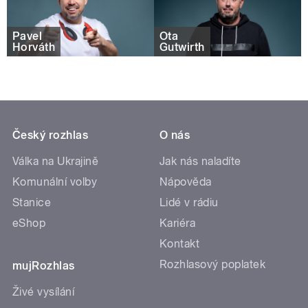
Pavel
Ota
Horváth
Gutwirth
Český rozhlas
O nás
Válka na Ukrajině
Jak nás naladíte
Komunální volby
Nápověda
Stanice
Lidé v rádiu
eShop
Kariéra
Kontakt
Rozhlasový poplatek
mujRozhlas
Živé vysílání