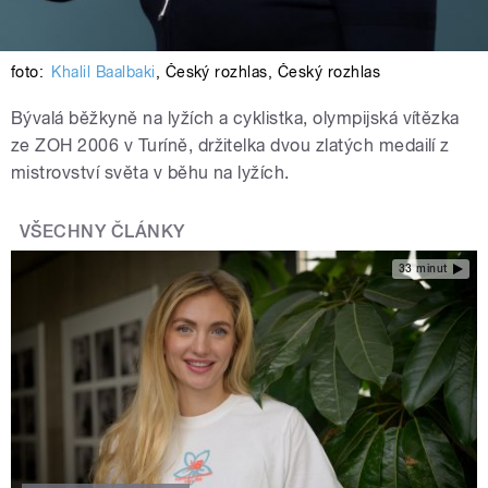
foto:
Khalil Baalbaki
,
Český rozhlas
,
Český rozhlas
Bývalá běžkyně na lyžích a cyklistka, olympijská vítězka
ze ZOH 2006 v Turíně, držitelka dvou zlatých medailí z
mistrovství světa v běhu na lyžích.
VŠECHNY ČLÁNKY
33 minut