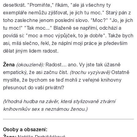
desetkrát. "Promiňte," říkám, "ale já všechny ty
exempláře nemůžu zjišťovat, je jich tu moc." Starý pán z
toho zaslechne jenom poslední slovo. "Moc?" "Jo, je jich
tu moc!" "Tak moc..." Blaženě se napřímí, odchází a
povídá si: "moc a moc výpůjček, to je dobře". Takže bych
asi, milá slečno, řekl, že náplní mojí práce je především
dělat jiným lidem radost.
Žena
(okouzleně):
Radost… ano. Vy jste tak úžasně
empatický, že asi začnu číst.
(trochu vyzývavě)
Ostatně
myslíte, že bychom se teď mohli z veřejné knihovny
přesunout do vaší privátní?
(Vhodná hudba na závěr, která stylizovaně ztvární
knihovníkův sex s neznámou ženou.)
Osoby a obsazení: