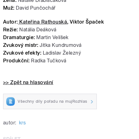
Žena:
Natálie Drabiščáková
Muž:
David Punčochář
Autor:
Kateřina Rathouská
, Viktor Špaček
Režie:
Natália Deáková
Dramaturgie:
Martin Velíšek
Zvukový mistr:
Jitka Kundrumová
Zvukové efekty:
Ladislav Železný
Produkční:
Radka Tučková
>> Zpět na hlasování
Všechny díly pořadu na mujRozhlas
autor:
krs