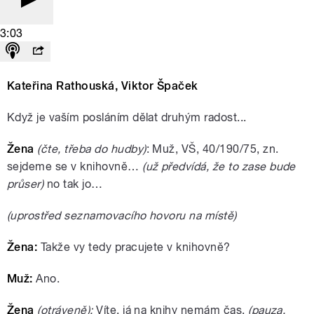
3:03
Kateřina Rathouská, Viktor Špaček
Když je vaším posláním dělat druhým radost...
Žena
(čte, třeba do hudby)
: Muž, VŠ, 40/190/75, zn.
sejdeme se v knihovně…
(už předvídá, že to zase bude
průser)
no tak jo…
(uprostřed seznamovacího hovoru na místě)
Žena:
Takže vy tedy pracujete v knihovně?
Muž:
Ano.
Žena
(otráveně):
Víte, já na knihy nemám čas.
(pauza,