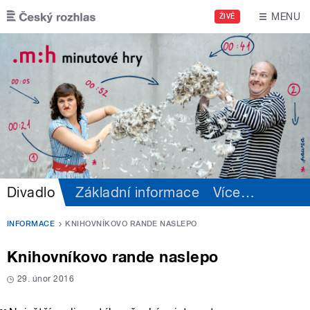
Přejít k hlavnímu obsahu
MENU
ŽIVĚ
Divadlo
Základní informace
Více
…
INFORMACE
KNIHOVNÍKOVO RANDE NASLEPO
Knihovníkovo rande naslepo
29. únor 2016