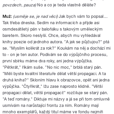
povzdech, pauza)
No a co je teda vlastně děláte?
Muž:
(usměje se, je nad věcí)
Jak bych vám to popsal…
Tak třeba dneska. Sedím na informacích a přijde asi
osmdesátiletý pán v baloňáku s takovým uměleckým
baretem. Skoro neslyší. Chce, abych mu vyhledával
knihy poezie od jednoho autora. "A jak se půjčujou?" ptá
se. "Myslím kolikrát za rok?" Koukám na něj a dochází mi
to - on je ten autor. Podívám se do výpůjčního procesu,
první sbírku máme dva roky, ani jedna výpůjčka.
"Pětkrát," říkám suše. "No nic moc," brblá starý pán.
"Měli byste kvalitní literatuře dělat větší propagaci. A ta
druhá kniha?" Skloním hlavu k obrazovce, opět ani jedna
výpůjčka. "Čtyřikrát," lžu zase naprosto klidně. "Větší
propagaci dělat, větší propagaci!" rozčiluje se starý pán.
"A teď romány." Diktuje mi názvy a já se při tom omluvně
usmívám na narůstající frontu za ním. Romány mají
mnoho exemplářů, každý titul máme ve fondu nejmíň