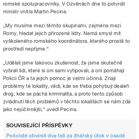
romské spolupracovníky. V Ozvěnách dne to potvrdil
ministr vnitra Martin Pecina.
„My musíme mezi těmito skupinami, zejména mezi
Romy, hledat jejich přirozené lídry. Nemá smysl mít
vyškoleného romského koordinátora, kterého prostě to
prostředí nepřijme.“
„Udělali jsme takovou zkušenost, že jsme skutečně
vybrali lidi, které si oni sami vytipovali, a oni pomáhají
Policii ČR a ta jejich pomoc je velmi účinná. Znají
problémy té lokality, vědí, kde se třeba pohybují dealeři
drog, kde se páchá kriminalita, a proto tento způsob
zvládnutí těch problémů v těchto lokalitách se nám zdá
jako nejúčinnější,“ uvedl Pecina.
SOUVISEJÍCÍ PŘÍSPĚVKY
Policisté obvinili dva lidi za žhářský útok v osadě