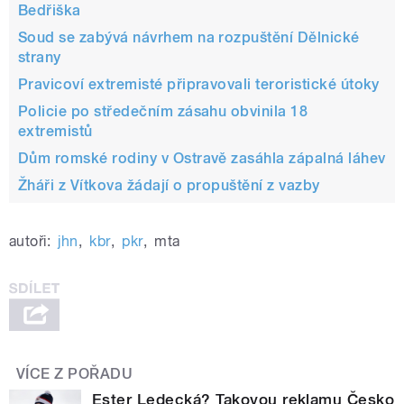
Bedřiška
Soud se zabývá návrhem na rozpuštění Dělnické
strany
Pravicoví extremisté připravovali teroristické útoky
Policie po středečním zásahu obvinila 18
extremistů
Dům romské rodiny v Ostravě zasáhla zápalná láhev
Žháři z Vítkova žádají o propuštění z vazby
autoři:
jhn
,
kbr
,
pkr
,
mta
VÍCE Z POŘADU
Ester Ledecká? Takovou reklamu Česko