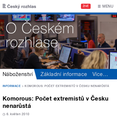
Přejít k hlavnímu obsahu
MENU
ŽIVĚ
Náboženství
Základní informace
Více
…
INFORMACE
KOMOROUS: POČET EXTREMISTŮ V ČESKU NENARŮSTÁ
Komorous: Počet extremistů v Česku
nenarůstá
6. květen 2010