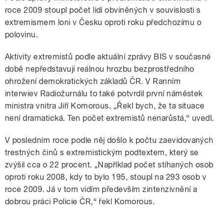
roce 2009 stoupl počet lidí obviněných v souvislosti s
extremismem loni v Česku oproti roku předchozímu o
polovinu.
Aktivity extremistů podle aktuální zprávy BIS v současné
době nepředstavují reálnou hrozbu bezprostředního
ohrožení demokratických základů ČR. V Ranním
interwiev Radiožurnálu to také potvrdil první náměstek
ministra vnitra Jiří Komorous. „Řekl bych, že ta situace
není dramatická. Ten počet extremistů nenarůstá,“ uvedl.
V posledním roce podle něj došlo k počtu zaevidovaných
trestných činů s extremistickým podtextem, který se
zvýšil cca o 22 procent. „Například počet stíhaných osob
oproti roku 2008, kdy to bylo 195, stoupl na 293 osob v
roce 2009. Já v tom vidím především zintenzivnění a
dobrou práci Policie ČR,“ řekl Komorous.