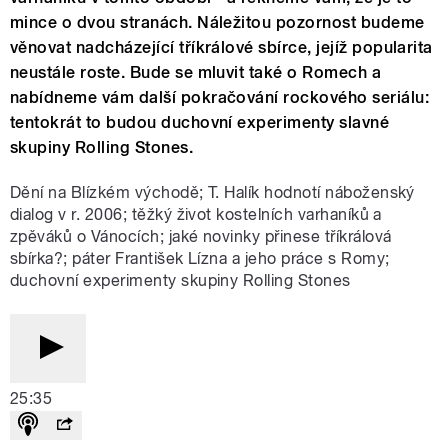
mince o dvou stranách. Náležitou pozornost budeme
věnovat nadcházející tříkrálové sbírce, jejíž popularita
neustále roste. Bude se mluvit také o Romech a
nabídneme vám další pokračování rockového seriálu:
tentokrát to budou duchovní experimenty slavné
skupiny Rolling Stones.
Dění na Blízkém východě; T. Halík hodnotí náboženský
dialog v r. 2006; těžký život kostelních varhaníků a
zpěváků o Vánocích; jaké novinky přinese tříkrálová
sbírka?; páter František Lízna a jeho práce s Romy;
duchovní experimenty skupiny Rolling Stones
25:35