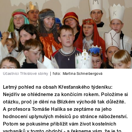
Účastníci Tříkrálové sbírky
|
foto:
Martina Schneibergová
Letmý pohled na obsah Křesťanského týdeníku:
Nejdřív se ohlédneme za končícím rokem. Položíme si
otázku, proč je dění na Blízkém východě tak důležité.
A profesora Tomáše Halíka se zeptáme na jeho
hodnocení uplynulých měsíců po stránce náboženství.
Potom se pokusíme přiblížit vám život kostelních
varhaníků v tomto období - a řekneme vám, že je to