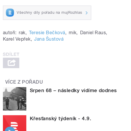
Všechny díly pořadu na mujRozhlas
autoři:
rak
,
Teresie Bečková
,
mik
,
Daniel Raus
,
Karel Vepřek
,
Jana Šustová
VÍCE Z POŘADU
Srpen 68 – následky vidíme dodnes
Křesťanský týdeník - 4.9.