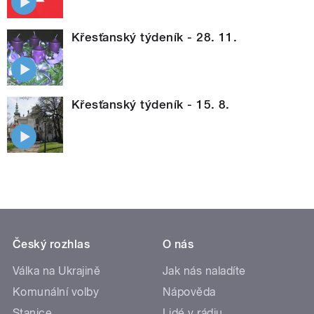
Křesťanský týdeník - 28. 11.
Křesťanský týdeník - 15. 8.
Český rozhlas
O nás
Válka na Ukrajině
Jak nás naladíte
Komunální volby
Nápověda
Stanice
Lidé v rádiu