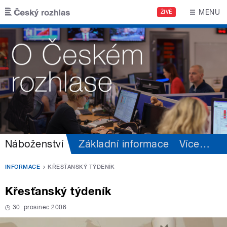
Přejít k hlavnímu obsahu
MENU
ŽIVĚ
Náboženství
Základní informace
Více
…
INFORMACE
KŘESŤANSKÝ TÝDENÍK
Křesťanský týdeník
30. prosinec 2006