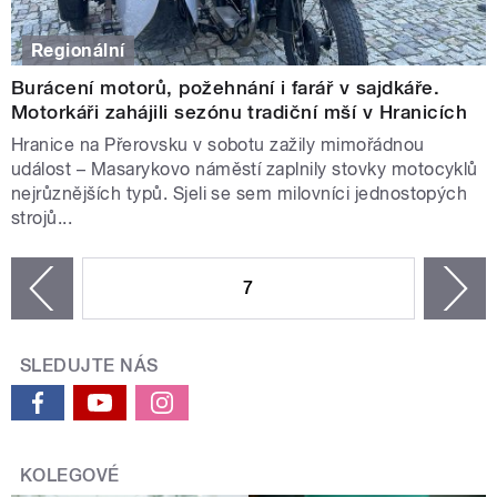
Regionální
Burácení motorů, požehnání i farář v sajdkáře.
Motorkáři zahájili sezónu tradiční mší v Hranicích
Hranice na Přerovsku v sobotu zažily mimořádnou
událost – Masarykovo náměstí zaplnily stovky motocyklů
nejrůznějších typů. Sjeli se sem milovníci jednostopých
strojů...
STRÁNKY
7
n
zí
SLEDUJTE NÁS
KOLEGOVÉ