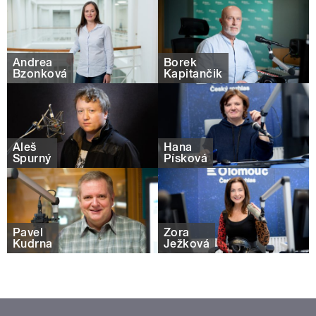
Andrea
Borek
Bzonková
Kapitančik
Aleš
Hana
Spurný
Písková
Pavel
Zora
Kudrna
Ježková