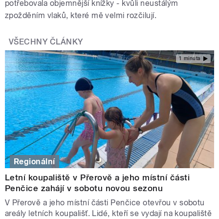
potřebovala objemnější knížky - kvůli neustálým
zpožděním vlaků, které mě velmi rozčilují.
VŠECHNY ČLÁNKY
1 minuta
Regionální
Letní koupaliště v Přerově a jeho místní části
Penčice zahájí v sobotu novou sezonu
V Přerově a jeho místní části Penčice otevřou v sobotu
areály letních koupališť. Lidé, kteří se vydají na koupaliště