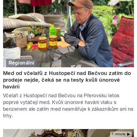
Regionální
Med od včelařů z Hustopečí nad Bečvou zatím do
prodeje nejde, čeká se na testy kvůli únorové
havárii
Včelaři z Hustopečí nad Bečvou na Přerovsku letos
poprvé vytáčejí med. Kvůli únorové havárii vlaku s
benzenem ale zatím med nesměřuje k zákazníkům ani na
trhy.
1 minuta