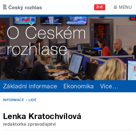
Přejít k hlavnímu obsahu
MENU
ŽIVĚ
Základní informace
Ekonomika
Více
…
INFORMACE
LIDÉ
Lenka Kratochvílová
redaktorka zpravodajství