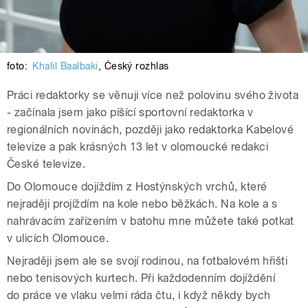
foto:
Khalil Baalbaki
,
Český rozhlas
Práci redaktorky se věnuji více než polovinu svého života
- začínala jsem jako píšící sportovní redaktorka v
regionálních novinách, později jako redaktorka Kabelové
televize a pak krásných 13 let v olomoucké redakci
České televize.
Do Olomouce dojíždím z Hostýnských vrchů, které
nejraději projíždím na kole nebo běžkách. Na kole a s
nahrávacím zařízením v batohu mne můžete také potkat
v ulicích Olomouce.
Nejraději jsem ale se svojí rodinou, na fotbalovém hřišti
nebo tenisových kurtech. Při každodenním dojíždění
do práce ve vlaku velmi ráda čtu, i když někdy bych