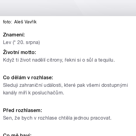
foto:
Aleš Vavřík
Znamení:
Lev (* 20. srpna)
Životní motto:
Když ti život nadělí citrony, řekni si o sůl a tequilu.
Co dělám v rozhlase:
Sleduji zahraniční události, které pak všemi dostupnými
kanály míří k posluchačům.
Před rozhlasem:
Sen, že bych v rozhlase chtěla jednou pracovat.
Co mě baví: