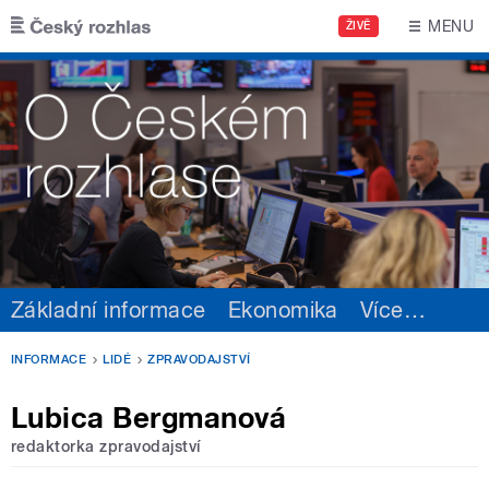
Přejít k hlavnímu obsahu
MENU
ŽIVĚ
Základní informace
Ekonomika
Více
…
INFORMACE
LIDÉ
ZPRAVODAJSTVÍ
Lubica Bergmanová
redaktorka zpravodajství