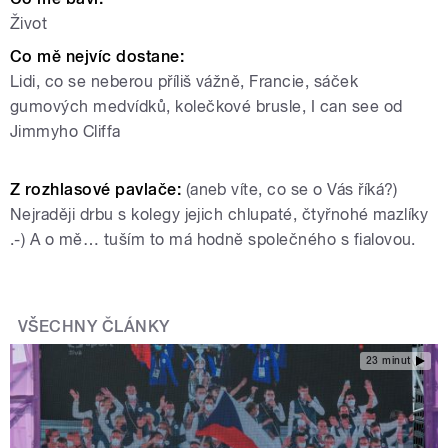
Život
Co mě nejvíc dostane:
Lidi, co se neberou příliš vážně, Francie, sáček
gumových medvídků, kolečkové brusle, I can see od
Jimmyho Cliffa
Z rozhlasové pavlače:
(aneb víte, co se o Vás říká?)
Nejraději drbu s kolegy jejich chlupaté, čtyřnohé mazlíky
.-) A o mě… tuším to má hodně společného s fialovou.
VŠECHNY ČLÁNKY
23 minut