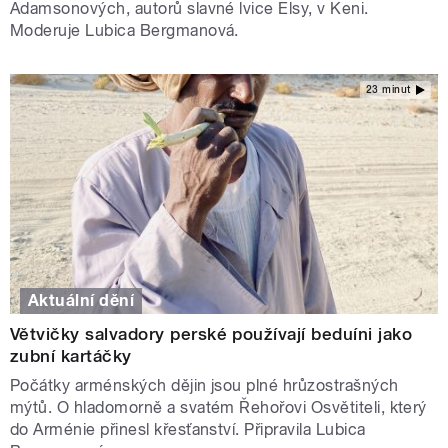
Adamsonových, autorů slavné lvice Elsy, v Keni.
Moderuje Lubica Bergmanová.
23 minut
Aktuální dění
Větvičky salvadory perské používají beduíni jako
zubní kartáčky
Počátky arménských dějin jsou plné hrůzostrašných
mýtů. O hladomorně a svatém Řehořovi Osvětiteli, který
do Arménie přinesl křesťanství. Připravila Lubica