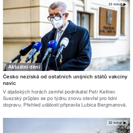
23 minut
Aktuální dění
Česko nezíská od ostatních unijních států vakcíny
navíc
V aljašských horách zemřel podnikatel Petr Kellner.
Suezský průplav se po týdnu znovu otevřel pro lidní
dopravu. Přehled událostí připravila Lubica Bergmanová.
22 minut