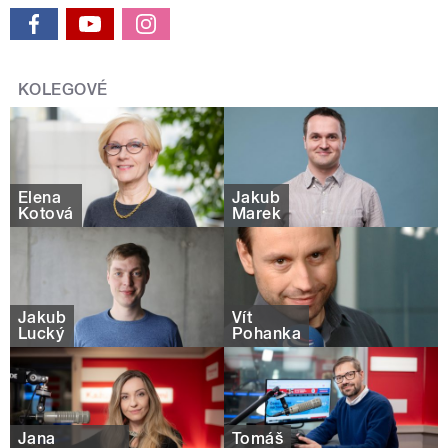
KOLEGOVÉ
Elena
Jakub
Kotová
Marek
Jakub
Vít
Lucký
Pohanka
Jana
Tomáš