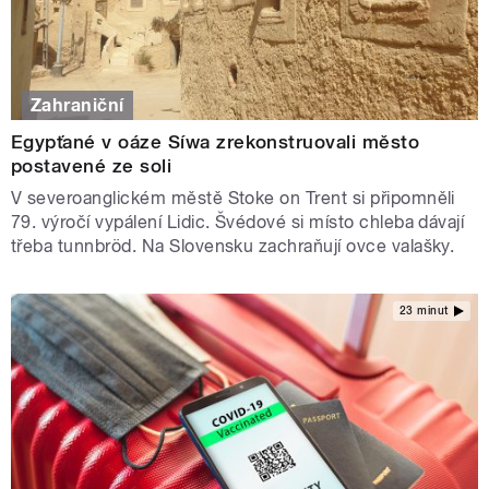
Zahraniční
Egypťané v oáze Síwa zrekonstruovali město
postavené ze soli
V severoanglickém městě Stoke on Trent si připomněli
79. výročí vypálení Lidic. Švédové si místo chleba dávají
třeba tunnbröd. Na Slovensku zachraňují ovce valašky.
23 minut