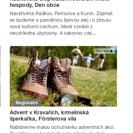
hospody, Den obce
Navštívíme Radkov, Petrovice a Kunín. Zajímat
se budeme o památnou lipovou alej i o zbrusu
nové kulturní centrum, které vzniklo z
nevzhledné ubytovny. A nakonec vás...
10 minut
Regionální
Advent v Kravařích, krmelínská
šperkařka, Försterova vila
Nabídneme malou ochutnávku adventních akcí.