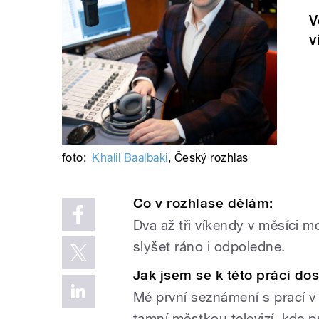
V
v
foto:
Khalil Baalbaki
,
Český rozhlas
Co v rozhlase dělám:
Dva až tři víkendy v měsíci 
slyšet ráno i odpoledne.
Jak jsem se k této práci dos
Mé první seznámení s prací 
tamní městkou televizí, kde p