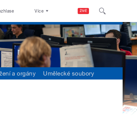
ozhlase
Více
ŽIVĚ
žení a orgány
Umělecké soubory