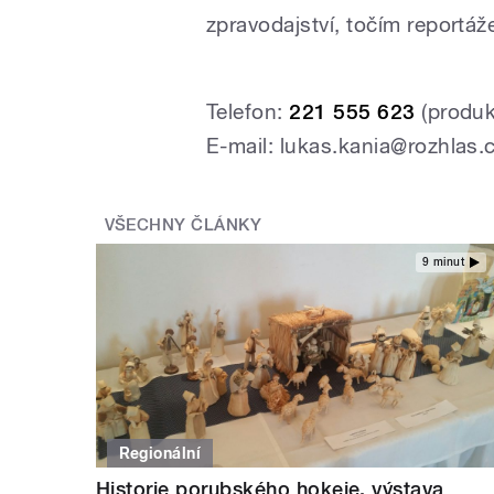
zpravodajství, točím reportáže
Telefon:
221 555 623
(produ
E-mail: lukas.kania@rozhlas.
VŠECHNY ČLÁNKY
9 minut
Regionální
Historie porubského hokeje, výstava