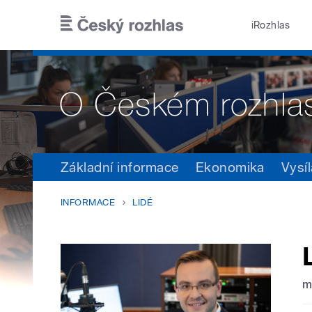
Přejít k hlavnímu obsahu
iRozhlas
Základní informace
Ekonomika
Vysíl
INFORMACE
LIDÉ
m