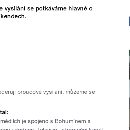
e vysílání se potkáváme hlavně o
íkendech.
moderuji proudové vysílání, můžeme se
tal:
v médiích je spojeno s Bohumínem a
racuji dodnes. Televizní informační kanál