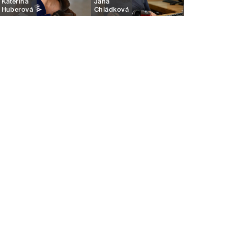
Kateřina
Jana
Huberová
Chládková