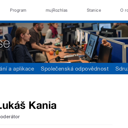
Program
mujRozhlas
Stanice
O r
ání a aplikace
Společenská odpovědnost
Sdru
Lukáš Kania
oderátor