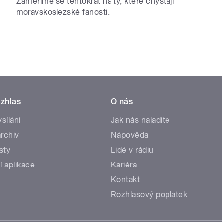
Zaměříme se tentokrát na ty, které chystají
moravskoslezské fanosti.
zhlas
O nás
ysílání
Jak nás naladíte
rchiv
Nápověda
sty
Lidé v rádiu
í aplikace
Kariéra
Kontakt
Rozhlasový poplatek