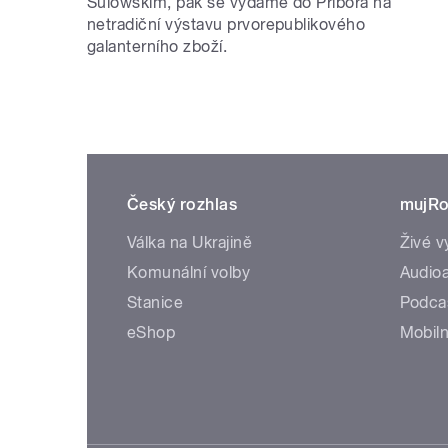
Sulowskim, pak se vydáme do Příbora na
netradiční výstavu prvorepublikového
galanterního zboží.
Český rozhlas
mujRo
Válka na Ukrajině
Živé v
Komunální volby
Audioa
Stanice
Podca
eShop
Mobiln