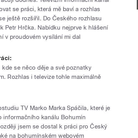
at se práci, která mě baví a rozhlas
e ještě rozšířil. Do Českého rozhlasu
 Petr Hrčka. Nabídku nejprve k hlášení
ní v proudovém vysílání mi dal
ráci:
 kde se něco děje a své poznatky
m. Rozhlas i televize tohle maximálně
ostudiu TV Marko Marka Spáčila, které je
ího informačního kanálu Bohumín
 později jsem se dostal k práci pro Český
e také na bohumínském webovém