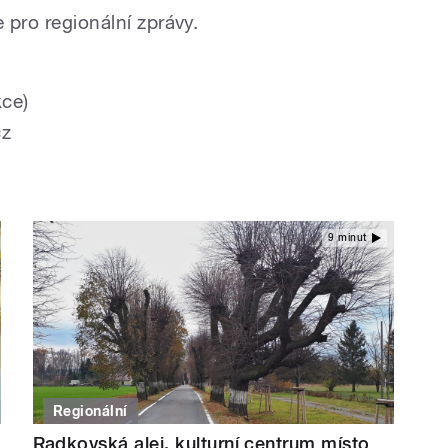
 pro regionální zprávy.
kce)
cz
9 minut
Regionální
Radkovská alej, kulturní centrum místo