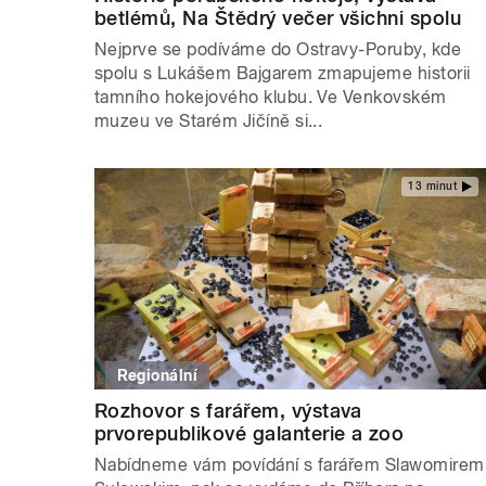
betlémů, Na Štědrý večer všichni spolu
Nejprve se podíváme do Ostravy-Poruby, kde
spolu s Lukášem Bajgarem zmapujeme historii
tamního hokejového klubu. Ve Venkovském
muzeu ve Starém Jičíně si...
13 minut
Regionální
Rozhovor s farářem, výstava
prvorepublikové galanterie a zoo
Nabídneme vám povídání s farářem Slawomirem