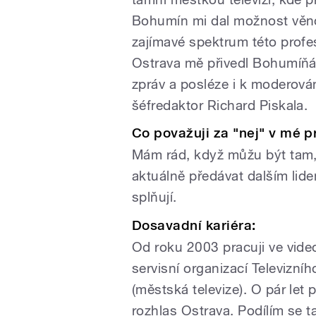
Bohumín mi dal možnost věnov
zajímavé spektrum této profes
Ostrava mě přivedl Bohumíňák
zpráv a posléze i k moderová
šéfredaktor Richard Piskala.
Co považuji za "nej" v mé p
Mám rád, když můžu být tam,
aktuálně předávat dalším lide
splňují.
Dosavadní kariéra:
Od roku 2003 pracuji ve vide
servisní organizací Televizn
(městská televize). O pár let
rozhlas Ostrava. Podílím s