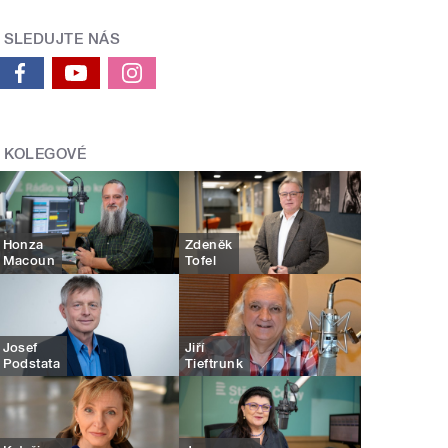
SLEDUJTE NÁS
KOLEGOVÉ
Honza
Zdeněk
Macoun
Tofel
Josef
Jiří
Podstata
Tieftrunk