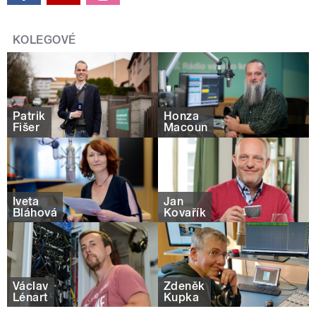
KOLEGOVÉ
Patrik
Honza
Fišer
Macoun
Iveta
Jan
Bláhová
Kovařík
Václav
Zdeněk
Lénart
Kupka