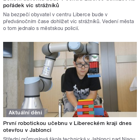
pořádek víc strážníků
Na bezpečí obyvatel v centru Liberce bude v
předvánočním čase dohlížet víc strážníků. Vedení města
o tom jednalo s městskou policií.
Aktuální dění
První robotickou učebnu v Libereckém kraji dnes
otevřou v Jablonci
Střední průmyslová škola technická v Jablonci nad Nisou