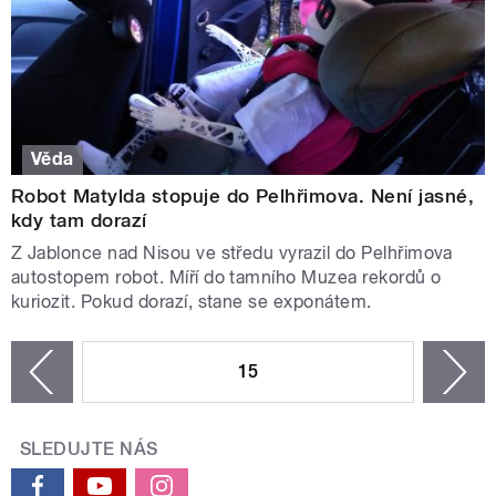
Věda
Robot Matylda stopuje do Pelhřimova. Není jasné,
kdy tam dorazí
Z Jablonce nad Nisou ve středu vyrazil do Pelhřimova
autostopem robot. Míří do tamního Muzea rekordů o
kuriozit. Pokud dorazí, stane se exponátem.
STRÁNKY
15
n
zí
SLEDUJTE NÁS