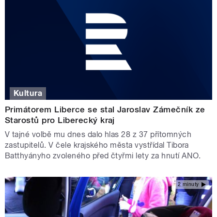
Kultura
Primátorem Liberce se stal Jaroslav Zámečník ze
Starostů pro Liberecký kraj
V tajné volbě mu dnes dalo hlas 28 z 37 přítomných
zastupitelů. V čele krajského města vystřídal Tibora
Batthyányho zvoleného před čtyřmi lety za hnutí ANO.
2 minuty