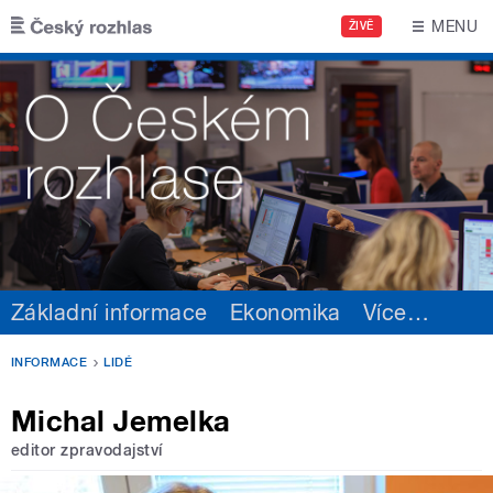
Přejít k hlavnímu obsahu
MENU
ŽIVĚ
Základní informace
Ekonomika
Více
…
INFORMACE
LIDÉ
Michal Jemelka
editor zpravodajství