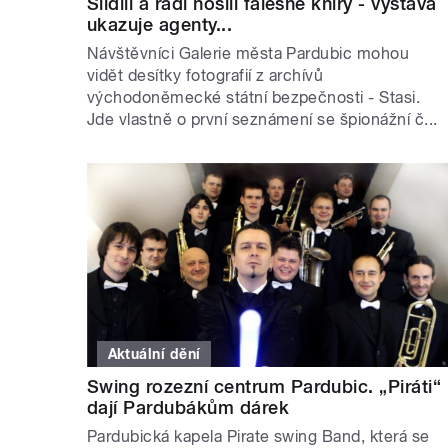
Slídili a rádi nosili falešné kníry - výstava
ukazuje agenty...
Návštěvníci Galerie města Pardubic mohou
vidět desítky fotografií z archívů
východoněmecké státní bezpečnosti - Stasi.
Jde vlastně o první seznámení se špionážní č...
Aktuální dění
Swing rozezní centrum Pardubic. „Piráti“
dají Pardubákům dárek
Pardubická kapela Pirate swing Band, která se