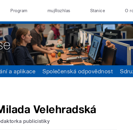
Program
mujRozhlas
Stanice
O r
ání a aplikace
Společenská odpovědnost
Sdru
Milada Velehradská
edaktorka publicistiky