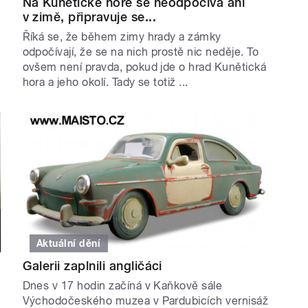
Na Kunětické hoře se neodpočívá ani
v zimě, připravuje se...
Říká se, že během zimy hrady a zámky
odpočívají, že se na nich prostě nic neděje. To
ovšem není pravda, pokud jde o hrad Kunětická
hora a jeho okolí. Tady se totiž ...
Aktuální dění
Galerii zaplnili angličáci
Dnes v 17 hodin začíná v Kaňkově sále
Východočeského muzea v Pardubicích vernisáž