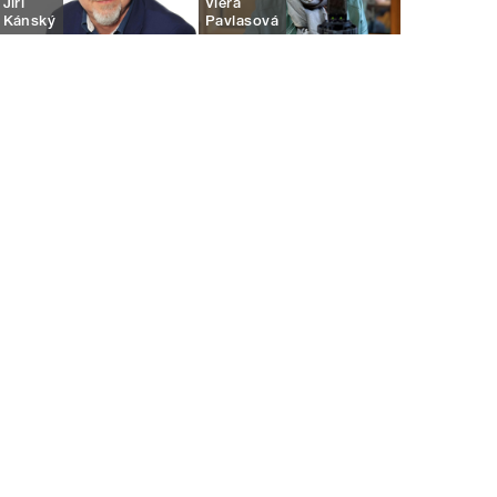
Jiří
Viera
Kánský
Pavlasová