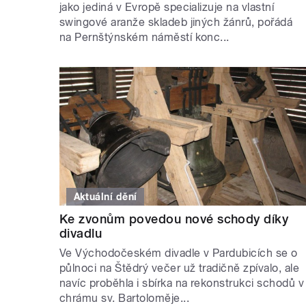
jako jediná v Evropě specializuje na vlastní
swingové aranže skladeb jiných žánrů, pořádá
na Pernštýnském náměstí konc...
Aktuální dění
Ke zvonům povedou nové schody díky
divadlu
Ve Východočeském divadle v Pardubicích se o
půlnoci na Štědrý večer už tradičně zpívalo, ale
navíc proběhla i sbírka na rekonstrukci schodů v
chrámu sv. Bartoloměje...