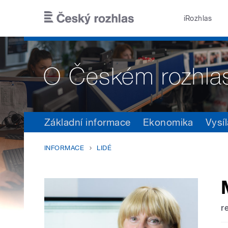
Přejít k hlavnímu obsahu
iRozhlas
Základní informace
Ekonomika
Vysíl
INFORMACE
LIDÉ
r