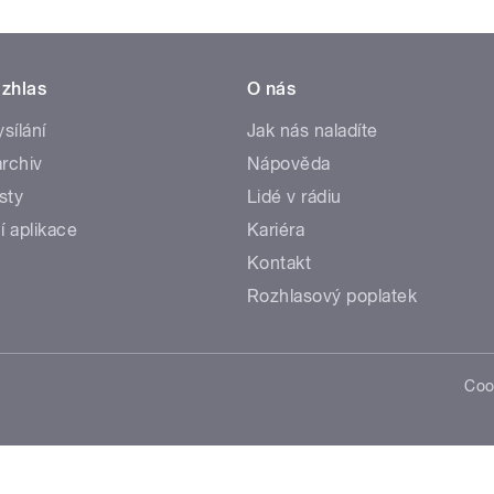
zhlas
O nás
ysílání
Jak nás naladíte
rchiv
Nápověda
sty
Lidé v rádiu
í aplikace
Kariéra
Kontakt
Rozhlasový poplatek
Coo