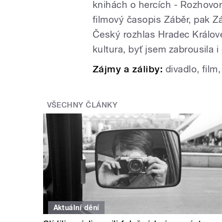
knihách o hercích - Rozhovor
filmový časopis Záběr, pak Zá
Český rozhlas Hradec Králové
kultura, byť jsem zabrousila i 
Zájmy a záliby:
divadlo, film
VŠECHNY ČLÁNKY
Aktuální dění