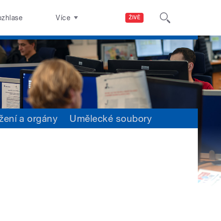
ozhlase
Více
ŽIVĚ
žení a orgány
Umělecké soubory