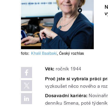
N
v
foto:
Khalil Baalbaki
,
Český rozhlas
Věk:
ročník 1944
Proč jste si vybrala práci 
vyzkoušet něco nového a rozh
Dosavadní kariéra:
Novinařin
denníku Smena, poté týdeník 