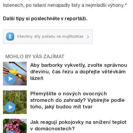
listenech, po rašení nenapadly listy a nejmladší výhony.“
Další tipy si poslechněte v reportáži.
Všechny díly pořadu na mujRozhlas
MOHLO BY VÁS ZAJÍMAT
Aby barborky vykvetly, zvolte správnou
dřevinu, čas řezu a dopřejte větévkám
lázeň
Přemýšlíte o nových ovocných
stromech do zahrady? Vybírejte podle
toho, jaký budou mít tvar
Jak reagují pokojovky na snížení teplot
v domácnostech?