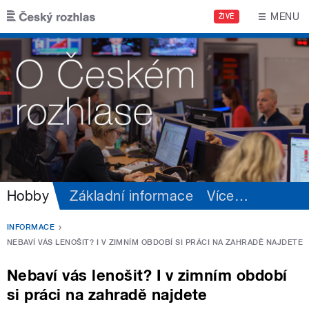
Přejít k hlavnímu obsahu
MENU
ŽIVĚ
Hobby
Základní informace
Více
…
INFORMACE
NEBAVÍ VÁS LENOŠIT? I V ZIMNÍM OBDOBÍ SI PRÁCI NA ZAHRADĚ NAJDETE
Nebaví vás lenošit? I v zimním období
si práci na zahradě najdete