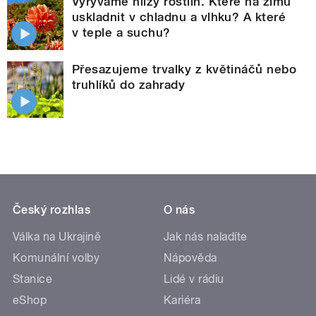
Vyrýváme hlízy rostlin. Které na zimu
uskladnit v chladnu a vlhku? A které
v teple a suchu?
Přesazujeme trvalky z květináčů nebo
truhlíků do zahrady
Český rozhlas
O nás
Válka na Ukrajině
Jak nás naladíte
Komunální volby
Nápověda
Stanice
Lidé v rádiu
eShop
Kariéra