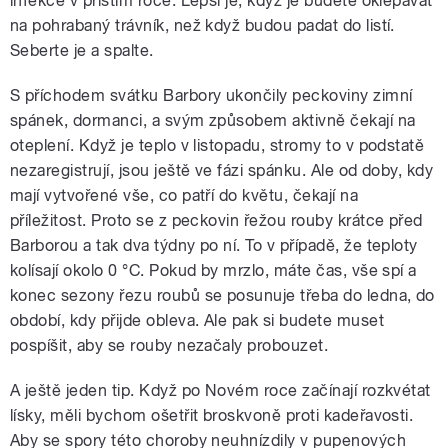
infekce v příštím roce. Lepší je, když je budete oklepávat
na pohrabaný trávník, než když budou padat do listí.
Seberte je a spalte.
S příchodem svátku Barbory ukončily peckoviny zimní
spánek, dormanci, a svým způsobem aktivně čekají na
oteplení. Když je teplo v listopadu, stromy to v podstatě
nezaregistrují, jsou ještě ve fázi spánku. Ale od doby, kdy
mají vytvořené vše, co patří do květu, čekají na
příležitost. Proto se z peckovin řežou rouby krátce před
Barborou a tak dva týdny po ní. To v případě, že teploty
kolísají okolo 0 °C. Pokud by mrzlo, máte čas, vše spí a
konec sezony řezu roubů se posunuje třeba do ledna, do
období, kdy přijde obleva. Ale pak si budete muset
pospíšit, aby se rouby nezačaly probouzet.
A ještě jeden tip. Když po Novém roce začínají rozkvétat
lísky, měli bychom ošetřit broskvoně proti kadeřavosti.
Aby se spory této choroby neuhnízdily v pupenových