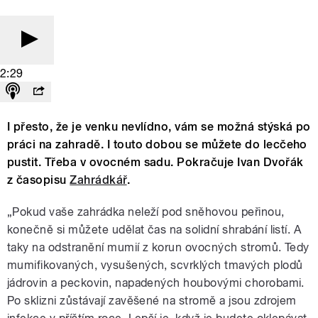
2:29
I přesto, že je venku nevlídno, vám se možná stýská po
práci na zahradě. I touto dobou se můžete do lecčeho
pustit. Třeba v ovocném sadu. Pokračuje Ivan Dvořák
z časopisu
Zahrádkář
.
„Pokud vaše zahrádka neleží pod sněhovou peřinou,
konečně si můžete udělat čas na solidní shrabání listí. A
taky na odstranění mumií z korun ovocných stromů. Tedy
mumifikovaných, vysušených, scvrklých tmavých plodů
jádrovin a peckovin, napadených houbovými chorobami.
Po sklizni zůstávají zavěšené na stromě a jsou zdrojem