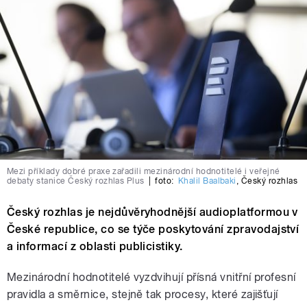
Mezi příklady dobré praxe zařadili mezinárodní hodnotitelé i veřejné
debaty stanice Český rozhlas Plus
|
foto:
Khalil Baalbaki
,
Český rozhlas
Český rozhlas je nejdůvěryhodnější audioplatformou v
České republice, co se týče poskytování zpravodajství
a informací z oblasti publicistiky.
Mezinárodní hodnotitelé vyzdvihují přísná vnitřní profesní
pravidla a směrnice, stejně tak procesy, které zajišťují