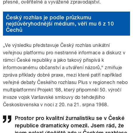
přesné, ověřitelné a vyvážené zpravodajství.
Český rozhlas je podle průzkumu
nejdůvěryhodnější médium, věří mu 6 z 10
Čechů
„Ve výsledku představuje Český rozhlas unikátní
veřejnou platformu pro nestranné informace a diskurz v
rámci České republiky a jako takový přispívá k
informovanému občanství a utváření názorů,“ zmiňuje
zpráva příklady dobré praxe, mezi které patří například
veřejné debaty Českého rozhlasu Plus v regionech nebo
multiplatformní Projekt '68, který připomněl 50. výročí
invaze vojsk Varšavské smlouvy do tehdejšího
Československa v noci z 20. na 21. srpna 1968.
Prostor pro kvalitní žurnalistiku se v České
republice dramaticky omezil. Jsem rád, že
jsem nalezl útočiště zde v Českém rozhlase.