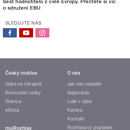
Šest hodnotitelů z celé Evropy. Přečtěte si víc
o sdružení EBU
SLEDUJTE NÁS
Český rozhlas
O nás
Válka na Ukrajině
Jak nás naladíte
Komunální volby
Nápověda
Stanice
Lidé v rádiu
eShop
Kariéra
Kontakt
Rozhlasový poplatek
mujRozhlas