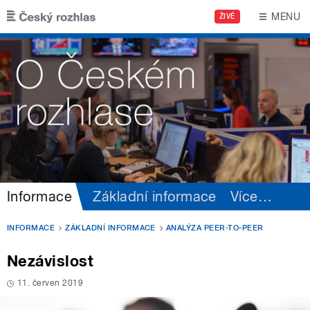
Přejít k hlavnímu obsahu
MENU
ŽIVĚ
Informace
Základní informace
Více
…
INFORMACE
ZÁKLADNÍ INFORMACE
ANALÝZA PEER-TO-PEER
Nezávislost
11. červen 2019