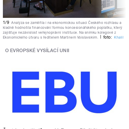
1/9
Analýza se zaměřila i na ekonomickou situaci Českého rozhlasu a
kladně hodnotila financování formou koncesionářského poplatku, který
zajišťuje nezávislost veřejnoprávní instituce. Na snímku kolegové z
|
foto:
Ekonomického útvaru s ředitelem Martinem Vojslavským.
Khalil
,
Baalbaki
Český rozhlas
O EVROPSKÉ VYSÍLACÍ UNII