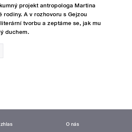
kumný projekt antropologa Martina
é rodiny. A v rozhovoru s Gejzou
iterární tvorbu a zeptáme se, jak mu
dý duchem.
zhlas
O nás