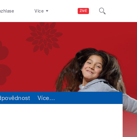
ozhlase
Více
ŽIVĚ
dpovědnost
Více
…