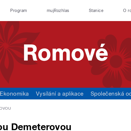
Program
mujRozhlas
Stanice
O r
Ekonomika
Vysílání a aplikace
Společenská o
ROVOU
tou Demeterovou