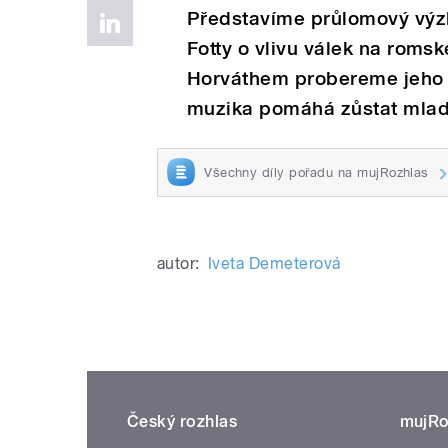
Představíme průlomový výz
Fotty o vlivu válek na romsk
Horváthem probereme jeho l
muzika pomáhá zůstat mla
Všechny díly pořadu na mujRozhlas
autor:
Iveta Demeterová
Český rozhlas
mujRo