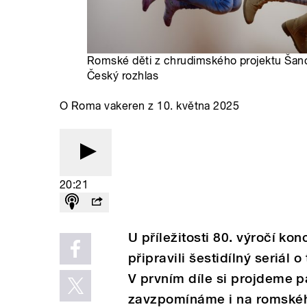
Romské děti z chrudimského projektu Šanc
Český rozhlas
O Roma vakeren z 10. května 2025
20:21
U příležitosti 80. výročí ko
připravili šestidílný seriál
V prvním díle si projdeme 
zavzpomínáme i na romskéh