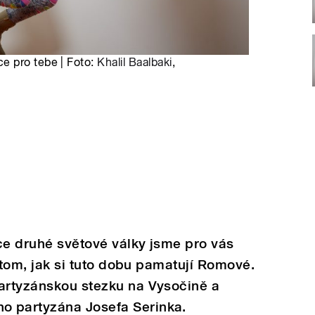
e pro tebe | Foto:
Khalil Baalbaki
,
nce druhé světové války jsme pro vás
 o tom, jak si tuto dobu pamatují Romové.
partyzánskou stezku na Vysočině a
o partyzána Josefa Serinka.