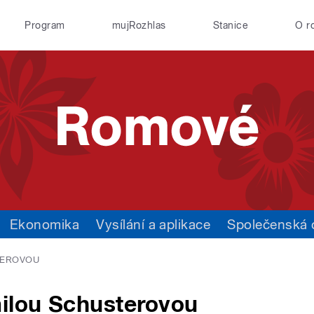
Program
mujRozhlas
Stanice
O r
Ekonomika
Vysílání a aplikace
Společenská
TEROVOU
ilou Schusterovou