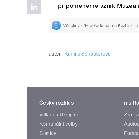
připomeneme vznik Muzea r
Všechny díly pořadu na mujRozhlas
autor:
Kamila Schusterová
Český rozhlas
mujRo
Válka na Ukrajině
Živé v
Komunální volby
Audioa
Stanice
Podca