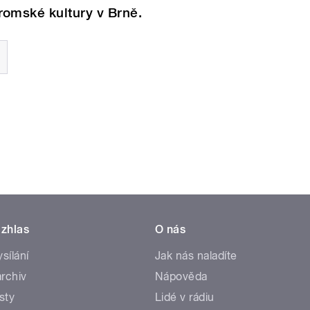
omské kultury v Brně.
zhlas
O nás
ysílání
Jak nás naladíte
rchiv
Nápověda
sty
Lidé v rádiu