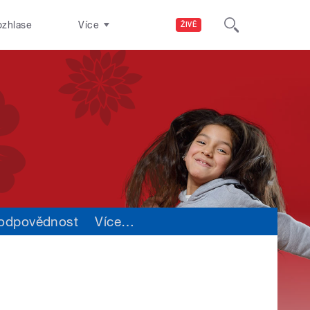
ozhlase
Více
ŽIVĚ
 odpovědnost
Více
…