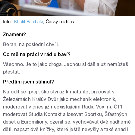
foto:
Khalil Baalbaki
,
Český rozhlas
Znamení?
Beran, na poslední chvíli.
Co mě na práci v rádiu baví?
Všechno. Je to jako droga. Jednou si dáš a už nemůžeš
přestat.
Předtím jsem stihnul?
Narodit se, projít školství až k maturitě, pracovat v
Železárnách Králův Dvůr jako mechanik elektronik,
moderovat v dnes již neexistujícím Radiu Vox, na ČT1
moderovat Studia Kontakt a losovat Sportku, Šťastných
deset a Euromiliony, oženit se, vychovávat dvě nádherné
děti, napsat dvě knížky, které ještě nevyšly a také snad i