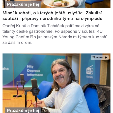
Pražákům je hej
Mladí kuchaři, o kterých ještě uslyšíte. Zákulisí
soutěží i přípravy národního týmu na olympiádu
Ondřej Kubů a Dominik Ticháček patří mezi výrazné
talenty české gastronomie. Po úspěchu v soutěži KU
Young Chef míří s juniorským Národním týmem kuchařů
za dalším cílem.
21 minut
Pražákům je hej