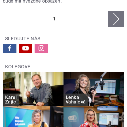
bude mít hvězdné obsazení.
STRÁNKY
1
n
SLEDUJTE NÁS
KOLEGOVÉ
Karel
Lenka
Zajíc
Vahalová