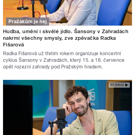
Pražákům je hej
Hudba, umění i skvělé jídlo. Šansony v Zahradách
nakrmí všechny smysly, zve zpěvačka Radka
Fišarová
Radka Fišarová už třetím rokem organizuje koncertní
cyklus Šansony v Zahradách, který 15. a 16. července
opět rozezní zahrady pod Pražským hradem.
23 minut