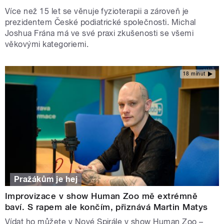
Více než 15 let se věnuje fyzioterapii a zároveň je
prezidentem České podiatrické společnosti. Michal
Joshua Frána má ve své praxi zkušenosti se všemi
věkovými kategoriemi.
18 minut
Pražákům je hej
Improvizace v show Human Zoo mě extrémně
baví. S rapem ale končím, přiznává Martin Matys
Vídat ho můžete v Nové Spirále v show Human Zoo –