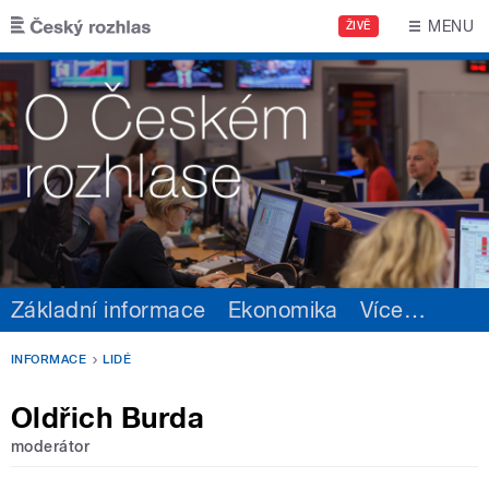
Přejít k hlavnímu obsahu
MENU
ŽIVĚ
Základní informace
Ekonomika
Více
…
INFORMACE
LIDÉ
Oldřich Burda
moderátor