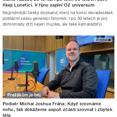
říkají Lunetici. V říjnu zaplní O2 universum
Nejznámější český boyband, který na konci devadesátek
pobláznil celou generaci fanynek. I po 30 letech je prý
dohromady drží nejen muzika, ale také kamarádství.
22 minut
Pražákům je hej
Podiatr Michal Joshua Frána: Když srovnáme
nohu, tak dokážeme aspoň zčásti srovnat i zbytek
těla