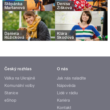
Štěpánka
Denisa
Martanová
Žišková
Daniela
Klára
Růžičková
Škodová
Český rozhlas
O nás
Válka na Ukrajině
Jak nás naladíte
Komunální volby
Nápověda
Stanice
Lidé v rádiu
eShop
Kariéra
Kontakt