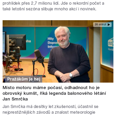
prohlídek přes 2,7 milionu lidí. Jde o rekordní počet a
také letošní sezóna slibuje mnoho akcí i novinek.
26 minut
Pražákům je hej
Místo motoru máme počasí, odhadnout ho je
obrovský kumšt, říká legenda balonového létání
Jan Smrčka
Jan Smrčka má desítky let zkušeností, účastnil se
nejprestižnějších závodů a znalost meteorologie