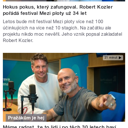
Hokus pokus, který zafungoval. Robert Kozler
pořádá festival Mezi ploty už 34 let
Letos bude mít festival Mezi ploty více než 100
účinkujících na více než 10 stagích. Na začátku ale
projektu nikdo moc nevěřil. Jeho vznik popsal zakladatel
Robert Kozler.
21 minut
Pražákům je hej
Máme radost, že to lidi i po těch 30 letech baví,