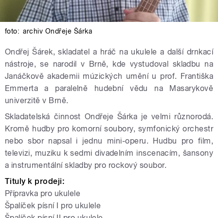
foto:
archiv Ondřeje Šárka
Ondřej Šárek, skladatel a hráč na ukulele a další drnkací
nástroje,
se narodil v Brně, kde vystudoval skladbu na
Janáčkově akademii múzických umění u prof. Františka
Emmerta a paralelně hudební vědu na Masarykově
univerzitě v Brně.
Skladatelská činnost Ondřeje Šárka je velmi různorodá.
Kromě hudby pro komorní soubory, symfonický orchestr
nebo sbor napsal i jednu mini-operu. Hudbu pro film,
televizi, muziku k sedmi divadelním inscenacím, šansony
a instrumentální skladby pro rockový soubor.
Tituly k prodeji:
Přípravka pro ukulele
Špalíček písní I pro ukulele
Špalíček písní II pro ukulele