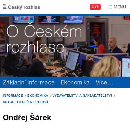
Přejít k hlavnímu obsahu
MENU
ŽIVĚ
Základní informace
Ekonomika
Více
…
INFORMACE
EKONOMIKA
VYDAVATELSTVÍ A NAKLADATELSTVÍ
AUTOŘI TITULŮ K PRODEJI
Ondřej Šárek