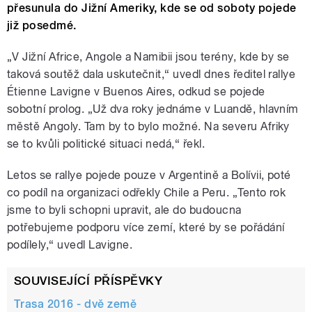
přesunula do Jižní Ameriky, kde se od soboty pojede
již posedmé.
„V Jižní Africe, Angole a Namibii jsou terény, kde by se
taková soutěž dala uskutečnit,“ uvedl dnes ředitel rallye
Étienne Lavigne v Buenos Aires, odkud se pojede
sobotní prolog. „Už dva roky jednáme v Luandě, hlavním
městě Angoly. Tam by to bylo možné. Na severu Afriky
se to kvůli politické situaci nedá,“ řekl.
Letos se rallye pojede pouze v Argentině a Bolívii, poté
co podíl na organizaci odřekly Chile a Peru. „Tento rok
jsme to byli schopni upravit, ale do budoucna
potřebujeme podporu více zemí, které by se pořádání
podílely,“ uvedl Lavigne.
SOUVISEJÍCÍ PŘÍSPĚVKY
Trasa 2016 - dvě země