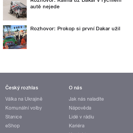
Rozhovor: Kalina už Dakar v rychlém
autě nejede
Rozhovor: Prokop si první Dakar užil
Český rozhlas
O nás
Válka na Ukrajině
Jak nás naladíte
Komunální volby
Nápověda
Stanice
Lidé v rádiu
eShop
Kariéra