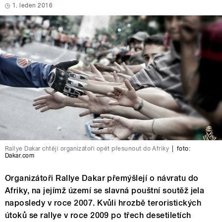
1. leden 2016
Rallye Dakar chtějí organizátoři opět přesunout do Afriky
|
foto:
Dakar.com
Organizátoři Rallye Dakar přemýšlejí o návratu do
Afriky, na jejímž území se slavná pouštní soutěž jela
naposledy v roce 2007. Kvůli hrozbě teroristických
útoků se rallye v roce 2009 po třech desetiletích