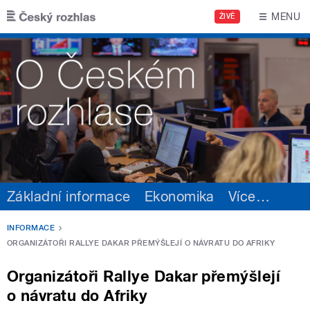
Přejít k hlavnímu obsahu
MENU
ŽIVĚ
Základní informace
Ekonomika
Více
…
INFORMACE
ORGANIZÁTOŘI RALLYE DAKAR PŘEMÝŠLEJÍ O NÁVRATU DO AFRIKY
Organizátoři Rallye Dakar přemýšlejí
o návratu do Afriky