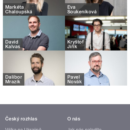
Markéta
Eva
Chaloupská
Soukeníková
David
Kryštof
Kalvas
Jiřík
Dalibor
Pavel
Mrazík
Novák
Český rozhlas
O nás
Válka na Ukrajině
Jak nás naladíte