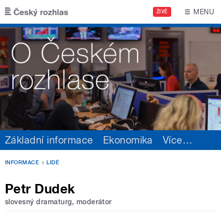
Přejít k hlavnímu obsahu
MENU
ŽIVĚ
Základní informace
Ekonomika
Více
…
INFORMACE
LIDÉ
Petr Dudek
slovesný dramaturg, moderátor