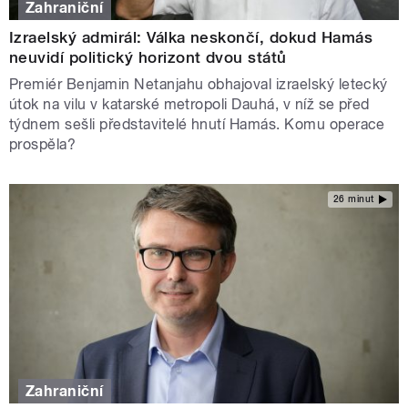
Zahraniční
Izraelský admirál: Válka neskončí, dokud Hamás
neuvidí politický horizont dvou států
Premiér Benjamin Netanjahu obhajoval izraelský letecký
útok na vilu v katarské metropoli Dauhá, v níž se před
týdnem sešli představitelé hnutí Hamás. Komu operace
prospěla?
26 minut
Zahraniční