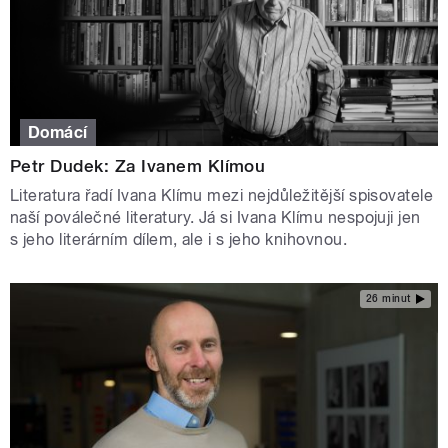
Domácí
Petr Dudek: Za Ivanem Klímou
Literatura řadí Ivana Klímu mezi nejdůležitější spisovatele
naší poválečné literatury. Já si Ivana Klímu nespojuji jen
s jeho literárním dílem, ale i s jeho knihovnou.
26 minut