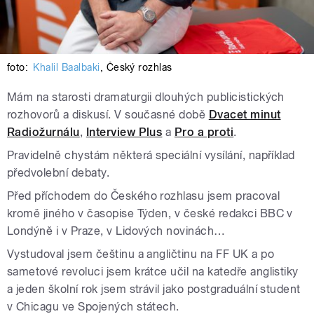
foto:
Khalil Baalbaki
,
Český rozhlas
Mám na starosti dramaturgii dlouhých publicistických
rozhovorů a diskusí. V současné době
Dvacet minut
Radiožurnálu
,
Interview Plus
a
Pro a proti
.
Pravidelně chystám některá speciální vysílání, například
předvolební debaty.
Před příchodem do Českého rozhlasu jsem pracoval
kromě jiného v časopise Týden, v české redakci BBC v
Londýně i v Praze, v Lidových novinách…
Vystudoval jsem češtinu a angličtinu na FF UK a po
sametové revoluci jsem krátce učil na katedře anglistiky
a jeden školní rok jsem strávil jako postgraduální student
v Chicagu ve Spojených státech.