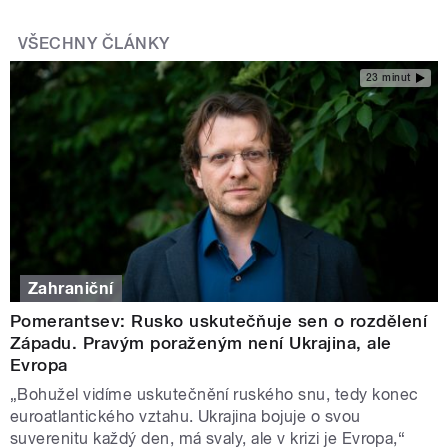
VŠECHNY ČLÁNKY
23 minut
Zahraniční
Pomerantsev: Rusko uskutečňuje sen o rozdělení
Západu. Pravým poraženým není Ukrajina, ale
Evropa
„Bohužel vidíme uskutečnění ruského snu, tedy konec
euroatlantického vztahu. Ukrajina bojuje o svou
suverenitu každý den, má svaly, ale v krizi je Evropa,“