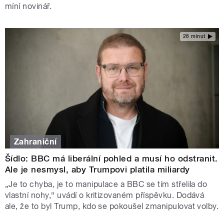
míní novinář.
26 minut
Zahraniční
Šídlo: BBC má liberální pohled a musí ho odstranit.
Ale je nesmysl, aby Trumpovi platila miliardy
„Je to chyba, je to manipulace a BBC se tím střelila do
vlastní nohy,“ uvádí o kritizovaném příspěvku. Dodává
ale, že to byl Trump, kdo se pokoušel zmanipulovat volby.