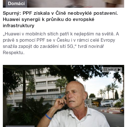
Domácí
Spurný: PPF získala v Číně neobvyklé postavení.
Huawei synergii k průniku do evropské
infrastruktury
„Huawei v mobilních sítích patří k nejlepším na světě. A
právě s pomocí PPF se v Česku i v rámci celé Evropy
snažila zapojit do zavádění sítí 5G,“ tvrdí novinář
Respektu.
23 minut