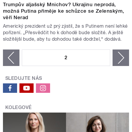
Trumpův aljašský Mnichov? Ukrajinu neprodá,
možná Putina přiměje ke schůzce se Zelenským,
věří Nerad
Americký prezident už prý zjistil, že s Putinem není lehké
pořízení. „Přesvědčit ho k dohodě bude složité. A ještě
složitější bude, aby tu dohodou také dodržel,“ dodává.
STRÁNKY
2
n
zí
SLEDUJTE NÁS
KOLEGOVÉ