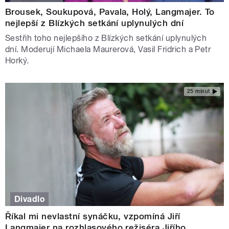
Brousek, Soukupová, Pavala, Holý, Langmajer. To
nejlepší z Blízkých setkání uplynulých dní
Sestřih toho nejlepšího z Blízkých setkání uplynulých
dní. Moderují Michaela Maurerová, Vasil Fridrich a Petr
Horký.
25 minut
Divadlo
Říkal mi nevlastní synáčku, vzpomíná Jiří
Langmajer na rozhlasového režiséra Jiřího