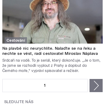
Cestování
Na plavbě nic neurychlíte. Nalaďte se na řeku a
nechte se vést, radí cestovatel Miroslav Náplava
Srdcaři na vodě. To je seriál, který dokončuje. „Je o tom,
že jsme se rozhodli vyplout z Prahy a doplout do
Černého moře,“ vypráví spisovatel a režisér.
STRÁNKY
1
n
SLEDUJTE NÁS