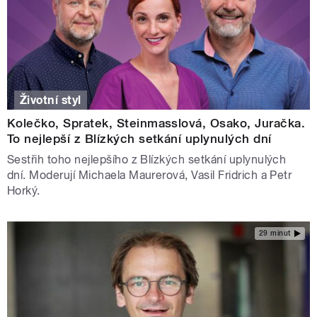
Životní styl
Kolečko, Spratek, Steinmasslová, Osako, Juračka.
To nejlepší z Blízkých setkání uplynulých dní
Sestřih toho nejlepšího z Blízkých setkání uplynulých
dní. Moderují Michaela Maurerová, Vasil Fridrich a Petr
Horký.
29 minut