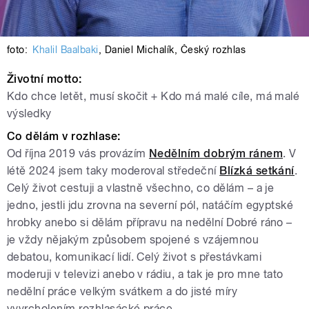
foto:
Khalil Baalbaki
,
Daniel Michalík
,
Český rozhlas
Životní motto
:
Kdo chce letět, musí skočit + Kdo má malé cíle, má malé
výsledky
Co dělám v rozhlase:
Od října 2019 vás provázím
Nedělním dobrým ránem
. V
létě 2024 jsem taky moderoval středeční
Blízká setkání
.
Celý život cestuji a vlastně všechno, co dělám – a je
jedno, jestli jdu zrovna na severní pól, natáčím egyptské
hrobky anebo si dělám přípravu na nedělní Dobré ráno –
je vždy nějakým způsobem spojené s vzájemnou
debatou, komunikací lidí. Celý život s přestávkami
moderuji v televizi anebo v rádiu, a tak je pro mne tato
nedělní práce velkým svátkem a do jisté míry
vyvrcholením rozhlasácké práce.