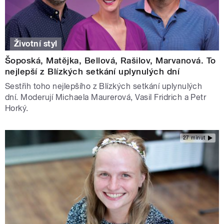
Životní styl
Šoposká, Matějka, Bellová, Rašilov, Marvanová. To
nejlepší z Blízkých setkání uplynulých dní
Sestřih toho nejlepšího z Blízkých setkání uplynulých
dní. Moderují Michaela Maurerová, Vasil Fridrich a Petr
Horký.
27 minut