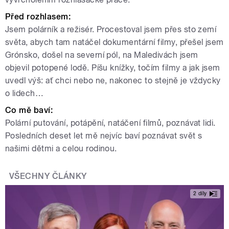
Před rozhlasem
:
Jsem polárník a režisér. Procestoval jsem přes sto zemí
světa, abych tam natáčel dokumentární filmy, přešel jsem
Grónsko, došel na severní pól, na Maledivách jsem
objevil potopené lodě. Píšu knížky, točím filmy a jak jsem
uvedl výš: ať chci nebo ne, nakonec to stejně je vždycky
o lidech…
Co mě baví
:
Polární putování, potápění, natáčení filmů, poznávat lidi.
Posledních deset let mě nejvíc baví poznávat svět s
našimi dětmi a celou rodinou.
VŠECHNY ČLÁNKY
2 díly