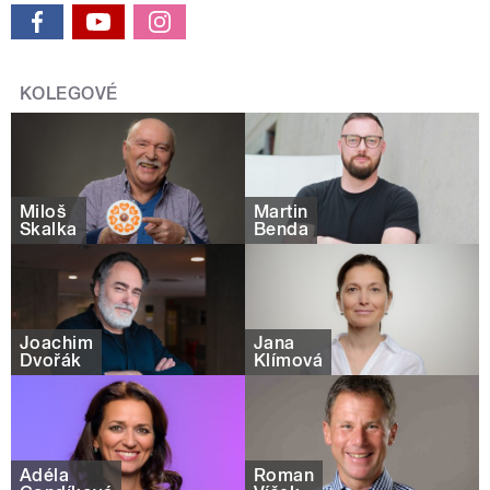
KOLEGOVÉ
Miloš
Martin
Skalka
Benda
Joachim
Jana
Dvořák
Klímová
Adéla
Roman