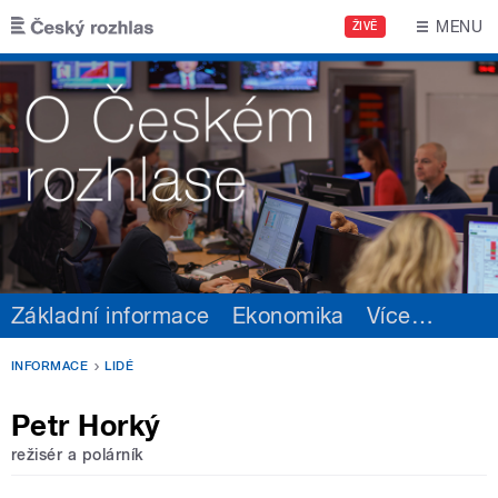
Přejít k hlavnímu obsahu
MENU
ŽIVĚ
Základní informace
Ekonomika
Více
…
INFORMACE
LIDÉ
Petr Horký
režisér a polárník