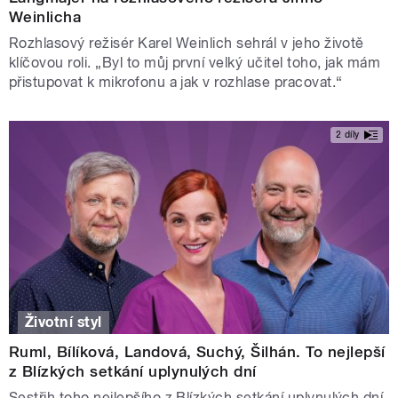
Weinlicha
Rozhlasový režisér Karel Weinlich sehrál v jeho životě
klíčovou roli. „Byl to můj první velký učitel toho, jak mám
přistupovat k mikrofonu a jak v rozhlase pracovat.“
2 díly
Životní styl
Ruml, Bílíková, Landová, Suchý, Šilhán. To nejlepší
z Blízkých setkání uplynulých dní
Sestřih toho nejlepšího z Blízkých setkání uplynulých dní.