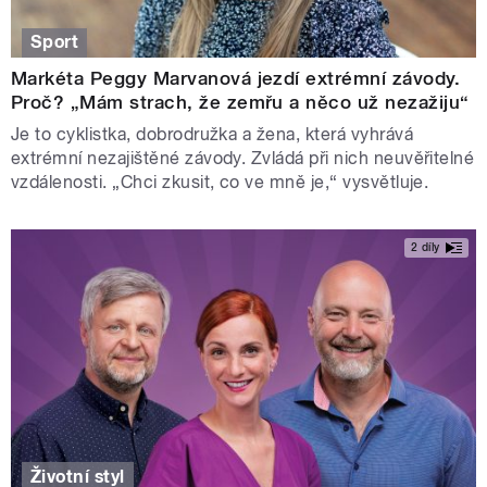
Sport
Markéta Peggy Marvanová jezdí extrémní závody.
Proč? „Mám strach, že zemřu a něco už nezažiju“
Je to cyklistka, dobrodružka a žena, která vyhrává
extrémní nezajištěné závody. Zvládá při nich neuvěřitelné
vzdálenosti. „Chci zkusit, co ve mně je,“ vysvětluje.
2 díly
Životní styl