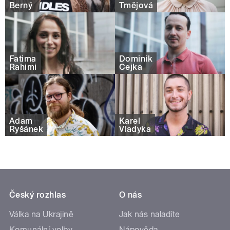
Berný
Tmějová
Fatima
Dominik
Rahimi
Čejka
Adam
Karel
Ryšánek
Vladyka
Český rozhlas
O nás
Válka na Ukrajině
Jak nás naladíte
Komunální volby
Nápověda