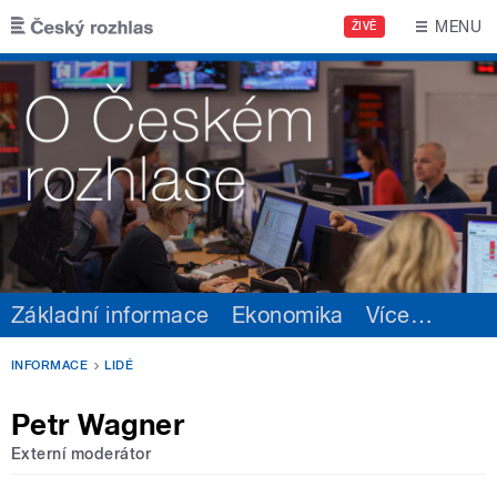
Přejít k hlavnímu obsahu
MENU
ŽIVĚ
Základní informace
Ekonomika
Více
…
INFORMACE
LIDÉ
Petr Wagner
Externí moderátor