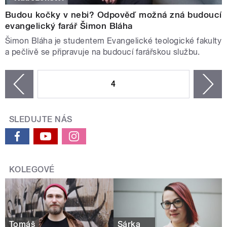
Budou kočky v nebi? Odpověď možná zná budoucí
evangelický farář Šimon Bláha
Šimon Bláha je studentem Evangelické teologické fakulty
a pečlivě se připravuje na budoucí farářskou službu.
STRÁNKY
4
n
zí
SLEDUJTE NÁS
KOLEGOVÉ
Tomáš
Šárka