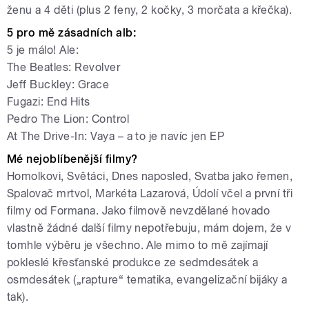
ženu a 4 děti (plus 2 feny, 2 kočky, 3 morčata a křečka).
5 pro mě zásadních alb:
5 je málo! Ale:
The Beatles: Revolver
Jeff Buckley: Grace
Fugazi: End Hits
Pedro The Lion: Control
At The Drive-In: Vaya – a to je navíc jen EP
Mé nejoblíbenější filmy?
Homolkovi, Světáci, Dnes naposled, Svatba jako řemen,
Spalovač mrtvol, Markéta Lazarová, Údolí včel a první tři
filmy od Formana. Jako filmově nevzdělané hovado
vlastně žádné další filmy nepotřebuju, mám dojem, že v
tomhle výběru je všechno. Ale mimo to mě zajímají
pokleslé křesťanské produkce ze sedmdesátek a
osmdesátek („rapture“ tematika, evangelizační bijáky a
tak).