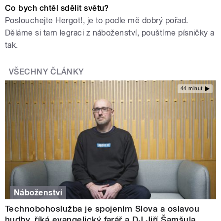
Co bych chtěl sdělit světu?
Poslouchejte Hergot!, je to podle mě dobrý pořad.
Děláme si tam legraci z náboženství, pouštíme písničky a
tak.
VŠECHNY ČLÁNKY
44 minut
Náboženství
Technobohoslužba je spojením Slova a oslavou
hudby, říká evangelický farář a DJ Jiří Šamšula