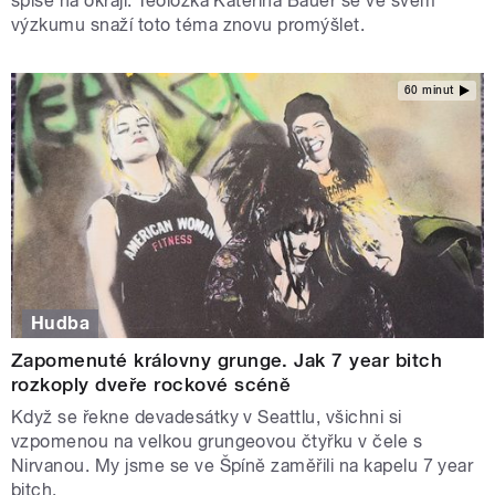
spíše na okraji. Teoložka Kateřina Bauer se ve svém
výzkumu snaží toto téma znovu promýšlet.
60 minut
Hudba
Zapomenuté královny grunge. Jak 7 year bitch
rozkoply dveře rockové scéně
Když se řekne devadesátky v Seattlu, všichni si
vzpomenou na velkou grungeovou čtyřku v čele s
Nirvanou. My jsme se ve Špíně zaměřili na kapelu 7 year
bitch.