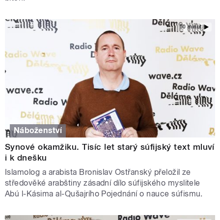
50 minut
Náboženství
Synové okamžiku. Tisíc let starý súfijský text mluví
i k dnešku
Islamolog a arabista Bronislav Ostřanský přeložil ze
středověké arabštiny zásadní dílo súfijského myslitele
Abú l-Kásima al-Qušajrího Pojednání o nauce súfismu.