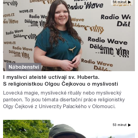
54 minut
Náboženství
I myslivci ateisté uctívají sv. Huberta.
S religionistkou Olgou Čejkovou o myslivosti
Lovecká magie, myslivecké rituály nebo myslivecký
panteon. To jsou témata disertační práce religionistky
Olgy Čejkové z Univerzity Palackého v Olomouci.
53 minut