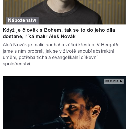
Náboženství
Když je člověk s Bohem, tak se to do jeho díla
dostane, říká malíř Aleš Novák
Aleš Novák je malíř, sochař a věřící křesťan. V Hergot!u
jsme s ním probrali, jak se v životě snoubí abstraktní
umění, potřeba ticha a evangelikální církevní
společenství.
59 minut