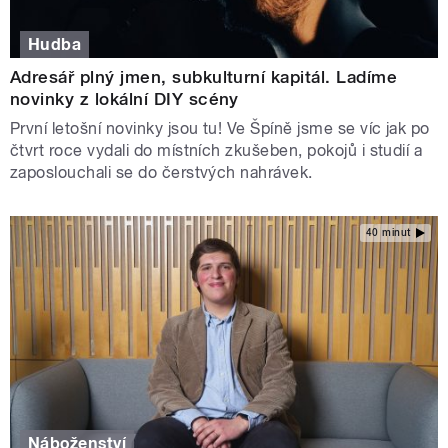
Hudba
Adresář plný jmen, subkulturní kapitál. Ladíme
novinky z lokální DIY scény
První letošní novinky jsou tu! Ve Špíně jsme se víc jak po
čtvrt roce vydali do místních zkušeben, pokojů i studií a
zaposlouchali se do čerstvých nahrávek.
40 minut
Náboženství