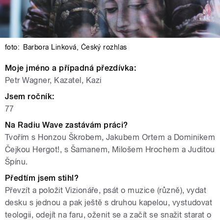
foto:
Barbora Linková
,
Český rozhlas
Moje jméno a případná přezdívka:
Petr Wagner, Kazatel, Kazi
Jsem ročník:
77
Na Radiu Wave zastávám práci?
Tvořím s Honzou Škrobem, Jakubem Ortem a Dominikem
Čejkou Hergot!, s Šamanem, Milošem Hrochem a Juditou
Špínu.
Předtím jsem stihl?
Převzít a položit Vizionáře, psát o muzice (různě), vydat
desku s jednou a pak ještě s druhou kapelou, vystudovat
teologii, odejít na faru, oženit se a začít se snažit starat o