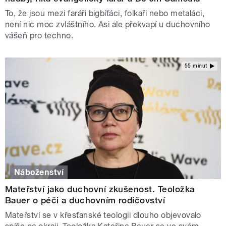
To, že jsou mezi faráři bigbíťáci, folkaři nebo metaláci,
není nic moc zvláštního. Asi ale překvapí u duchovního
vášeň pro techno.
55 minut
Náboženství
Mateřství jako duchovní zkušenost. Teoložka
Bauer o péči a duchovním rodičovství
Mateřství se v křesťanské teologii dlouho objevovalo