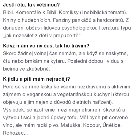
Jestli čtu, tak většinou?
Bibli. Komentáře k Bibli. Komiksy (i nebiblická témata).
Knihy o hudebnících. Fanziny pankáčů a hardcoristů. Z
donucení občas i lidovou psychologickou literaturu typu
„jak nezešílet z dětí v prepubertě“.
Když mám volný čas, tak ho trávím?
Skoro žádnej volnej čas nemám, ale když se naskytne,
čtu nebo brnkám na kytaru. Poslední dobou i v duu s
bicíma ve zkušebně.
K jídlu a pití mám nejraději?
Pere se ve mně láska ke všemu nezdravému s aktivním
zájmem o veganskou a vegetariánskou kuchyni (kterou
objevuju a jím nejen z důvodů dietních nařízení).
Výsledek: schizofrenie mezi magnetismem škvarků a
výzvou tisíci a jedné úpravy tofu. Měl bych pít červené
víno, ale mám radši pivo. Matuška, Kocour, Únětice,
Rohozec...