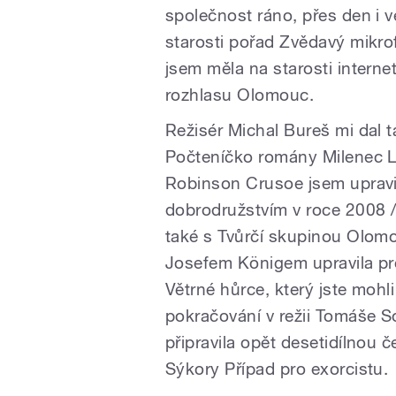
společnost ráno, přes den i 
starosti pořad Zvědavý mikr
jsem měla na starosti inter
rozhlasu Olomouc.
Režisér Michal Bureš mi dal ta
Počteníčko romány Milenec L
Robinson Crusoe jsem upravil
dobrodružstvím v roce 2008 /
také s Tvůrčí skupinou Olom
Josefem Königem upravila pr
Větrné hůrce, který jste mohl
pokračování v režii Tomáše S
připravila opět desetidílnou 
Sýkory Případ pro exorcistu.