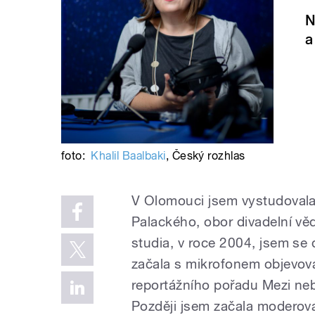
N
a
foto:
Khalil Baalbaki
,
Český rozhlas
V Olomouci jsem vystudovala 
Palackého, obor divadelní věd
studia, v roce 2004, jsem s
začala s mikrofonem objevova
reportážního pořadu Mezi neb
Později jsem začala moderov