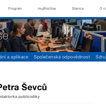
Program
mujRozhlas
Stanice
O r
ání a aplikace
Společenská odpovědnost
Sdru
Petra Ševců
edaktorka publicistiky