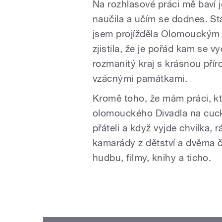
Na rozhlasové práci mě baví j
naučila a učím se dodnes. Stá
jsem projížděla Olomouckým 
zjistila, že je pořád kam se v
rozmanitý kraj s krásnou pří
vzácnými památkami.
Kromě toho, že mám práci, k
olomouckého Divadla na cuck
přáteli a když vyjde chvilka, 
kamarády z dětství a dvěma č
hudbu, filmy, knihy a ticho.