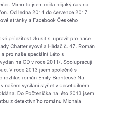
večer. Mimo to jsem měla nějaký čas na
ofon. Od ledna 2014 do července 2017
netové stránky a Facebook Českého
ké příležitost zkusit si upravit pro naše
ady Chatterleyové a Hlídač č. 47. Román
a pro naše speciální Léto s
vydán na CD v roce 2011/. Spolupracuji
ouc. V roce 2013 jsem společně s
o rozhlas román Emily Brontëové Na
i v našem vysílání slyšet v desetidílném
oldána. Do Počteníčka na léto 2013 jsem
četbu z detektivního románu Michala