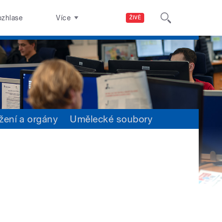
ozhlase
Více
ŽIVĚ
žení a orgány
Umělecké soubory