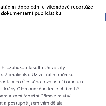
atáčím dopolední a víkendové reportáže
 dokumentární publicistiku.
Filozofickou fakultu Univerzity
a-žurnalistika. Už ve třetím ročníku
e dostala do Českého rozhlasu Olomouc a
t krásy Olomouckého kraje při tvorbě
em a zemí /dnešní Přímo z místa/.
at a postupně jsem vám dělala