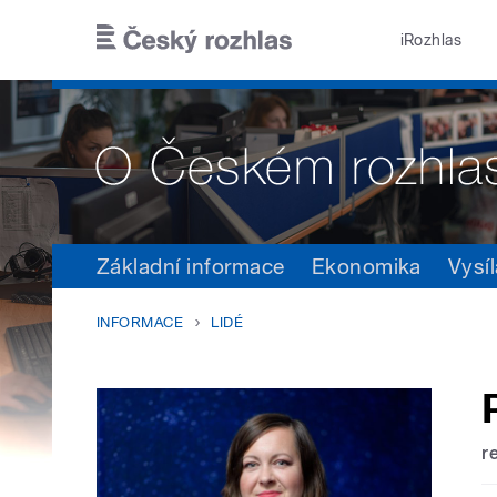
Přejít k hlavnímu obsahu
iRozhlas
Základní informace
Ekonomika
Vysíl
INFORMACE
LIDÉ
r