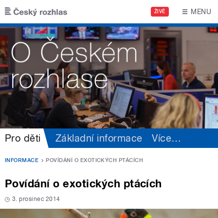
Přejít k hlavnímu obsahu
MENU
ŽIVĚ
Pro děti
Základní informace
Více
…
INFORMACE
POVÍDÁNÍ O EXOTICKÝCH PTÁCÍCH
Povídání o exotických ptácích
3. prosinec 2014