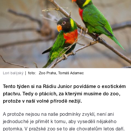
Lori balijský
|
foto:
Zoo Praha, Tomáš Adamec
Tento týden si na Rádiu Junior povídáme o exotickém
ptactvu. Tedy o ptácích, za kterými musíme do zoo,
protože v naší volné přírodě nežijí.
A protože nejsou na naše podmínky zvyklí, není ani
jednoduché je přimět k tomu, aby vyseděli nějakého
potomka. V pražské zoo se to ale chovatelům letos daří.