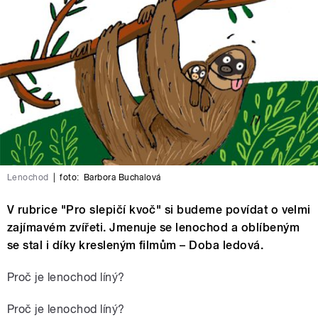
Lenochod
|
foto:
Barbora Buchalová
V rubrice "Pro slepičí kvoč" si budeme povídat o velmi
zajímavém zvířeti. Jmenuje se lenochod a oblíbeným
se stal i díky kresleným filmům – Doba ledová.
Proč je lenochod líný?
Proč je lenochod líný?