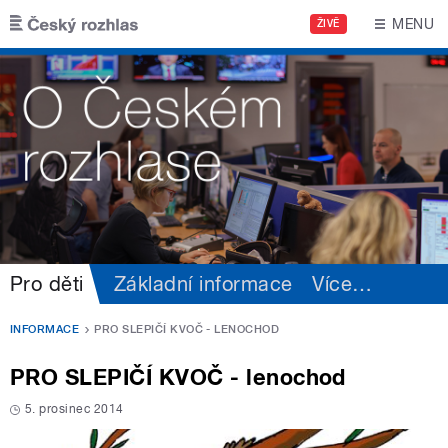
Přejít k hlavnímu obsahu
MENU
ŽIVĚ
Pro děti
Základní informace
Více
…
INFORMACE
PRO SLEPIČÍ KVOČ - LENOCHOD
PRO SLEPIČÍ KVOČ - lenochod
5. prosinec 2014