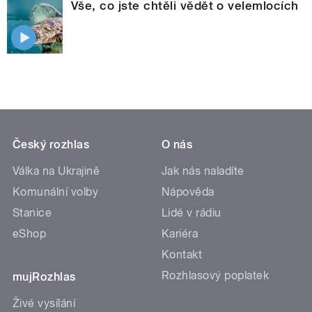
Vše, co jste chtěli vědět o velemlocích
Český rozhlas
O nás
Válka na Ukrajině
Jak nás naladíte
Komunální volby
Nápověda
Stanice
Lidé v rádiu
eShop
Kariéra
Kontakt
Rozhlasový poplatek
mujRozhlas
Živé vysílání