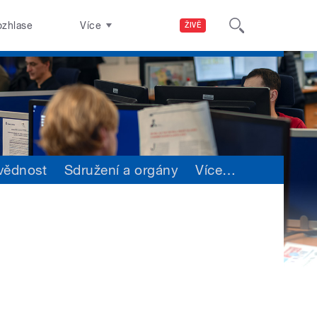
ozhlase
Více
ŽIVĚ
vědnost
Sdružení a orgány
Více
…