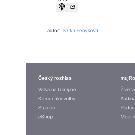
autor:
Šárka Fenyková
Český rozhlas
mujRo
Válka na Ukrajině
Živé v
Komunální volby
Audioa
Stanice
Podca
eShop
Mobiln