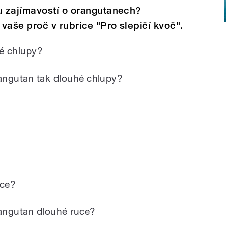
 zajímavostí o orangutanech?
vaše proč v rubrice "Pro slepičí kvoč".
é chlupy?
rangutan tak dlouhé chlupy?
uce?
rangutan dlouhé ruce?