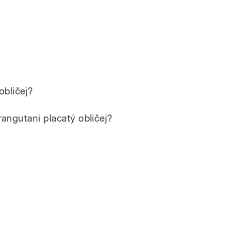
obličej?
rangutani placatý obličej?