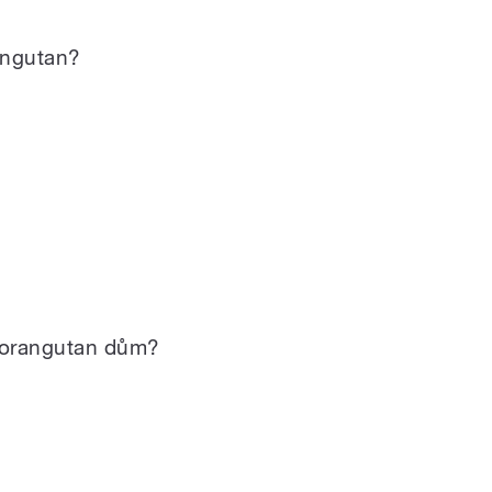
rangutan?
á orangutan dům?