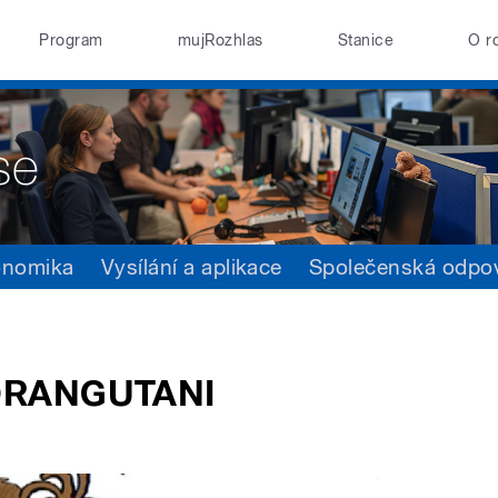
Program
mujRozhlas
Stanice
O r
onomika
Vysílání a aplikace
Společenská odpo
 ORANGUTANI