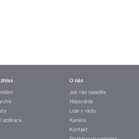
zhlas
O nás
ysílání
Jak nás naladíte
rchiv
Nápověda
sty
Lidé v rádiu
í aplikace
Kariéra
Kontakt
Rozhlasový poplatek