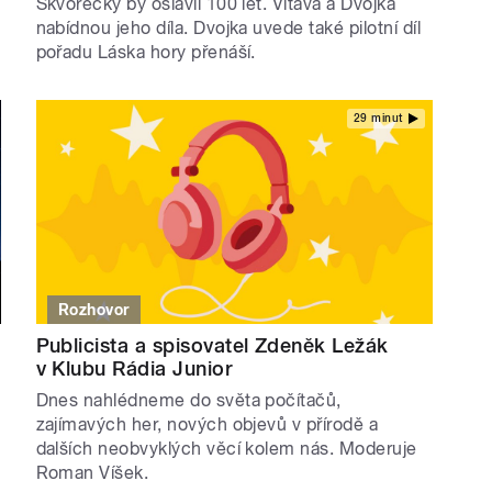
Škvorecký by oslavil 100 let. Vltava a Dvojka
nabídnou jeho díla. Dvojka uvede také pilotní díl
pořadu Láska hory přenáší.
29 minut
Rozhovor
Publicista a spisovatel Zdeněk Ležák
v Klubu Rádia Junior
Dnes nahlédneme do světa počítačů,
zajímavých her, nových objevů v přírodě a
dalších neobvyklých věcí kolem nás. Moderuje
Roman Víšek.