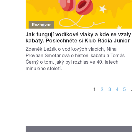
Rozhovor
Jak fungují vodíkové vlaky a kde se vzaly
kabáty. Poslechněte si Klub Rádia Junior
Zdeněk Ležák o vodíkových vlacích, Nina
Provaan Smetanová o historii kabátu a Tomáš
Černý o tom, jaký byl rozhlas ve 40. letech
minulého století.
STRÁNKY
1
2
3
4
5