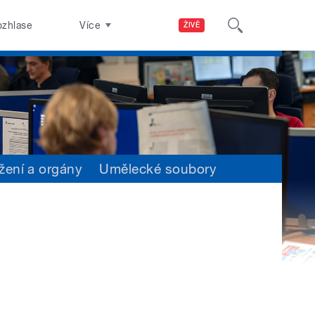
ozhlase
Více
ŽIVĚ
žení a orgány
Umělecké soubory