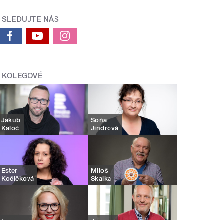
SLEDUJTE NÁS
KOLEGOVÉ
Jakub
Soňa
Kaloč
Jindrová
Ester
Miloš
Kočičková
Skalka