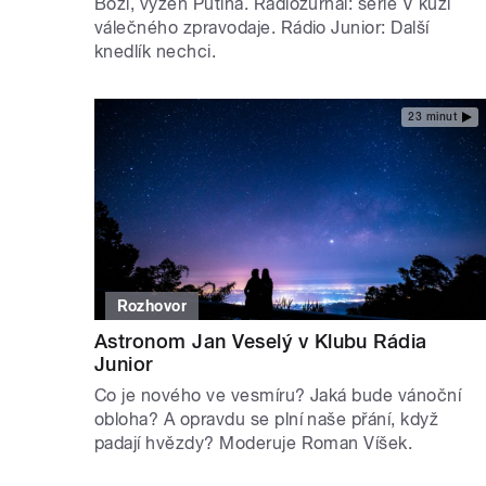
Boží, vyžeň Putina. Radiožurnál: série V kůži
válečného zpravodaje. Rádio Junior: Další
knedlík nechci.
23 minut
Rozhovor
Astronom Jan Veselý v Klubu Rádia
Junior
Co je nového ve vesmíru? Jaká bude vánoční
obloha? A opravdu se plní naše přání, když
padají hvězdy? Moderuje Roman Víšek.