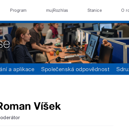
Program
mujRozhlas
Stanice
O r
ání a aplikace
Společenská odpovědnost
Sdru
Roman Víšek
oderátor