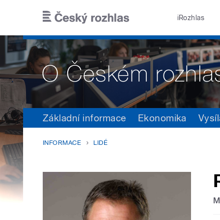
Přejít k hlavnímu obsahu
iRozhlas
Základní informace
Ekonomika
Vysíl
INFORMACE
LIDÉ
M