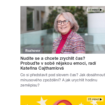
31 minut
Rozhovor
Nudíte se a chcete zrychlit čas?
Probuďte v sobě nějakou emoci, radí
Kateřina Cajthamlová
Co si představit pod slovem čas? Jak dosáhnou
mínusového zpoždění? A jak urychlit hodinu
zeměpisu?
25 minut