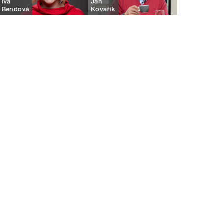
Iva
Jan
Bendová
Kovařík