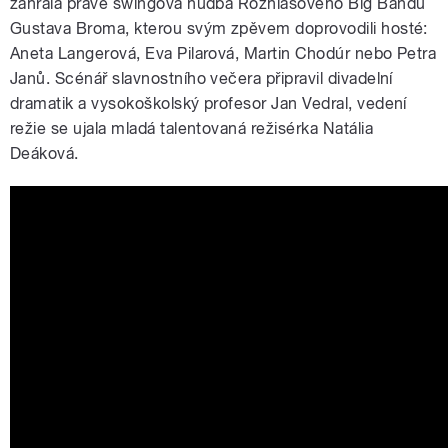
zahrála právě swingová hudba Rozhlasového Big Bandu
Gustava Broma, kterou svým zpěvem doprovodili hosté:
Aneta Langerová, Eva Pilarová, Martin Chodúr nebo Petra
Janů. Scénář slavnostního večera připravil divadelní
dramatik a vysokoškolský profesor Jan Vedral, vedení
režie se ujala mladá talentovaná režisérka Natália
Deáková.