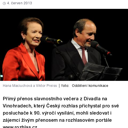
4. červen 2013
Hana Maciuchová a Viktor Preiss
|
foto:
Oddělení komunikace
Přímý přenos slavnostního večera z Divadla na
Vinohradech, který Český rozhlas přichystal pro své
posluchače k 90. výročí vysílání, mohli sledovat i
zájemci živým přenosem na rozhlasovém portále
www.rozhlas.cz.