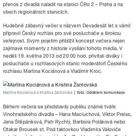
přenos z divadla naladit na stanici ČRo 2 – Praha a na
všech regionálních stanicích.
Hudebně zábavný večer s názvem Devadesát let s vámi!
připravil Český rozhlas pro své posluchače a širokou
veřejnost. Svým pojetím přiblížil koncept večera nejen
zajímavé momenty z historie vysílání tohoto média. V
neděli 19. května 2013 od 20:00 hod. přivítali diváky i
posluchače u rozhlasových stanic moderátoři Českého
rozhlasu Martina Kociánová a Vladimír Kroc.
Martina Kociánová a Kristina Žantovská
|
foto:
Oddělení komunikace
Během večera se představily publiku známé tváře
Vinohradského divadla – Hana Maciuchová, Viktor Preiss,
Jana Štěpánková, Petr Rychlý, Barbora Poláková nebo
Otakar Brousek st. Pod taktovkou Vladimíra Valoviče