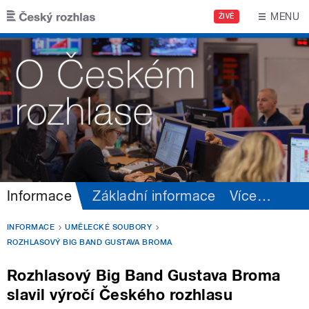
Přejít k hlavnímu obsahu
MENU
ŽIVĚ
Informace
Základní informace
Více
…
INFORMACE
UMĚLECKÉ SOUBORY
ROZHLASOVÝ BIG BAND GUSTAVA BROMA
Rozhlasový Big Band Gustava Broma
slavil výročí Českého rozhlasu