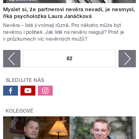
Myslet si, že partnerovi nevěra nevadí, je nesmysl,
říká psycholožka Laura Janáčková
Nevěra – lidé ji vnímají různě. Pro někoho může být
nevěrou i polibek. Jak lidé na nevěru reagují? Proč je
v průzkumech víc nevěrných mužů?
STRÁNKY
62
n
zí
SLEDUJTE NÁS
KOLEGOVÉ