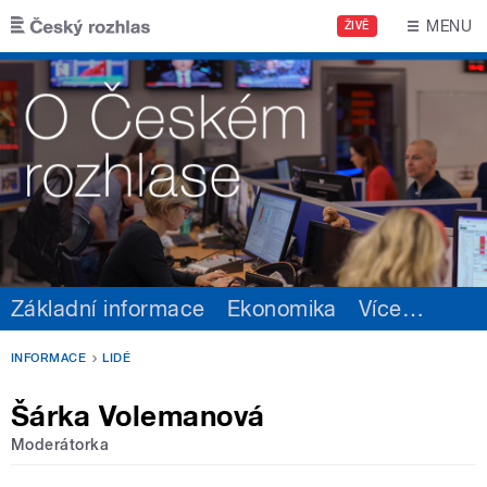
Přejít k hlavnímu obsahu
MENU
ŽIVĚ
Základní informace
Ekonomika
Více
…
INFORMACE
LIDÉ
Šárka Volemanová
Moderátorka