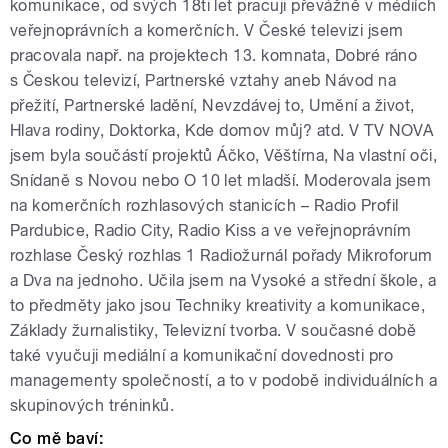
komunikace, od svých 18ti let pracuji převážně v médiích
veřejnoprávních a komerčních. V České televizi jsem
pracovala např. na projektech 13. komnata, Dobré ráno
s Českou televizí, Partnerské vztahy aneb Návod na
přežití, Partnerské ladění, Nevzdávej to, Umění a život,
Hlava rodiny, Doktorka, Kde domov můj? atd. V TV NOVA
jsem byla součástí projektů Áčko, Věštírna, Na vlastní oči,
Snídaně s Novou nebo O 10 let mladší. Moderovala jsem
na komerčních rozhlasových stanicích – Radio Profil
Pardubice, Radio City, Radio Kiss a ve veřejnoprávním
rozhlase Český rozhlas 1 Radiožurnál pořady Mikroforum
a Dva na jednoho. Učila jsem na Vysoké a střední škole, a
to předměty jako jsou Techniky kreativity a komunikace,
Základy žurnalistiky, Televizní tvorba. V současné době
také vyučuji mediální a komunikační dovednosti pro
managementy společností, a to v podobě individuálních a
skupinových tréninků.
Co mě baví: