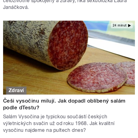
celoživotně spokojený a zdravý, říká sexuoložka Laura
Janáčková.
24 minut
Zdraví
Češi vysočinu milují. Jak dopadl oblíbený salám
podle dTestu?
Salám Vysočina je typickou součástí českých
výletnických svačin už od roku 1968. Jak kvalitní
vysočinu najdeme na pultech dnes?