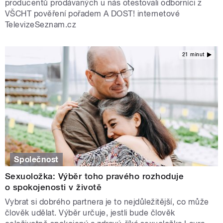
producentů prodávaných u nás otestovali odborníci z
VŠCHT pověření pořadem A DOST! internetové
TelevizeSeznam.cz
21 minut
Společnost
Sexuoložka: Výběr toho pravého rozhoduje
o spokojenosti v životě
Vybrat si dobrého partnera je to nejdůležitější, co může
člověk udělat. Výběr určuje, jestli bude člověk