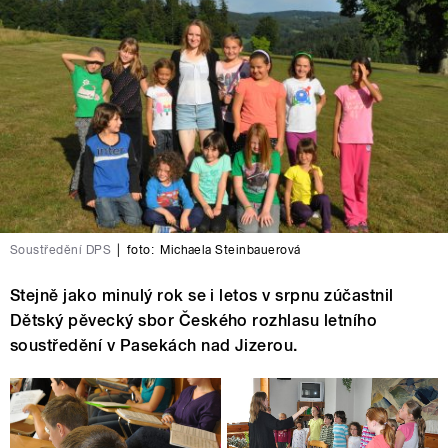
Soustředění DPS
|
foto:
Michaela Steinbauerová
Stejně jako minulý rok se i letos v srpnu zúčastnil
Dětský pěvecký sbor Českého rozhlasu letního
soustředění v Pasekách nad Jizerou.