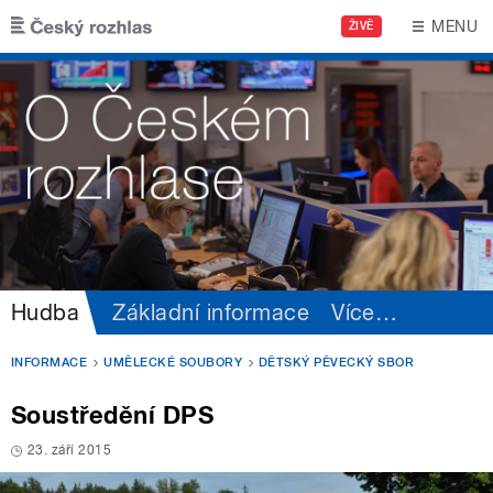
Přejít k hlavnímu obsahu
MENU
ŽIVĚ
Hudba
Základní informace
Více
…
INFORMACE
UMĚLECKÉ SOUBORY
DĚTSKÝ PĚVECKÝ SBOR
Soustředění DPS
23. září 2015