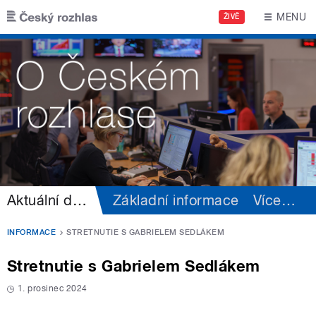
Přejít k hlavnímu obsahu
MENU
ŽIVĚ
Aktuální dění
Základní informace
Více
…
INFORMACE
STRETNUTIE S GABRIELEM SEDLÁKEM
Stretnutie s Gabrielem Sedlákem
1. prosinec 2024