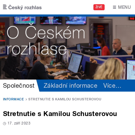
Přejít k hlavnímu obsahu
MENU
ŽIVĚ
Společnost
Základní informace
Více
…
INFORMACE
STRETNUTIE S KAMILOU SCHUSTEROVOU
Stretnutie s Kamilou Schusterovou
17. září 2023