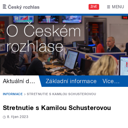
Přejít k hlavnímu obsahu
MENU
ŽIVĚ
Aktuální dění
Základní informace
Více
…
INFORMACE
STRETNUTIE S KAMILOU SCHUSTEROVOU
Stretnutie s Kamilou Schusterovou
8. říjen 2023