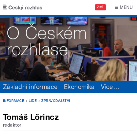
Přejít k hlavnímu obsahu
MENU
ŽIVĚ
Základní informace
Ekonomika
Více
…
INFORMACE
LIDÉ
ZPRAVODAJSTVÍ
Tomáš Lörincz
redaktor