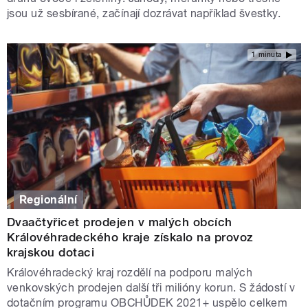
jsou už sesbírané, začínají dozrávat například švestky.
1 minuta
Regionální
Dvaačtyřicet prodejen v malých obcích
Královéhradeckého kraje získalo na provoz
krajskou dotaci
Královéhradecký kraj rozdělí na podporu malých
venkovských prodejen další tři milióny korun. S žádostí v
dotačním programu OBCHŮDEK 2021+ uspělo celkem