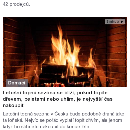
42 prodejců.
3 minuty
Domácí
Letošní topná sezóna se blíží, pokud topíte
dřevem, peletami nebo uhlím, je nejvyšší čas
nakoupit
Letošní topná sezóna v Česku bude podobně drahá jako
ta loňská. Nejvíc se pořád vyplatí topit dřívím, ale jenom
když ho stihnete nakoupit do konce léta.