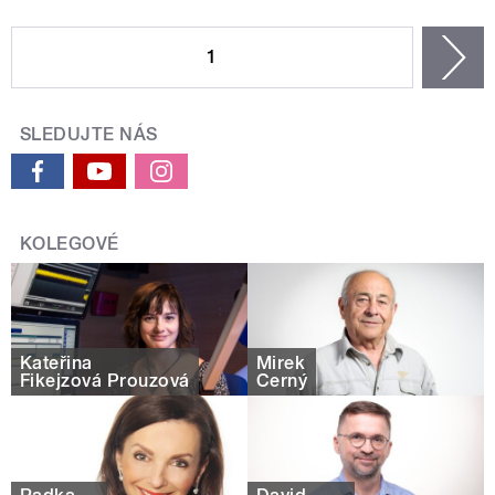
STRÁNKY
1
n
SLEDUJTE NÁS
KOLEGOVÉ
Kateřina
Mirek
Fikejzová Prouzová
Černý