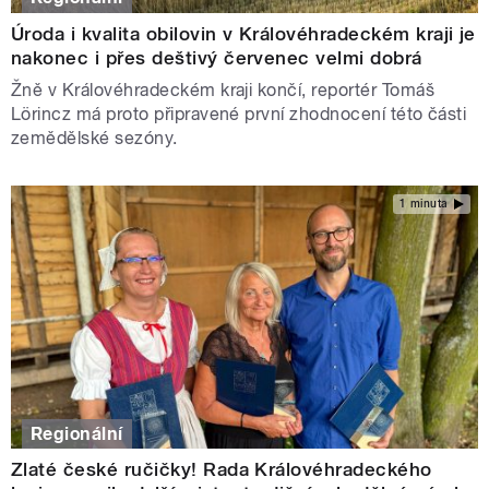
Úroda i kvalita obilovin v Královéhradeckém kraji je
nakonec i přes deštivý červenec velmi dobrá
Žně v Královéhradeckém kraji končí, reportér Tomáš
Lörincz má proto připravené první zhodnocení této části
zemědělské sezóny.
1 minuta
Regionální
Zlaté české ručičky! Rada Královéhradeckého