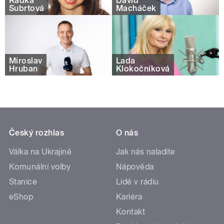
Radka
David
Šubrtová
Macháček
Miroslav
Lada
Hruban
Klokočníková
Český rozhlas
O nás
Válka na Ukrajině
Jak nás naladíte
Komunální volby
Nápověda
Stanice
Lidé v rádiu
eShop
Kariéra
Kontakt