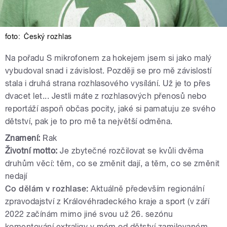
foto:
Český rozhlas
Na pořadu S mikrofonem za hokejem
jsem si jako malý
vybudoval snad i závislost. Později se pro mě závislostí
stala i druhá strana rozhlasového vysílání. Už je to přes
dvacet let... Jestli máte z rozhlasových přenosů nebo
reportáží aspoň občas pocity, jaké si pamatuju ze svého
dětství, pak je to pro mě ta největší odměna.
Znamení:
Rak
Životní motto:
Je zbytečné rozčilovat se kvůli dvěma
druhům věcí: těm, co se změnit dají, a těm, co se změnit
nedají
Co dělám v rozhlase:
Aktuálně především regionální
zpravodajství z Královéhradeckého kraje a sport (v září
2022 začínám mimo jiné svou už 26. sezónu
komentování extraligy v mém od dětství zamilovaném