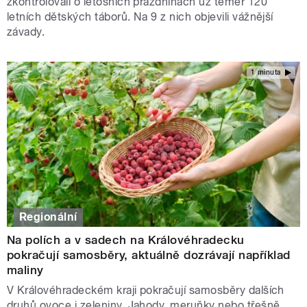
zkontrolovali o letošních prázdninách už téměř 120
letních dětských táborů. Na 9 z nich objevili vážnější
závady.
1 minuta
Regionální
Na polích a v sadech na Královéhradecku
pokračují samosběry, aktuálně dozrávají například
maliny
V Královéhradeckém kraji pokračují samosběry dalších
druhů ovoce i zeleniny. Jahody, meruňky nebo třešně