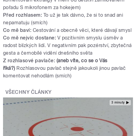
pořadu S mikrofonem za hokejem)
Před rozhlasem:
To už je tak dávno, že si to snad ani
nepamatuju (smích)
Co mě baví:
Cestování a obecně věci, které dávají smysl
Co mě nejvíc dostane:
V pozitivním smyslu úsměv a
radost blízkých lidí. V negativním pak pozérství, zbytečná
gesta a černobílé vidění dnešního světa
Z rozhlasové pavlače:
(aneb víte, co se o Vás
říká?)
Rozhlasovou pavlač stejně jakoukoli jinou pavlač
komentovat nehodlám (smích)
VŠECHNY ČLÁNKY
3 minuty