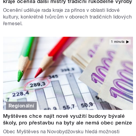
kraje ocenila další mistry tradiční rukodělné výroby
Ocenění uděluje rada kraje za přínos v oblasti lidové
kultury, konkrétně tvůrcům v oborech tradičních lidových
řemesel.
1 minuta
Regionální
Myštěves chce najít nové využití budovy bývalé
školy, pro přestavbu na byty ale nemá obec peníze
Obec Myštěves na Novobydžovsku hledá možnosti