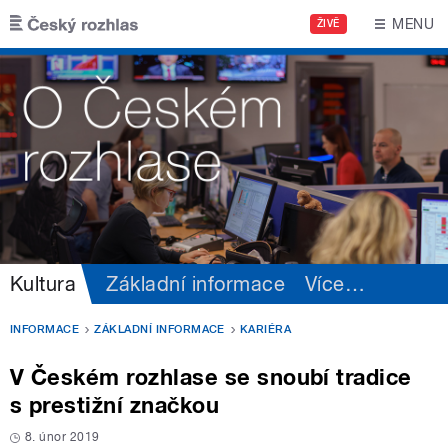
Přejít k hlavnímu obsahu
MENU
ŽIVĚ
Kultura
Základní informace
Více
…
INFORMACE
ZÁKLADNÍ INFORMACE
KARIÉRA
V Českém rozhlase se snoubí tradice
s prestižní značkou
8. únor 2019