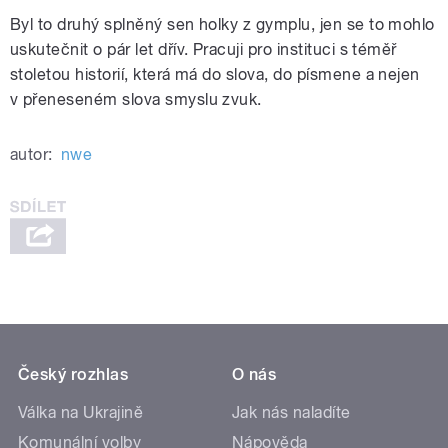
Byl to druhý splněný sen holky z gymplu, jen se to mohlo
uskutečnit o pár let dřív. Pracuji pro instituci s téměř
stoletou historií, která má do slova, do písmene a nejen
v přeneseném slova smyslu zvuk.
autor:
nwe
Český rozhlas
O nás
Válka na Ukrajině
Jak nás naladíte
Komunální volby
Nápověda