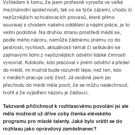
Vzhledem k tomu, že jsem profesně vyrostla ve velké
mezinárodní společnosti, tak co se týče zázemí, chodu či
nejrůznějších schvalovacích procesů, které přímo
souvisejí s chodem našeho oddělení a náplní práce, je to
velmi podobné. Na druhou stranu prostředí médií se,
podle mého názoru, nemůže žádnému jinému co do
pestrosti, rychlosti, aktuálnosti témat či setkávání se
zajímavými lidmi z nejrůznějších odvětví lidské činnosti
vyrovnat. Kdokoliv, kdo pracoval v jiném odvětví a přešel
do médií, mi možná bude rozumět lépe, než ten, kdo
v médiích pracuje celý život. Já osobně jsem po
přechodu do médií měla pocit, že se můžu nadechnout,
tvořit a že vyjádření názoru je žádoucí.
Takzvaně přičichnout k rozhlasovému povolání jsi ale
měla možnost už dříve coby členka elévského
programu pro mladé talenty. Jaké bylo vrátit se do
rozhlasu jako opravdový zaměstnanec?