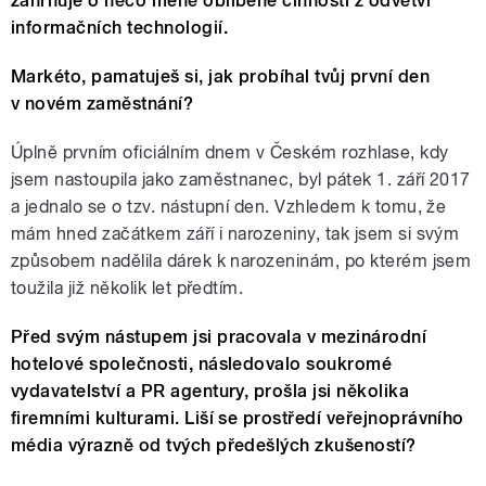
zahrnuje o něco méně oblíbené činnosti z odvětví
informačních technologií.
Markéto, pamatuješ si, jak probíhal tvůj první den
v novém zaměstnání?
Úplně prvním oficiálním dnem v Českém rozhlase, kdy
jsem nastoupila jako zaměstnanec, byl pátek 1. září 2017
a jednalo se o tzv. nástupní den. Vzhledem k tomu, že
mám hned začátkem září i narozeniny, tak jsem si svým
způsobem nadělila dárek k narozeninám, po kterém jsem
toužila již několik let předtím.
Před svým nástupem jsi pracovala v mezinárodní
hotelové společnosti, následovalo soukromé
vydavatelství a PR agentury, prošla jsi několika
firemními kulturami. Liší se prostředí veřejnoprávního
média výrazně od tvých předešlých zkušeností?