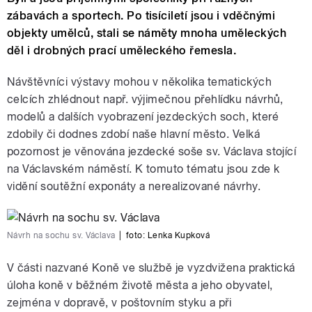
zábavách a sportech. Po tisíciletí jsou i vděčnými
objekty umělců, stali se náměty mnoha uměleckých
děl i drobných prací uměleckého řemesla.
Návštěvníci výstavy mohou v několika tematických
celcích zhlédnout např. výjimečnou přehlídku návrhů,
modelů a dalších vyobrazení jezdeckých soch, které
zdobily či dodnes zdobí naše hlavní město. Velká
pozornost je věnována jezdecké soše sv. Václava stojící
na Václavském náměstí. K tomuto tématu jsou zde k
vidění soutěžní exponáty a nerealizované návrhy.
Návrh na sochu sv. Václava
|
foto:
Lenka Kupková
V části nazvané Koně ve službě je vyzdvižena praktická
úloha koně v běžném životě města a jeho obyvatel,
zejména v dopravě, v poštovním styku a při