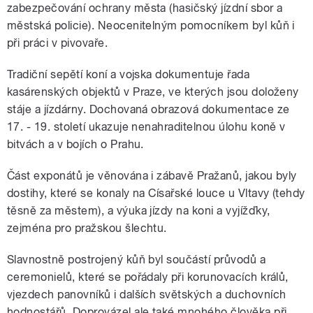
zabezpečování ochrany města (hasičský jízdní sbor a
městská policie). Neocenitelným pomocníkem byl kůň i
při práci v pivovaře.
Tradiční sepětí koní a vojska dokumentuje řada
kasárenských objektů v Praze, ve kterých jsou doloženy
stáje a jízdárny. Dochovaná obrazová dokumentace ze
17. - 19. století ukazuje nenahraditelnou úlohu koně v
bitvách a v bojích o Prahu.
Část exponátů je věnována i zábavě Pražanů, jakou byly
dostihy, které se konaly na Císařské louce u Vltavy (tehdy
těsně za městem), a výuka jízdy na koni a vyjížďky,
zejména pro pražskou šlechtu.
Slavnostně postrojený kůň byl součástí průvodů a
ceremonielů, které se pořádaly při korunovacích králů,
vjezdech panovníků i dalších světských a duchovních
hodnostářů. Doprovázel ale také mnohého člověka při