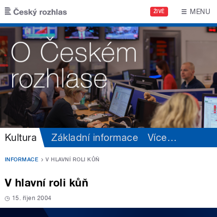
Přejít k hlavnímu obsahu
MENU
ŽIVĚ
Kultura
Základní informace
Více
…
INFORMACE
V HLAVNÍ ROLI KŮŇ
V hlavní roli kůň
15. říjen 2004