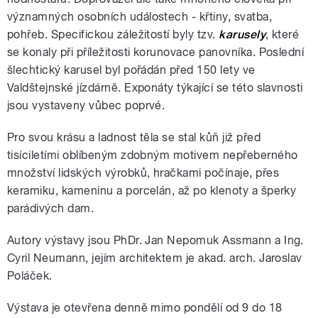
významných osobních událostech - křtiny, svatba,
pohřeb. Specifickou záležitostí byly tzv.
karusely
, které
se konaly při příležitosti korunovace panovníka. Poslední
šlechtický karusel byl pořádán před 150 lety ve
Valdštejnské jízdárně. Exponáty týkající se této slavnosti
jsou vystaveny vůbec poprvé.
Pro svou krásu a ladnost těla se stal kůň již před
tisíciletími oblíbeným zdobným motivem nepřeberného
množství lidských výrobků, hračkami počínaje, přes
keramiku, kameninu a porcelán, až po klenoty a šperky
parádivých dam.
Autory výstavy jsou PhDr. Jan Nepomuk Assmann a Ing.
Cyril Neumann, jejím architektem je akad. arch. Jaroslav
Poláček.
Výstava je otevřena denně mimo pondělí od 9 do 18