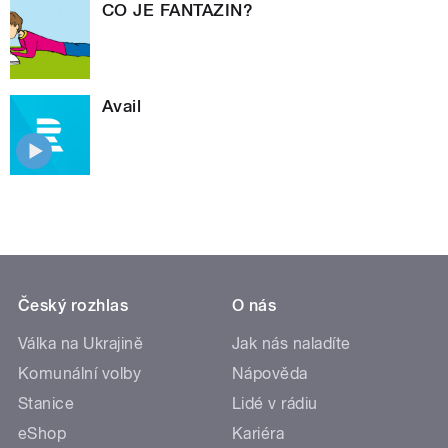
CO JE FANTAZIN?
Avail
Český rozhlas
O nás
Válka na Ukrajině
Jak nás naladíte
Komunální volby
Nápověda
Stanice
Lidé v rádiu
eShop
Kariéra