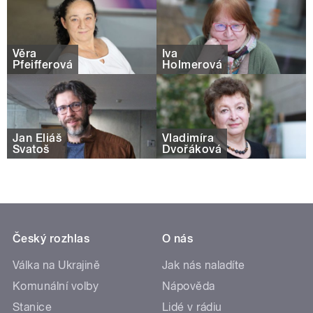
Věra
Iva
Pfeifferová
Holmerová
Jan Eliáš
Vladimíra
Svatoš
Dvořáková
Český rozhlas
O nás
Válka na Ukrajině
Jak nás naladíte
Komunální volby
Nápověda
Stanice
Lidé v rádiu