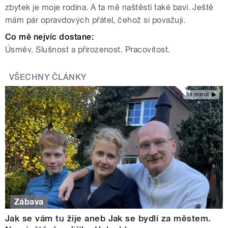
zbytek je moje rodina. A ta mě naštěstí také baví. Ještě
mám pár opravdových přátel, čehož si považuji.
Co mě nejvíc dostane:
Úsměv. Slušnost a přirozenost. Pracovitost.
VŠECHNY ČLÁNKY
54 minut
Zábava
Jak se vám tu žije aneb Jak se bydlí za městem.