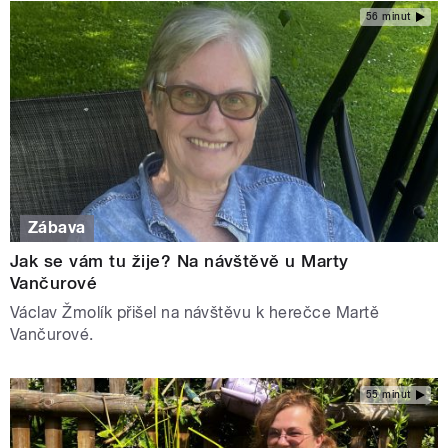
56 minut
Zábava
Jak se vám tu žije? Na návštěvě u Marty
Vančurové
Václav Žmolík přišel na návštěvu k herečce Martě
Vančurové.
55 minut