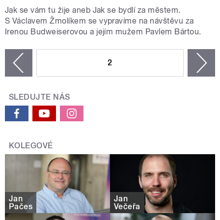
Jak se vám tu žije aneb Jak se bydlí za městem.
S Václavem Žmolíkem se vypravíme na návštěvu za
Irenou Budweiserovou a jejím mužem Pavlem Bártou.
STRÁNKY
2
n
zí
SLEDUJTE NÁS
KOLEGOVÉ
Jan
Jan
Pačes
Večeřa