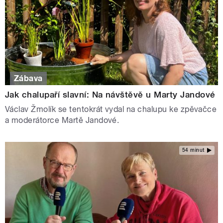
Zábava
Jak chalupaří slavní: Na návštěvě u Marty Jandové
Václav Žmolík se tentokrát vydal na chalupu ke zpěvačce
a moderátorce Martě Jandové.
54 minut