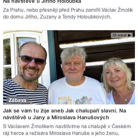
Na návštěvě u Jiřího Holoubka
Za Prahu, nebo přesněji před Prahu zamířil Václav Žmolík
do domu Jiřího, Zuzany a Tondy Holoubkových.
55 minut
Zábava
Jak se vám tu žije aneb Jak chalupaří slavní. Na
návštěvě u Jany a Miroslava Hanušových
S Václavem Žmolíkem navštívíme na chalupě v Českém
ráji herce a režiséra Miroslava Hanuše a jeho ženu,