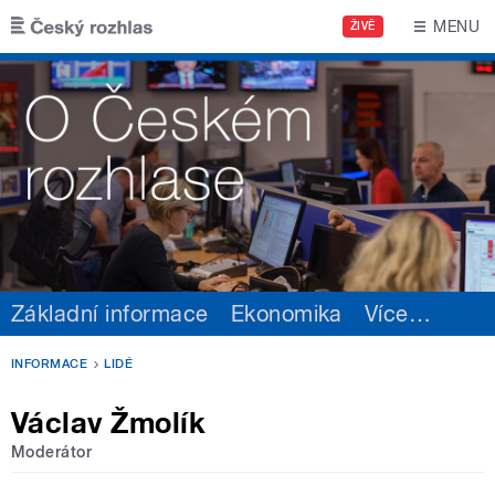
Přejít k hlavnímu obsahu
MENU
ŽIVĚ
Základní informace
Ekonomika
Více
…
INFORMACE
LIDÉ
Václav Žmolík
Moderátor