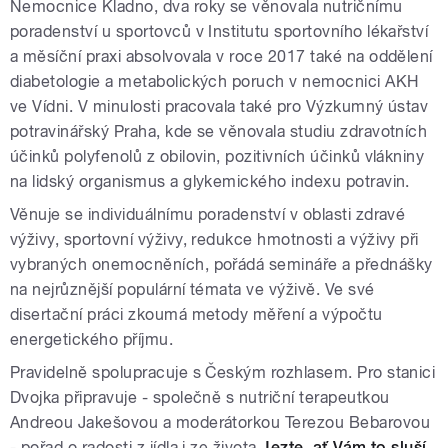
Nemocnice Kladno, dva roky se věnovala nutričnímu
poradenství u sportovců v Institutu sportovního lékařství
a měsíční praxi absolvovala v roce 2017 také na oddělení
diabetologie a metabolických poruch v nemocnici AKH
ve Vídni. V minulosti pracovala také pro Výzkumný ústav
potravinářský Praha, kde se věnovala studiu zdravotních
účinků polyfenolů z obilovin, pozitivních účinků vlákniny
na lidský organismus a glykemického indexu potravin.
Věnuje se individuálnímu poradenství v oblasti zdravé
výživy, sportovní výživy, redukce hmotnosti a výživy při
vybraných onemocněních, pořádá semináře a přednášky
na nejrůznější populární témata ve výživě. Ve své
disertační práci zkoumá metody měření a výpočtu
energetického příjmu.
Pravidelně spolupracuje s Českým rozhlasem. Pro stanici
Dvojka připravuje - společně s nutriční terapeutkou
Andreou Jakešovou a moderátorkou Terezou Bebarovou
- pořad o radosti z jídla i ze života
Jezte, ať Vám to sluší
.