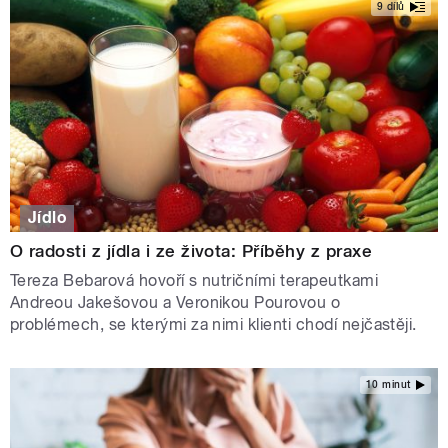
9 dílů
Jídlo
O radosti z jídla i ze života: Příběhy z praxe
Tereza Bebarová hovoří s nutričními terapeutkami
Andreou Jakešovou a Veronikou Pourovou o
problémech, se kterými za nimi klienti chodí nejčastěji.
10 minut