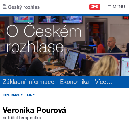
Přejít k hlavnímu obsahu
MENU
ŽIVĚ
Základní informace
Ekonomika
Více
…
INFORMACE
LIDÉ
Veronika Pourová
nutriční terapeutka