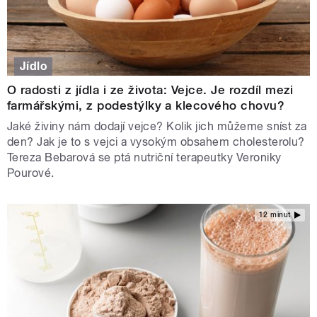
Jídlo
O radosti z jídla i ze života: Vejce. Je rozdíl mezi
farmářskými, z podestýlky a klecového chovu?
Jaké živiny nám dodají vejce? Kolik jich můžeme sníst za
den? Jak je to s vejci a vysokým obsahem cholesterolu?
Tereza Bebarová se ptá nutriční terapeutky Veroniky
Pourové.
12 minut