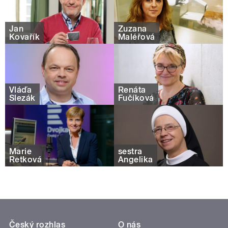
Jan
Zuzana
Kovařík
Maléřová
Vláďa
Renáta
Slezák
Fučíková
Marie
sestra
Retková
Angelika
Český rozhlas
O nás