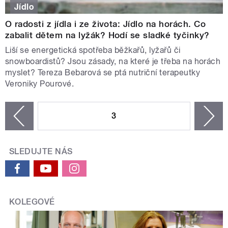
Jídlo
O radosti z jídla i ze života: Jídlo na horách. Co
zabalit dětem na lyžák? Hodí se sladké tyčinky?
Liší se energetická spotřeba běžkařů, lyžařů či
snowboardistů? Jsou zásady, na které je třeba na horách
myslet? Tereza Bebarová se ptá nutriční terapeutky
Veroniky Pourové.
STRÁNKY
3
n
zí
SLEDUJTE NÁS
KOLEGOVÉ