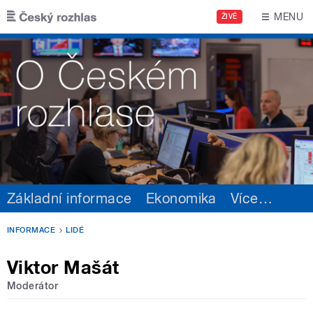
Přejít k hlavnímu obsahu
MENU
ŽIVĚ
Základní informace
Ekonomika
Více
…
INFORMACE
LIDÉ
Viktor Mašát
Moderátor