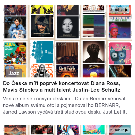
121 minut
Jazz
Do Česka míří poprvé koncertovat Diana Ross,
Mavis Staples a multitalent Justin-Lee Schultz
Věnujeme se i novým deskám - Duran Bernarr věnoval
nové album svému otci a pojmenoval ho BERNARR,
Jarrod Lawson vydává třetí studiovou desku Just Let It.
121 minut