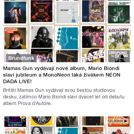
Grundfunk
Mamas Gun vydávají nové album, Mario Biondi
slaví jubileum a MonoNeon láká živákem NEON
DADA LIVE!
Britští Mamas Gun vydávají svou šestou studiovou
desku, zatímco Mario Biondi slaví dvacet let od debutu
albem Prova d'Autore.
121 minut