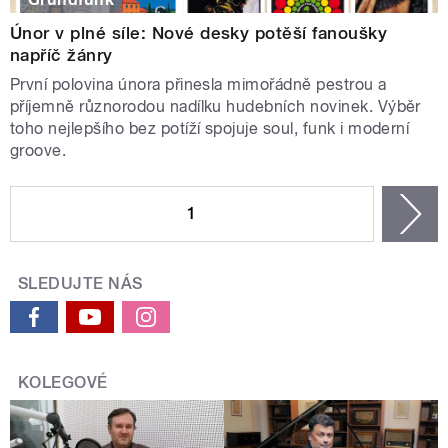
Únor v plné síle: Nové desky potěší fanoušky
napříč žánry
První polovina února přinesla mimořádně pestrou a
příjemně různorodou nadílku hudebních novinek. Výběr
toho nejlepšího bez potíží spojuje soul, funk i moderní
groove.
STRÁNKY
1
n
SLEDUJTE NÁS
KOLEGOVÉ