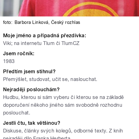
foto:
Barbora Linková
,
Český rozhlas
Moje jméno a případná přezdívka:
Viki; na internetu Tlum či TlumCZ
Jsem ročník:
1983
Předtím jsem stihnul?
Přemýšlet, studovat, učit se, naslouchat.
Nejraději poslouchám?
Hudbu, kterou si sám vyberu či kterou se na základě
doporučení někoho jiného sám svobodně rozhodnu
poslouchat.
Jestli čtu, tak většinou?
Diskuse, články svých kolegů, odborné texty. Z knih
nejraději dílo Franka Herberta.