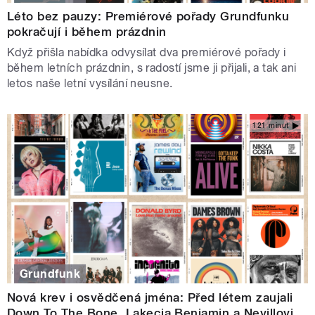
Léto bez pauzy: Premiérové pořady Grundfunku
pokračují i během prázdnin
Když přišla nabídka odvysílat dva premiérové pořady i
během letních prázdnin, s radostí jsme ji přijali, a tak ani
letos naše letní vysílání neusne.
121 minut
Grundfunk
Nová krev i osvědčená jména: Před létem zaujali
Down To The Bone, Lakecia Benjamin a Nevillovi