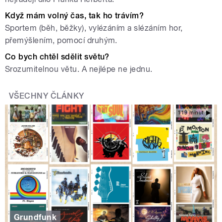
Když mám volný čas, tak ho trávím?
Sportem (běh, běžky), vylézáním a slézáním hor,
přemýšlením, pomocí druhým.
Co bych chtěl sdělit světu?
Srozumitelnou větu. A nejlépe ne jednu.
VŠECHNY ČLÁNKY
119 minut
Grundfunk