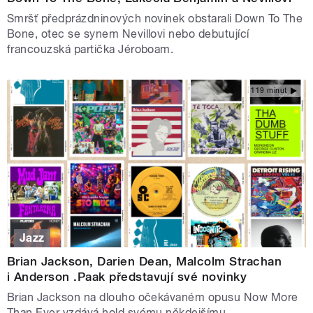
Smršť předprázdninových novinek obstarali Down To The
Bone, otec se synem Nevillovi nebo debutující
francouzská partička Jéroboam.
119 minut
Jazz
Brian Jackson, Darien Dean, Malcolm Strachan
i Anderson .Paak představují své novinky
Brian Jackson na dlouho očekávaném opusu Now More
Than Ever vzdává hold svému někdejšímu