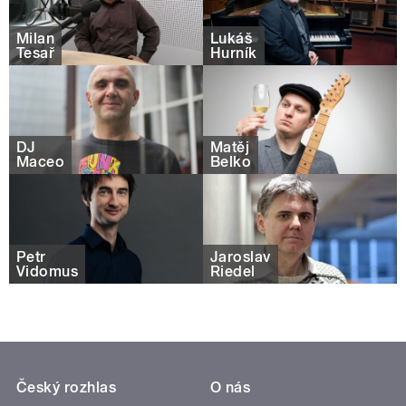
Milan
Lukáš
Tesař
Hurník
DJ
Matěj
Maceo
Belko
Petr
Jaroslav
Vidomus
Riedel
Český rozhlas
O nás