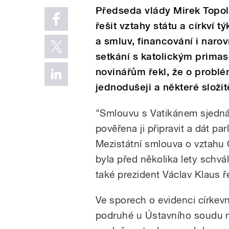
Předseda vlády Mirek Topol
řešit vztahy státu a církví 
a smluv, financování i narov
setkání s katolickým prim
novinářům řekl, že o problé
jednodušeji a některé složit
"Smlouvu s Vatikánem sjedná
pověřena ji připravit a dát par
Mezistátní smlouva o vztahu 
byla před několika lety schvá
také prezident Václav Klaus ř
Ve sporech o evidenci církevn
podruhé u Ústavního soudu n