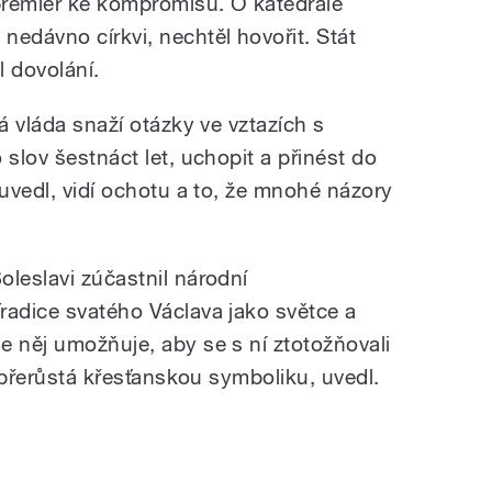
premiér ke kompromisu. O katedrále
nedávno církvi, nechtěl hovořit. Stát
l dovolání.
á vláda snaží otázky ve vztazích s
 slov šestnáct let, uchopit a přinést do
 uvedl, vidí ochotu a to, že mnohé názory
oleslavi zúčastnil národní
radice svatého Václava jako světce a
e něj umožňuje, aby se s ní ztotožňovali
v přerůstá křesťanskou symboliku, uvedl.