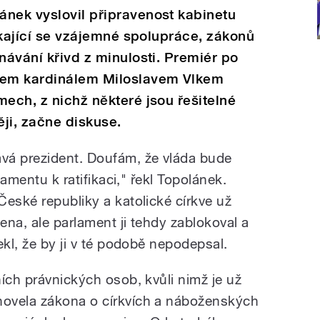
ánek vyslovil připravenost kabinetu
týkající se vzájemné spolupráce, zákonů
návání křivd z minulosti. Premiér po
asem kardinálem Miloslavem Vlkem
mech, z nichž některé jsou řešitelné
ěji, začne diskuse.
vá prezident. Doufám, že vláda bude
lamentu k ratifikaci," řekl Topolánek.
České republiky a katolické církve už
lena, ale parlament ji tehdy zablokoval a
ekl, že by ji v té podobě nepodepsal.
ích právnických osob, kvůli nimž je už
ovela zákona o církvích a náboženských