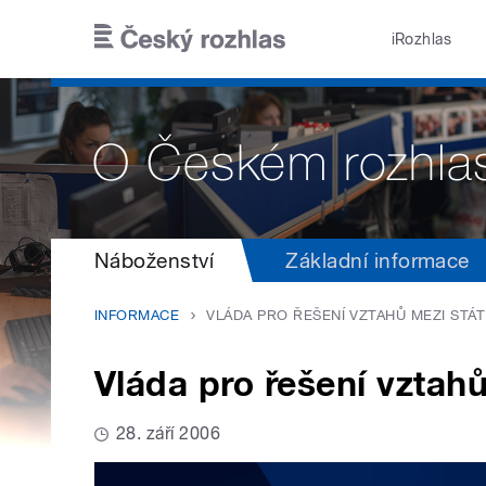
Přejít k hlavnímu obsahu
iRozhlas
Náboženství
Základní informace
INFORMACE
VLÁDA PRO ŘEŠENÍ VZTAHŮ MEZI STÁT
Vláda pro řešení vztah
28. září 2006