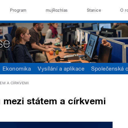
Program
mujRozhlas
Stanice
O r
Ekonomika
Vysílání a aplikace
Společenská 
EM A CÍRKVEMI
ů mezi státem a církvemi