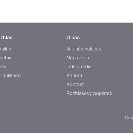
zhlas
O nás
ysílání
Jak nás naladíte
rchiv
Nápověda
sty
Lidé v rádiu
í aplikace
Kariéra
Kontakt
Rozhlasový poplatek
Coo