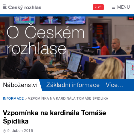
Přejít k hlavnímu obsahu
MENU
ŽIVĚ
Náboženství
Základní informace
Více
…
INFORMACE
VZPOMÍNKA NA KARDINÁLA TOMÁŠE ŠPIDLÍKA
Vzpomínka na kardinála Tomáše
Špidlíka
9. duben 2016