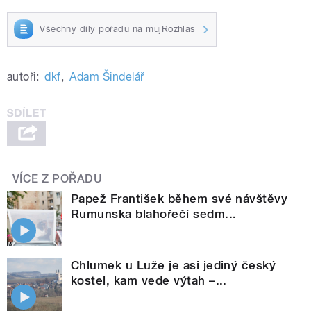
Všechny díly pořadu na mujRozhlas
autoři:
dkf
,
Adam Šindelář
VÍCE Z POŘADU
Papež František během své návštěvy
Rumunska blahořečí sedm...
Chlumek u Luže je asi jediný český
kostel, kam vede výtah –...