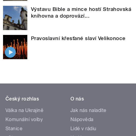
Výstavu Bible a mince hostí Strahovská
knihovna a doprovází...
Pravoslavní křesťané slaví Velikonoce
Český rozhlas
O nás
Válka na Ukrajině
Jak nás naladíte
Komunální volby
Nápověda
Stanice
Lidé v rádiu