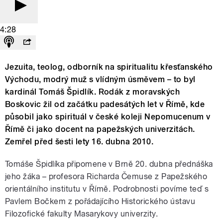
4:28
Jezuita, teolog, odborník na spiritualitu křesťanského
Východu, modrý muž s vlídným úsměvem – to byl
kardinál Tomáš Špidlík. Rodák z moravských
Boskovic žil od začátku padesátých let v Římě, kde
působil jako spirituál v české koleji Nepomucenum v
Římě či jako docent na papežských univerzitách.
Zemřel před šesti lety 16. dubna 2010.
Tomáše Špidlíka připomene v Brně 20. dubna přednáška
jeho žáka – profesora Richarda Čemuse z Papežského
orientálního institutu v Římě. Podrobnosti povíme teď s
Pavlem Bočkem z pořádajícího Historického ústavu
Filozofické fakulty Masarykovy univerzity.