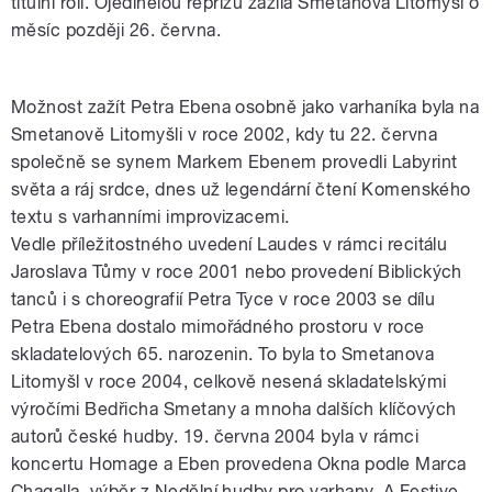
titulní roli. Ojedinělou reprízu zažila Smetanova Litomyšl o
měsíc později 26. června.
Možnost zažít Petra Ebena osobně jako varhaníka byla na
Smetanově Litomyšli v roce 2002, kdy tu 22. června
společně se synem Markem Ebenem provedli Labyrint
světa a ráj srdce, dnes už legendární čtení Komenského
textu s varhanními improvizacemi.
Vedle příležitostného uvedení Laudes v rámci recitálu
Jaroslava Tůmy v roce 2001 nebo provedení Biblických
tanců i s choreografií Petra Tyce v roce 2003 se dílu
Petra Ebena dostalo mimořádného prostoru v roce
skladatelových 65. narozenin. To byla to Smetanova
Litomyšl v roce 2004, celkově nesená skladatelskými
výročími Bedřicha Smetany a mnoha dalších klíčových
autorů české hudby. 19. června 2004 byla v rámci
koncertu Homage a Eben provedena Okna podle Marca
Chagalla, výběr z Nedělní hudby pro varhany, A Festive