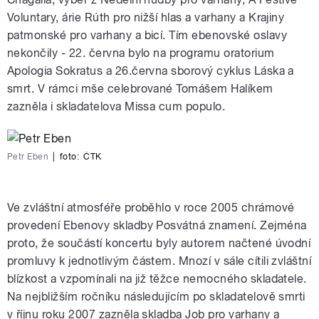
Voluntary, árie Rúth pro nižší hlas a varhany a Krajiny
patmonské pro varhany a bicí. Tím ebenovské oslavy
nekončily - 22. června bylo na programu oratorium
Apologia Sokratus a 26.června sborový cyklus Láska a
smrt. V rámci mše celebrované Tomášem Halíkem
zazněla i skladatelova Missa cum populo.
Petr Eben
|
foto:
ČTK
Ve zvláštní atmosféře proběhlo v roce 2005 chrámové
provedení Ebenovy skladby Posvátná znamení. Zejména
proto, že součástí koncertu byly autorem načtené úvodní
promluvy k jednotlivým částem. Mnozí v sále cítili zvláštní
blízkost a vzpomínali na již těžce nemocného skladatele.
Na nejbližším ročníku následujícím po skladatelově smrti
v říjnu roku 2007 zazněla skladba Job pro varhany a