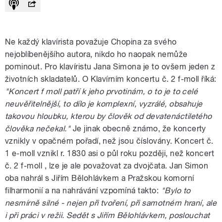
Ne každý klavírista považuje Chopina za svého
nejoblíbenějšího autora, nikdo ho naopak nemůže
pominout. Pro klavíristu Jana Simona je to ovšem jeden z
životních skladatelů. O Klavírním koncertu č. 2 f-moll říká:
"Koncert f moll patří k jeho prvotinám, o to je to celé
neuvěřitelnější, to dílo je komplexní, vyzrálé, obsahuje
takovou hloubku, kterou by člověk od devatenáctiletého
člověka nečekal."
Je jinak obecně známo, že koncerty
vznikly v opačném pořadí, než jsou číslovány. Koncert č.
1 e-moll vznikl r. 1830 asi o půl roku později, než koncert
č. 2 f-moll , lze je ale považovat za dvojčata. Jan Simon
oba nahrál s Jiřím Bělohlávkem a Pražskou komorní
filharmonií a na nahrávání vzpomíná takto:
"Bylo to
nesmírně silné - nejen při tvoření, při samotném hraní, ale
i při práci v režii. Sedět s Jiřím Bělohlávkem, poslouchat