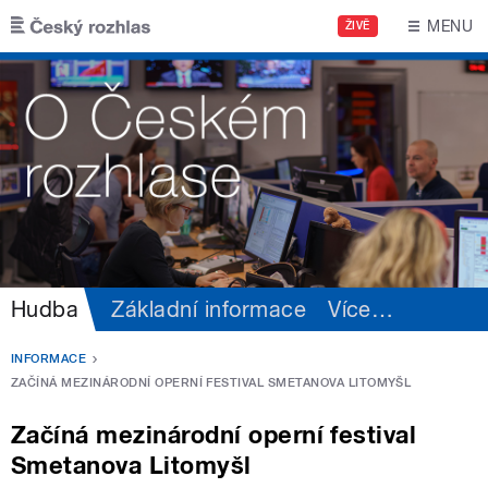
Přejít k hlavnímu obsahu
MENU
ŽIVĚ
Hudba
Základní informace
Více
…
INFORMACE
ZAČÍNÁ MEZINÁRODNÍ OPERNÍ FESTIVAL SMETANOVA LITOMYŠL
Začíná mezinárodní operní festival
Smetanova Litomyšl