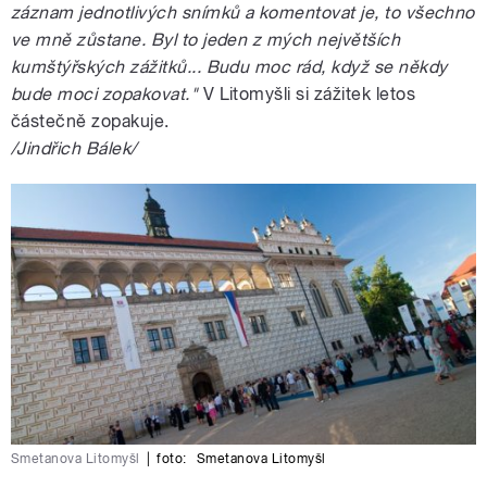
záznam jednotlivých snímků a komentovat je, to všechno
ve mně zůstane. Byl to jeden z mých největších
kumštýřských zážitků... Budu moc rád, když se někdy
bude moci zopakovat."
V Litomyšli si zážitek letos
částečně zopakuje.
/Jindřich Bálek/
Smetanova Litomyšl
|
foto:
Smetanova Litomyšl