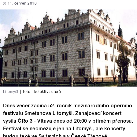
11. červen 2010
Litomyšl
|
foto:
kolektiv autorů
Dnes večer začíná 52. ročník mezinárodního operního
festivalu Smetanova Litomyšl. Zahajovací koncert
vysílá ČRo 3 - Vltava dnes od 20:00 v přímém přenosu.
Festival se neomezuje jen na Litomyšl, ale koncerty
budou také ve Svitavách a v České Třebové.