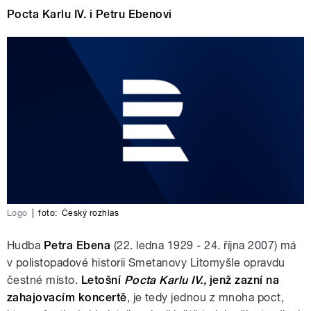
Pocta Karlu IV. i Petru Ebenovi
Logo
|
foto:
Český rozhlas
Hudba
Petra Ebena
(22. ledna 1929 - 24. října 2007) má
v polistopadové historii Smetanovy Litomyšle opravdu
čestné místo.
Letošní
Pocta Karlu IV.,
jenž zazní na
zahajovacím koncertě
, je tedy jednou z mnoha poct,