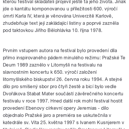
kterou festival skladateli projevil ještě ta jeho života. Jinak
jde o kantátu komponovanou u příležitosti 600. výročí
úmrtí Karla IV, která je věnována Univerzitě Karlově,
zhudebňuje text její zakládající listiny a poprvé zazněla
pod taktovkou Jiřího Bělohlávka 10. října 1978.
Prvním vstupem autora na festival bylo provedení díla
přímo inspirovaného pádem minulého režimu: Pražské Te
Deum 1989 zaznělo v Litomyšli na festivalu na
slavnostním koncertu k 650. výročí založení
litomyšlského biskupství 26. června roku 1994. A stejné
dílo pro smíšený sbor pro čtyři žestě a bicí bylo vedle
Dvořákova Stabat Mater součástí závěrečného koncertu
festivalu v roce 1997. Hned další rok mohl festival hostit
provedení Ebenovy církevní opery Jeremias - dílo
objednalo Pražské jaro a premiéra se uskutečnila v
katedrále sv. Víta 25. května 1997 s Ivanem Kusnjerem v