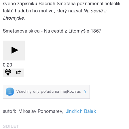
svého zápisníku Bedřich Smetana poznamenal něklolik
taktů hudebního motivu, který nazval
Na cestě z
Litomyšle
.
Smetanova skica - Na cestě z Litomyšle 1867
0:20
Všechny díly pořadu na mujRozhlas
autoři:
Miroslav Ponomarev
,
Jindřich Bálek