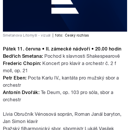
Smetanova Litomyšl - vizuál
|
foto:
Český rozhlas
Pátek 11. června • II. zámecké nádvoří • 20.00 hodin
Bedřich Smetana:
Pochod k slavnosti Shakespearově
Frederic Chopin:
Koncert pro klavír a orchestr č. 2 f
moll, op. 21
Petr Eben:
Pocta Karlu IV., kantáta pro mužský sbor a
orchestr
Antonín Dvořák:
Te Deum, op. 103 pro sóla, sbor a
orchestr
Lívia Obručník Vénosová soprán, Roman Janál baryton,
Jan Simon klavír
Pražský filharmonický sbor, sbormistr Lukáš Vasilek