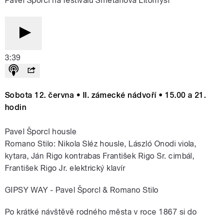
Pavel Šporcl na festivalu Smetanova Litomyšl
3:39
Sobota 12. června • II. zámecké nádvoří • 15.00 a 21.
hodin
Pavel Šporcl housle
Romano Stilo: Nikola Sléz housle, László Onodi viola,
kytara, Ján Rigo kontrabas František Rigo Sr. cimbál,
František Rigo Jr. elektrický klavír
GIPSY WAY - Pavel Šporcl & Romano Stilo
Po krátké návštěvě rodného města v roce 1867 si do