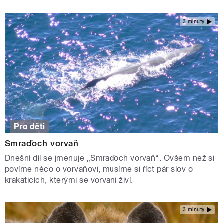
3 minuty
Pro děti
Smraďoch vorvaň
Dnešní díl se jmenuje „Smraďoch vorvaň“. Ovšem než si
povíme něco o vorvaňovi, musíme si říct pár slov o
krakaticích, kterými se vorvani živí.
3 minuty