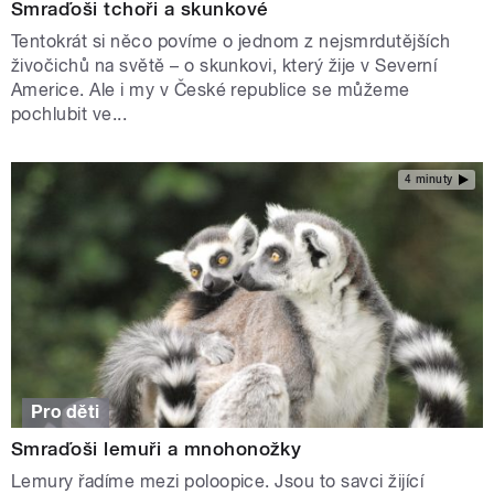
Smraďoši tchoři a skunkové
Tentokrát si něco povíme o jednom z nejsmrdutějších
živočichů na světě – o skunkovi, který žije v Severní
Americe. Ale i my v České republice se můžeme
pochlubit ve...
4 minuty
Pro děti
Smraďoši lemuři a mnohonožky
Lemury řadíme mezi poloopice. Jsou to savci žijící