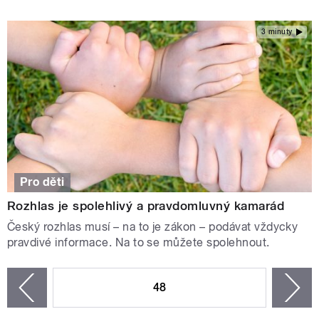
3 minuty
Pro děti
Rozhlas je spolehlivý a pravdomluvný kamarád
Český rozhlas musí – na to je zákon – podávat vždycky
pravdivé informace. Na to se můžete spolehnout.
STRÁNKY
48
n
zí