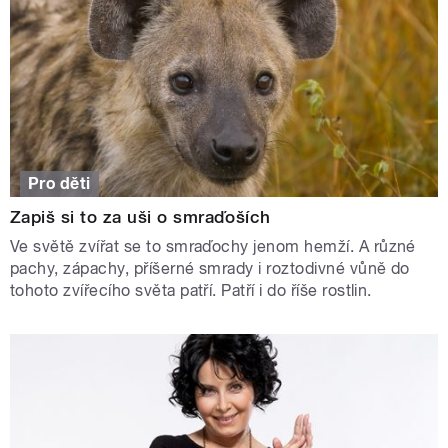
Pro děti
Zapiš si to za uši o smraďoších
Ve světě zvířat se to smraďochy jenom hemží. A různé
pachy, zápachy, příšerné smrady i roztodivné vůně do
tohoto zvířecího světa patří. Patří i do říše rostlin.