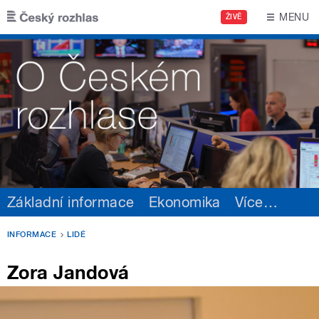
Přejít k hlavnímu obsahu
MENU
ŽIVĚ
Základní informace
Ekonomika
Více
…
INFORMACE
LIDÉ
Zora Jandová