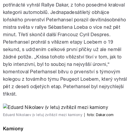
potřinácté vyhrál Rallye Dakar, z toho posedmé kraloval
kategorii automobilů. Jednapadesátiletý obhájce
loňského prvenství Peterhansel porazil devítinásobného
mistra světa v rallye Sébastiena Loeba o více než pět
minut. Třetí skončil další Francouz Cyril Despres.
Peterhansel prohrál s vítězem etapy Loebem o 19
sekund, s udržením celkové první příčky už ale neměl
žádné potíže. „Krása tohoto vítězství tkví v tom, jak to
bylo intenzivní, byl to souboj na nejvyšší úrovni,“
komentoval Peterhansel bitvu o prvenství s týmovým
kolegou z továrního týmu Peugeot Loebem, který vyhrál
pět z deseti odjetých etap. Peterhansel byl nejrychlejší
třikrát.
Eduard Nikolaev (v letu) zvítězil mezi kamiony
|
foto:
Dakar.com
Kamiony