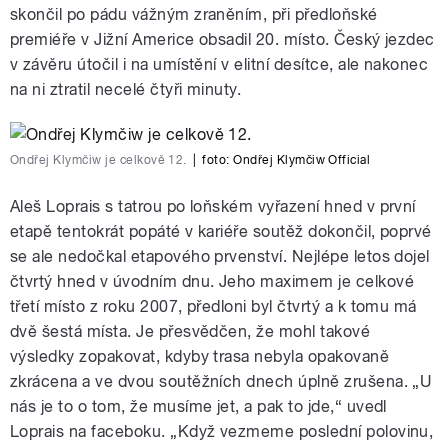
skončil po pádu vážným zraněním, při předloňské
premiéře v Jižní Americe obsadil 20. místo. Český jezdec
v závěru útočil i na umístění v elitní desítce, ale nakonec
na ni ztratil necelé čtyři minuty.
Ondřej Klymčiw je celkově 12.
|
foto:
Ondřej Klymčiw Official
Aleš Loprais s tatrou po loňském vyřazení hned v první
etapě tentokrát popáté v kariéře soutěž dokončil, poprvé
se ale nedočkal etapového prvenství. Nejlépe letos dojel
čtvrtý hned v úvodním dnu. Jeho maximem je celkové
třetí místo z roku 2007, předloni byl čtvrtý a k tomu má
dvě šestá místa. Je přesvědčen, že mohl takové
výsledky zopakovat, kdyby trasa nebyla opakovaně
zkrácena a ve dvou soutěžních dnech úplně zrušena. „U
nás je to o tom, že musíme jet, a pak to jde,“ uvedl
Loprais na faceboku. „Když vezmeme poslední polovinu,