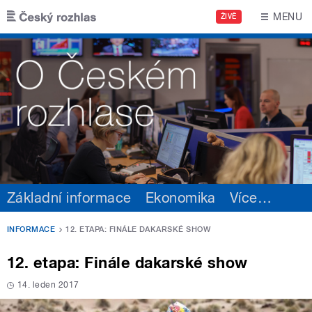
Přejít k hlavnímu obsahu
MENU
ŽIVĚ
Základní informace
Ekonomika
Více
…
INFORMACE
12. ETAPA: FINÁLE DAKARSKÉ SHOW
12. etapa: Finále dakarské show
14. leden 2017