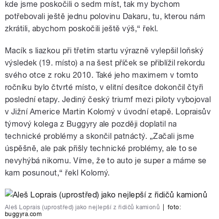
kde jsme poskočili o sedm míst, tak my bychom
potřebovali ještě jednu polovinu Dakaru, tu, kterou nám
zkrátili, abychom poskočili ještě výš,“ řekl.
Macík s liazkou při třetím startu výrazně vylepšil loňský
výsledek (19. místo) a na šest příček se přiblížil rekordu
svého otce z roku 2010. Také jeho maximem v tomto
ročníku bylo čtvrté místo, v elitní desítce dokončil čtyři
poslední etapy. Jediný český triumf mezi piloty vybojoval
v Jižní Americe Martin Kolomý v úvodní etapě. Lopraisův
týmový kolega z Buggyry ale později doplatil na
technické problémy a skončil patnáctý. „Začali jsme
úspěšně, ale pak přišly technické problémy, ale to se
nevyhýbá nikomu. Víme, že to auto je super a máme se
kam posunout,“ řekl Kolomý.
Aleš Loprais (uprostřed) jako nejlepší z řidičů kamionů
|
foto:
buggyra.com