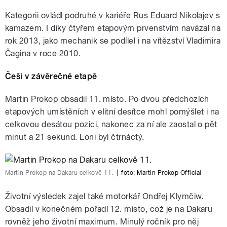
Kategorii ovládl podruhé v kariéře Rus Eduard Nikolajev s
kamazem. I díky čtyřem etapovým prvenstvím navázal na
rok 2013, jako mechanik se podílel i na vítězství Vladimira
Čagina v roce 2010.
Češi v závěrečné etapě
Martin Prokop obsadil 11. místo. Po dvou předchozích
etapových umístěních v elitní desítce mohl pomýšlet i na
celkovou desátou pozici, nakonec za ní ale zaostal o pět
minut a 21 sekund. Loni byl čtrnáctý.
Martin Prokop na Dakaru celkově 11.
|
foto:
Martin Prokop Official
Životní výsledek zajel také motorkář Ondřej Klymčiw.
Obsadil v konečném pořadí 12. místo, což je na Dakaru
rovněž jeho životní maximum. Minulý ročník pro něj