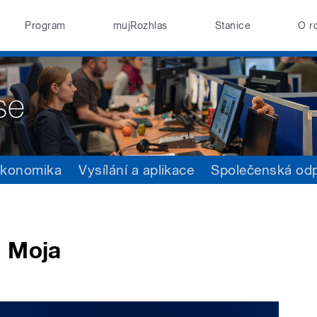
Program
mujRozhlas
Stanice
O r
konomika
Vysílání a aplikace
Společenská od
á Moja