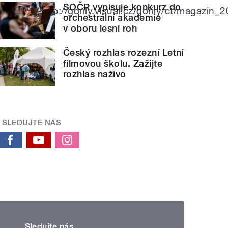
SOČR vypisuje konkurz do
mvswmv56http://gorily.visual.cz/gorily/ct/maga
orchestrální akademie
v oboru lesní roh
Český rozhlas rozezní Letní
filmovou školu. Zažijte
rozhlas naživo
SLEDUJTE NÁS
Sledujte nás