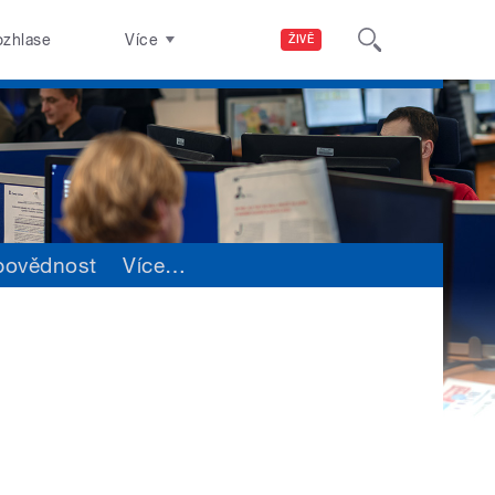
ozhlase
Více
ŽIVĚ
povědnost
Více
…