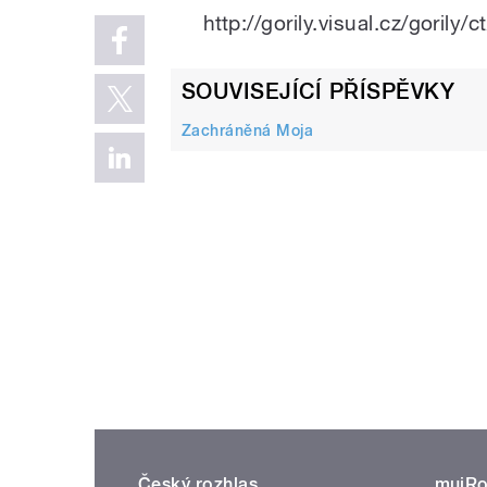
http://gorily.visual.cz/go
SOUVISEJÍCÍ PŘÍSPĚVKY
Zachráněná Moja
Český rozhlas
mujRo