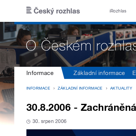
Přejít k hlavnímu obsahu
iRozhlas
Informace
Základní informace
E
INFORMACE
ZÁKLADNÍ INFORMACE
AKTUALITY
30.8.2006 - Zachráněn
30. srpen 2006