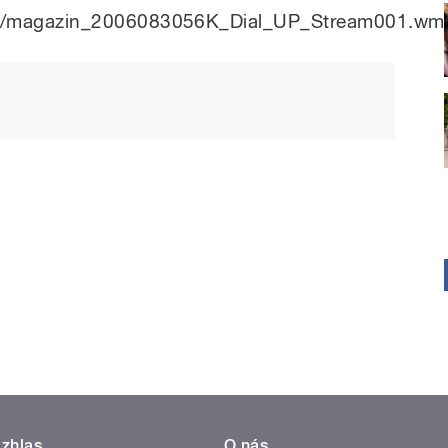
rily/ct/magazin_2006083056K_Dial_UP_Stream001.w
zhlas
O nás