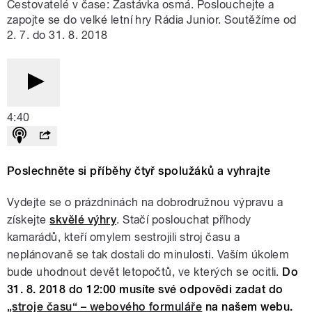
Cestovatelé v čase: Zastávka osmá. Poslouchejte a
zapojte se do velké letní hry Rádia Junior. Soutěžíme od
2. 7. do 31. 8. 2018
4:40
Poslechněte si příběhy čtyř spolužáků a vyhrajte
Vydejte se o prázdninách na dobrodružnou výpravu a
získejte
skvělé výhry
. Stačí poslouchat příhody
kamarádů, kteří omylem sestrojili stroj času a
neplánovaně se tak dostali do minulosti. Vaším úkolem
bude uhodnout devět letopočtů, ve kterých se ocitli.
Do
31. 8. 2018 do 12:00 musíte své odpovědi zadat do
„stroje času“ – webového formuláře
na našem webu.