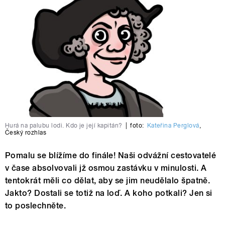
Hurá na palubu lodi. Kdo je její kapitán?
|
foto:
Kateřina Perglová
,
Český rozhlas
Pomalu se blížíme do finále! Naši odvážní cestovatelé
v čase absolvovali jž osmou zastávku v minulosti. A
tentokrát měli co dělat, aby se jim neudělalo špatně.
Jakto? Dostali se totiž na loď. A koho potkali? Jen si
to poslechněte.