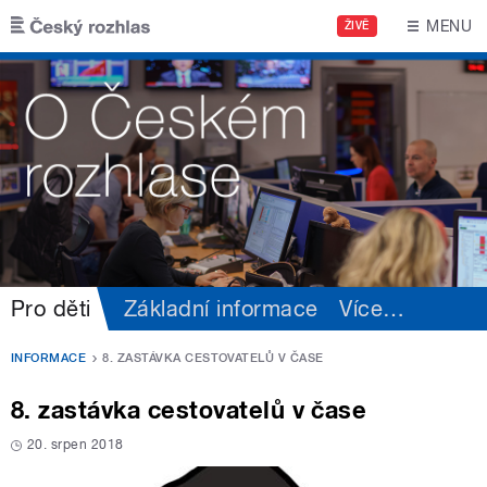
Přejít k hlavnímu obsahu
MENU
ŽIVĚ
Pro děti
Základní informace
Více
…
INFORMACE
8. ZASTÁVKA CESTOVATELŮ V ČASE
8. zastávka cestovatelů v čase
20. srpen 2018